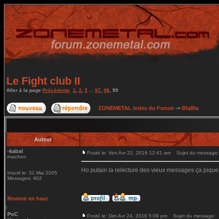
Le Fight club II
Aller à la page
Précédente
1
,
2
,
3
...
97
,
98
,
99
ZONEMETAL Index du Forum
->
BlaBla
Auteur
-kabal
Posté le: Ven Avr 22, 2016 12:41 am
Sujet du message:
maichen
Ho putain la relecture des vieux messages ça pique
Inscrit le: 31 Mai 2005
Messages: 602
Revenir en haut
PoC
Posté le: Dim Avr 24, 2016 5:09 pm
Sujet du message: