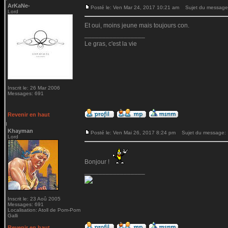
ArKaNe-
Posté le: Ven Mar 24, 2017 10:21 am
Sujet du message
Lord
Et oui, moins jeune mais toujours con.
_________________
Le gras, c'est la vie
Inscrit le: 26 Mar 2006
Messages: 691
Revenir en haut
Khayman
Posté le: Ven Mai 26, 2017 8:24 pm
Sujet du message:
Lord
Bonjour !
_________________
Inscrit le: 23 Aoû 2005
Messages: 691
Localisation: Atoll de Pom-Pom
Galli
Revenir en haut