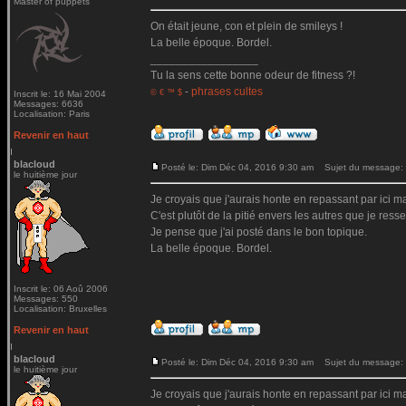
Master of puppets
On était jeune, con et plein de smileys !
La belle époque. Bordel.
_________________
Tu la sens cette bonne odeur de fitness ?!
-
phrases cultes
© € ™ $
Inscrit le: 16 Mai 2004
Messages: 6636
Localisation: Paris
Revenir en haut
blacloud
Posté le: Dim Déc 04, 2016 9:30 am
Sujet du message:
le huitième jour
Je croyais que j'aurais honte en repassant par ici mai
C'est plutôt de la pitié envers les autres que je ressen
Je pense que j'ai posté dans le bon topique.
La belle époque. Bordel.
Inscrit le: 06 Aoû 2006
Messages: 550
Localisation: Bruxelles
Revenir en haut
blacloud
Posté le: Dim Déc 04, 2016 9:30 am
Sujet du message:
le huitième jour
Je croyais que j'aurais honte en repassant par ici mai