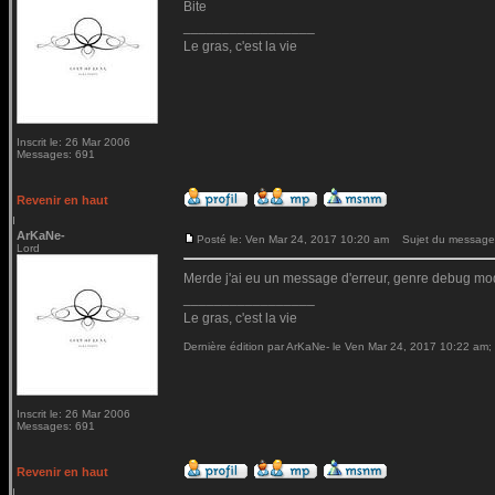
Bite
_________________
Le gras, c'est la vie
Inscrit le: 26 Mar 2006
Messages: 691
Revenir en haut
ArKaNe-
Posté le: Ven Mar 24, 2017 10:20 am
Sujet du message
Lord
Merde j'ai eu un message d'erreur, genre debug mod
_________________
Le gras, c'est la vie
Dernière édition par ArKaNe- le Ven Mar 24, 2017 10:22 am; é
Inscrit le: 26 Mar 2006
Messages: 691
Revenir en haut