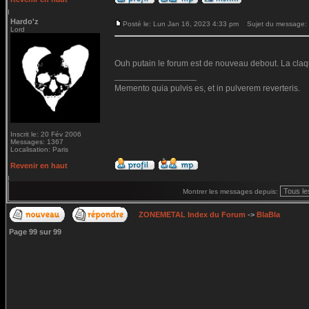
Hardo'z
Posté le: Lun Jan 16, 2023 4:33 pm
Sujet du message:
Lord
Ouh putain le forum est de nouveau debout. La claq
_________________
Memento quia pulvis es, et in pulverem reverteris.
Inscrit le: 20 Fév 2006
Messages: 1367
Localisation: Paris
Revenir en haut
Montrer les messages depuis:
ZONEMETAL Index du Forum
->
BlaBla
Page
99
sur
99