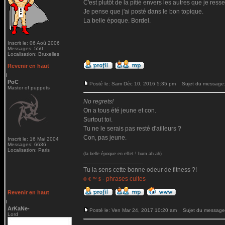
C'est plutôt de la pitié envers les autres que je ressen
Je pense que j'ai posté dans le bon topique.
La belle époque. Bordel.
Inscrit le: 06 Aoû 2006
Messages: 550
Localisation: Bruxelles
Revenir en haut
PoC
Posté le: Sam Déc 10, 2016 5:35 pm
Sujet du message
Master of puppets
No regrets!
On a tous été jeune et con.
Surtout toi.
Tu ne le serais pas resté d'ailleurs ?
Con, pas jeune.
Inscrit le: 16 Mai 2004
Messages: 6636
Localisation: Paris
(la belle époque en effet ! hum ah ah)
_________________
Tu la sens cette bonne odeur de fitness ?!
-
phrases cultes
© € ™ $
Revenir en haut
ArKaNe-
Posté le: Ven Mar 24, 2017 10:20 am
Sujet du message
Lord