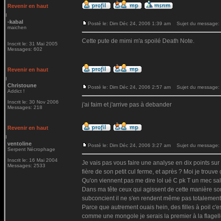
Revenir en haut
-kabal
Posté le: Dim Déc 24, 2006 1:39 am
Sujet du message:
maichen
Cette pute de mimi m'a spoilé Death Note.
Inscrit le: 31 Mai 2005
Messages: 602
Revenir en haut
Christoune
Posté le: Dim Déc 24, 2006 2:57 am
Sujet du message:
Addict !
Inscrit le: 30 Nov 2006
j'ai faim et j'arrive pas à debander
Messages: 218
Revenir en haut
ventoline
Posté le: Dim Déc 24, 2006 3:27 am
Sujet du message:
Serpent Nécrophage
Inscrit le: 16 Mai 2004
Je vais pas vous faire une analyse en dix points su
Messages: 2533
fière de son petit cul ferme, et après ? Moi je trouve 
Qu'on viennent pas me dire lol ué C pk T un mec sal
Dans ma tête ceux qui agissent de cette manière son
subconcient il ne s'en rendent même pas totalement c
Parce que autrement ouais hein, des filles à poil c'
comme une mongole je serais la premier à la flagell