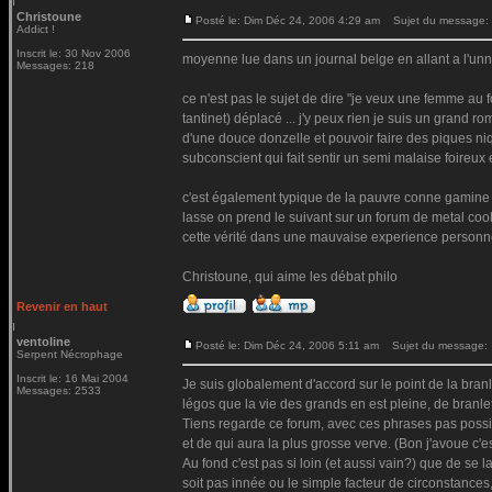
Christoune
Posté le: Dim Déc 24, 2006 4:29 am
Sujet du message:
Addict !
Inscrit le: 30 Nov 2006
moyenne lue dans un journal belge en allant a l'unni
Messages: 218
ce n'est pas le sujet de dire "je veux une femme au fo
tantinet) déplacé ... j'y peux rien je suis un grand
d'une douce donzelle et pouvoir faire des piques niq
subconscient qui fait sentir un semi malaise foireux 
c'est également typique de la pauvre conne gamine q
lasse on prend le suivant sur un forum de metal coo
cette vérité dans une mauvaise experience personnel
Christoune, qui aime les débat philo
Revenir en haut
ventoline
Posté le: Dim Déc 24, 2006 5:11 am
Sujet du message:
Serpent Nécrophage
Inscrit le: 16 Mai 2004
Je suis globalement d'accord sur le point de la branl
Messages: 2533
légos que la vie des grands en est pleine, de branle
Tiens regarde ce forum, avec ces phrases pas possibl
et de qui aura la plus grosse verve. (Bon j'avoue c'es
Au fond c'est pas si loin (et aussi vain?) que de se la
soit pas innée ou le simple facteur de circonstances,