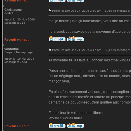
Revenir en haut
Christoune
Posté le: Dim Déc 24, 2006 3:59 am
Sujet du message:
Addict !
Inscrit le: 30 Nov 2006
moi je trouve juste ça lamentable, jveux dire où est l'
Messages: 218
hors sujet, vous saviez que la moyenne d'age de perte 
Revenir en haut
ventoline
Posté le: Dim Déc 24, 2006 4:17 am
Sujet du message:
Serpent Nécrophage
Inscrit le: 16 Mai 2004
Ta moyenne tu l'as faite au concert des tribal king O
Messages: 2533
Perso une cochonne qui montre ses fesses je suis plus
Jui un déglingo moi, j'attends la fin du monde, alor
mançon tavu.
En plus c'est vachement viril ours, cette conceptio
plus la femelle est libérée et adhère au principe 'mo
démarche de pouvoir-séduction gonflée aux hormo
Foutez leur le voile pour les liberer !
Woualla wouak barre !
Revenir en haut