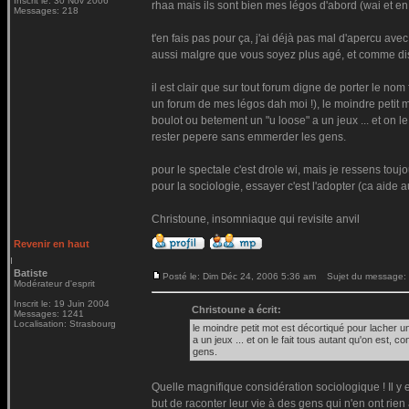
Inscrit le: 30 Nov 2006
rhaa mais ils sont bien mes légos d'abord (wai et en
Messages: 218
t'en fais pas pour ça, j'ai déjà pas mal d'apercu av
aussi malgre que vous soyez plus agé, et comme dis j
il est clair que sur tout forum digne de porter le nom 
un forum de mes légos dah moi !), le moindre petit mo
boulot ou betement un "u loose" a un jeux ... et on le
rester pepere sans emmerder les gens.
pour le spectale c'est drole wi, mais je ressens touj
pour la sociologie, essayer c'est l'adopter (ca aide a
Christoune, insomniaque qui revisite anvil
Revenir en haut
Batiste
Posté le: Dim Déc 24, 2006 5:36 am
Sujet du message:
Modérateur d'esprit
Inscrit le: 19 Juin 2004
Christoune a écrit:
Messages: 1241
Localisation: Strasbourg
le moindre petit mot est décortiqué pour lacher un
a un jeux ... et on le fait tous autant qu'on est
gens.
Quelle magnifique considération sociologique ! Il y e
but de raconter leur vie à des gens qui n'en ont rien