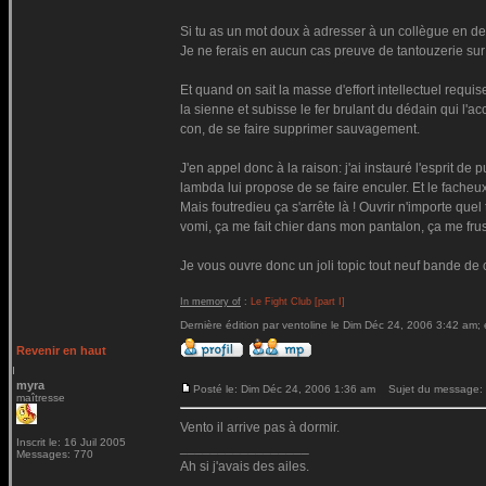
Si tu as un mot doux à adresser à un collègue en de
Je ne ferais en aucun cas preuve de tantouzerie sur l
Et quand on sait la masse d'effort intellectuel requis
la sienne et subisse le fer brulant du dédain qui l'ac
con, de se faire supprimer sauvagement.
J'en appel donc à la raison: j'ai instauré l'esprit d
lambda lui propose de se faire enculer. Et le facheux 
Mais foutredieu ça s'arrête là ! Ouvrir n'importe qu
vomi, ça me fait chier dans mon pantalon, ça me fr
Je vous ouvre donc un joli topic tout neuf bande de c
In memory of
:
Le Fight Club [part I]
Dernière édition par ventoline le Dim Déc 24, 2006 3:42 am; é
Revenir en haut
myra
Posté le: Dim Déc 24, 2006 1:36 am
Sujet du message:
maîtresse
Vento il arrive pas à dormir.
Inscrit le: 16 Juil 2005
_________________
Messages: 770
Ah si j'avais des ailes.