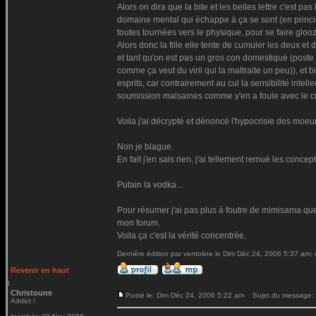
Alors on dira que la bite et les belles lettre c'est
domaine mental qui échappe à ça se sont (en principe
toutes tournées vers le physique, pour se faire gloo
Alors donc la fille elle tente de cumuler les deux et 
et tant qu'on est pas un gros con domestiqué (poste 1
comme ça veut du viril qui la maltraite un peu)), et
esprits, car contrairement au cul la sensibilité inte
soumission malsaines comme y'en a foule avec le cul,
Voila j'ai décrypté et dénoncé l'hypocrisie des moeu
Non je blague.
En fait j'en sais rien, j'ai tellement remué les conce
Putain la vodka...
Pour résumer j'ai pas plus à foutre de mimisama que le
mon forum.
Voila ça c'est la vérité concentrée.
Dernière édition par ventoline le Dim Déc 24, 2006 5:37 am; é
Revenir en haut
Christoune
Posté le: Dim Déc 24, 2006 5:22 am
Sujet du message:
Addict !