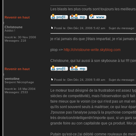
_________________
Les blasts les plus courts sont toujours les meilleurs
Revenir en haut
Christoune
Posté le: Dim Déc 24, 2006 5:42 am
Sujet du message:
Addict !
Inscrit le: 30 Nov 2006
je n'ai jamais dis que j'étais impartial, je n'ai jamais 
Messages: 218
plop =>
http://christoune-write.skyblog.com
Christoune, qui lui aussi à son skybouse à lui !!!! (si
Revenir en haut
ventoline
Posté le: Dim Déc 24, 2006 5:49 am
Sujet du message:
Serpent Nécrophage
Inscrit le: 16 Mai 2004
Le moteur tout désigné de la frustration est assez ty
Messages: 2533
siècles de competitivité), mais l'observation qu'il f
faire mieux que le voisin (ce qui n'est pas un mal en
qu'ils sont souvent seuls à maitriser, ce qui leur épar
J'pousse pas l'analyse jusqu'à la psychose competitiv
très drole/con/intelligent/n'importe quoi, si un gars 
grande foire au con capitaliste que ça produit. Moi je
Putain qu'est-ce j'ai débité comme rouleaux de merde