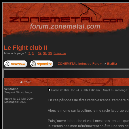
Le Fight club II
Aller à la page
1
,
2
,
3
...
97
,
98
,
99
Suivante
ZONEMETAL Index du Forum
->
BlaBla
Auteur
ventoline
Posté le: Dim Déc 24, 2006 1:32 am
Sujet du message: Le
Serpent Nécrophage
Inscrit le: 16 Mai 2004
En ces périodes de fêtes l'effervescence s'empare de
Messages: 2533
Alors je monte sur la colline, je me racle la gorge et 
Puis j'ouvre la bouche et voici mes mots: en tant que
laisserais pas mon bébémacréation être une fois de 