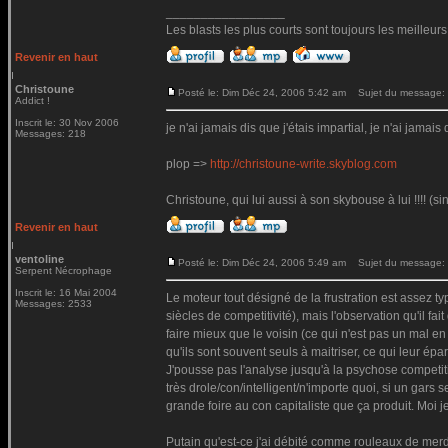
_________________
Les blasts les plus courts sont toujours les meilleurs
Revenir en haut
Christoune
Posté le: Dim Déc 24, 2006 5:42 am
Sujet du message:
Addict !
Inscrit le: 30 Nov 2006
je n'ai jamais dis que j'étais impartial, je n'ai jamais 
Messages: 218
plop =>
http://christoune-write.skyblog.com
Christoune, qui lui aussi à son skybouse à lui !!!! (si
Revenir en haut
ventoline
Posté le: Dim Déc 24, 2006 5:49 am
Sujet du message:
Serpent Nécrophage
Inscrit le: 16 Mai 2004
Le moteur tout désigné de la frustration est assez ty
Messages: 2533
siècles de competitivité), mais l'observation qu'il f
faire mieux que le voisin (ce qui n'est pas un mal en
qu'ils sont souvent seuls à maitriser, ce qui leur épar
J'pousse pas l'analyse jusqu'à la psychose competitiv
très drole/con/intelligent/n'importe quoi, si un gars 
grande foire au con capitaliste que ça produit. Moi je
Putain qu'est-ce j'ai débité comme rouleaux de merde