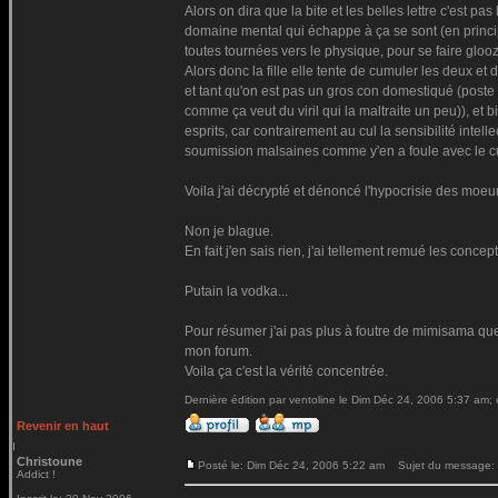
Alors on dira que la bite et les belles lettre c'est
domaine mental qui échappe à ça se sont (en principe
toutes tournées vers le physique, pour se faire gloo
Alors donc la fille elle tente de cumuler les deux et 
et tant qu'on est pas un gros con domestiqué (poste 1
comme ça veut du viril qui la maltraite un peu)), et
esprits, car contrairement au cul la sensibilité inte
soumission malsaines comme y'en a foule avec le cul,
Voila j'ai décrypté et dénoncé l'hypocrisie des moeu
Non je blague.
En fait j'en sais rien, j'ai tellement remué les conce
Putain la vodka...
Pour résumer j'ai pas plus à foutre de mimisama que le
mon forum.
Voila ça c'est la vérité concentrée.
Dernière édition par ventoline le Dim Déc 24, 2006 5:37 am; é
Revenir en haut
Christoune
Posté le: Dim Déc 24, 2006 5:22 am
Sujet du message:
Addict !