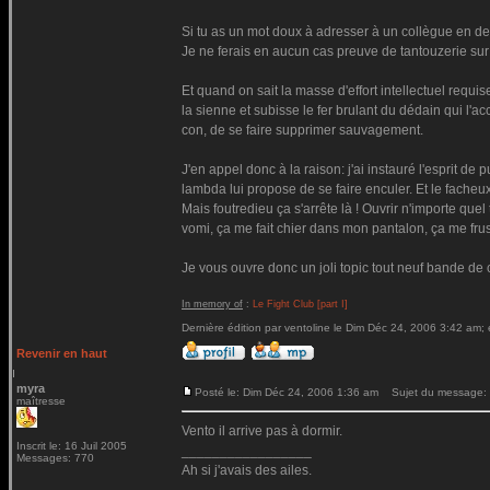
Si tu as un mot doux à adresser à un collègue en de
Je ne ferais en aucun cas preuve de tantouzerie sur l
Et quand on sait la masse d'effort intellectuel requis
la sienne et subisse le fer brulant du dédain qui l'ac
con, de se faire supprimer sauvagement.
J'en appel donc à la raison: j'ai instauré l'esprit d
lambda lui propose de se faire enculer. Et le facheux 
Mais foutredieu ça s'arrête là ! Ouvrir n'importe qu
vomi, ça me fait chier dans mon pantalon, ça me fr
Je vous ouvre donc un joli topic tout neuf bande de c
In memory of
:
Le Fight Club [part I]
Dernière édition par ventoline le Dim Déc 24, 2006 3:42 am; é
Revenir en haut
myra
Posté le: Dim Déc 24, 2006 1:36 am
Sujet du message:
maîtresse
Vento il arrive pas à dormir.
Inscrit le: 16 Juil 2005
_________________
Messages: 770
Ah si j'avais des ailes.