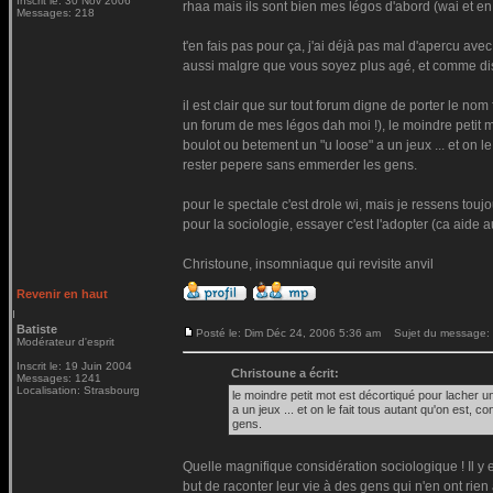
Inscrit le: 30 Nov 2006
rhaa mais ils sont bien mes légos d'abord (wai et en
Messages: 218
t'en fais pas pour ça, j'ai déjà pas mal d'apercu av
aussi malgre que vous soyez plus agé, et comme dis j
il est clair que sur tout forum digne de porter le nom 
un forum de mes légos dah moi !), le moindre petit mo
boulot ou betement un "u loose" a un jeux ... et on le
rester pepere sans emmerder les gens.
pour le spectale c'est drole wi, mais je ressens touj
pour la sociologie, essayer c'est l'adopter (ca aide a
Christoune, insomniaque qui revisite anvil
Revenir en haut
Batiste
Posté le: Dim Déc 24, 2006 5:36 am
Sujet du message:
Modérateur d'esprit
Inscrit le: 19 Juin 2004
Christoune a écrit:
Messages: 1241
Localisation: Strasbourg
le moindre petit mot est décortiqué pour lacher un
a un jeux ... et on le fait tous autant qu'on est
gens.
Quelle magnifique considération sociologique ! Il y e
but de raconter leur vie à des gens qui n'en ont rien