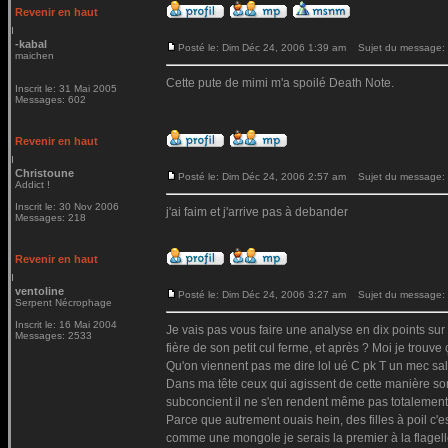
Revenir en haut
-kabal
Posté le: Dim Déc 24, 2006 1:39 am
Sujet du message:
maichen
Cette pute de mimi m'a spoilé Death Note.
Inscrit le: 31 Mai 2005
Messages: 602
Revenir en haut
Christoune
Posté le: Dim Déc 24, 2006 2:57 am
Sujet du message:
Addict !
Inscrit le: 30 Nov 2006
j'ai faim et j'arrive pas à debander
Messages: 218
Revenir en haut
ventoline
Posté le: Dim Déc 24, 2006 3:27 am
Sujet du message:
Serpent Nécrophage
Inscrit le: 16 Mai 2004
Je vais pas vous faire une analyse en dix points su
Messages: 2533
fière de son petit cul ferme, et après ? Moi je trouve 
Qu'on viennent pas me dire lol ué C pk T un mec sal
Dans ma tête ceux qui agissent de cette manière son
subconcient il ne s'en rendent même pas totalement c
Parce que autrement ouais hein, des filles à poil c'
comme une mongole je serais la premier à la flagell