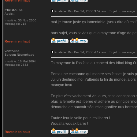
Revenir en haut
Christoune
Posté le: Dim Déc 24, 2006 3:59 am
Sujet du message:
Addict !
Inscrit le: 30 Nov 2006
moi je trouve juste ça lamentable, jveux dire où est l'
Messages: 218
hors sujet, vous saviez que la moyenne d'age de perte 
Revenir en haut
ventoline
Posté le: Dim Déc 24, 2006 4:17 am
Sujet du message:
Serpent Nécrophage
Inscrit le: 16 Mai 2004
Ta moyenne tu l'as faite au concert des tribal king O
Messages: 2533
Perso une cochonne qui montre ses fesses je suis plus
Jui un déglingo moi, j'attends la fin du monde, alor
mançon tavu.
En plus c'est vachement viril ours, cette conceptio
plus la femelle est libérée et adhère au principe 'mo
démarche de pouvoir-séduction gonflée aux hormo
Foutez leur le voile pour les liberer !
Woualla wouak barre !
Revenir en haut