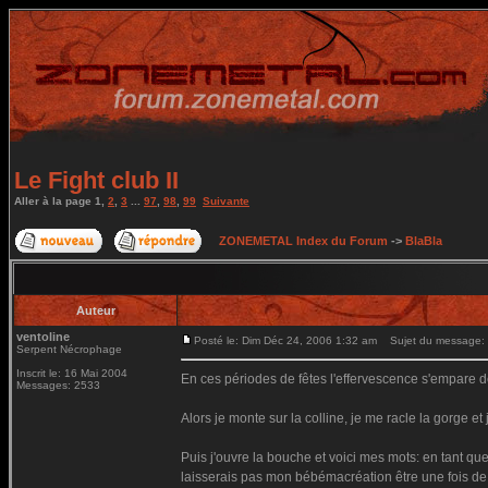
Le Fight club II
Aller à la page
1
,
2
,
3
...
97
,
98
,
99
Suivante
ZONEMETAL Index du Forum
->
BlaBla
Auteur
ventoline
Posté le: Dim Déc 24, 2006 1:32 am
Sujet du message: Le
Serpent Nécrophage
Inscrit le: 16 Mai 2004
En ces périodes de fêtes l'effervescence s'empare de
Messages: 2533
Alors je monte sur la colline, je me racle la gorge et 
Puis j'ouvre la bouche et voici mes mots: en tant que
laisserais pas mon bébémacréation être une fois de 