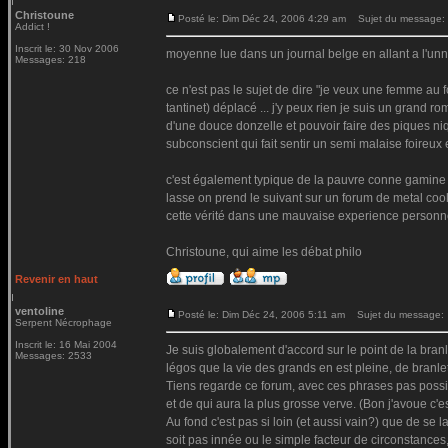
Christoune
Posté le: Dim Déc 24, 2006 4:29 am
Sujet du message:
Addict !
Inscrit le: 30 Nov 2006
moyenne lue dans un journal belge en allant a l'unni
Messages: 218
ce n'est pas le sujet de dire "je veux une femme au fo
tantinet) déplacé ... j'y peux rien je suis un grand
d'une douce donzelle et pouvoir faire des piques niq
subconscient qui fait sentir un semi malaise foireux 
c'est également typique de la pauvre conne gamine q
lasse on prend le suivant sur un forum de metal coo
cette vérité dans une mauvaise experience personnel
Christoune, qui aime les débat philo
Revenir en haut
ventoline
Posté le: Dim Déc 24, 2006 5:11 am
Sujet du message:
Serpent Nécrophage
Inscrit le: 16 Mai 2004
Je suis globalement d'accord sur le point de la branl
Messages: 2533
légos que la vie des grands en est pleine, de branle
Tiens regarde ce forum, avec ces phrases pas possibl
et de qui aura la plus grosse verve. (Bon j'avoue c'es
Au fond c'est pas si loin (et aussi vain?) que de se la
soit pas innée ou le simple facteur de circonstances,