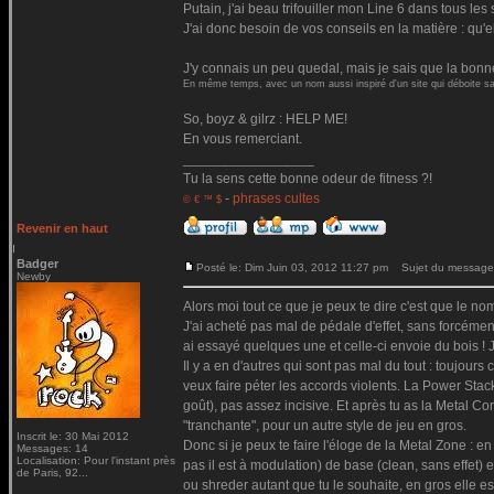
Putain, j'ai beau trifouiller mon Line 6 dans tous les
J'ai donc besoin de vos conseils en la matière : qu'e
J'y connais un peu quedal, mais je sais que la bonne
En même temps, avec un nom aussi inspiré d'un site qui déboite sa 
So, boyz & gilrz : HELP ME!
En vous remerciant.
_________________
Tu la sens cette bonne odeur de fitness ?!
-
phrases cultes
© € ™ $
Revenir en haut
Badger
Posté le: Dim Juin 03, 2012 11:27 pm
Sujet du message
Newby
Alors moi tout ce que je peux te dire c'est que le nom
J'ai acheté pas mal de pédale d'effet, sans forcémen
ai essayé quelques une et celle-ci envoie du bois ! Je
Il y a en d'autres qui sont pas mal du tout : toujour
veux faire péter les accords violents. La Power Stac
goût), pas assez incisive. Et après tu as la Metal Co
"tranchante", pour un autre style de jeu en gros.
Inscrit le: 30 Mai 2012
Donc si je peux te faire l'éloge de la Metal Zone : e
Messages: 14
Localisation: Pour l'instant près
pas il est à modulation) de base (clean, sans effet) e
de Paris, 92...
ou shreder autant que tu le souhaite, en gros elle 