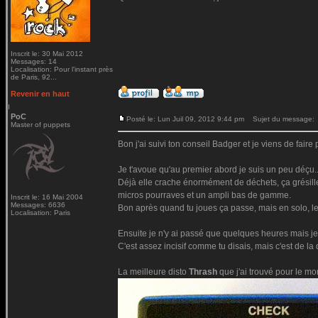
Inscrit le: 30 Mai 2012
Messages: 14
Localisation: Pour l'instant près
de Paris, 92...
Revenir en haut
PoC
Posté le: Lun Juil 09, 2012 9:44 pm
Sujet du message:
Master of puppets
Bon j'ai suivi ton conseil Badger et je viens de faire 
Je t'avoue qu'au premier abord je suis un peu déçu..
Déjà elle crache énormément de déchets, ça grésille
micros pourraves et un ampli bas de gamme.
Inscrit le: 16 Mai 2004
Messages: 6636
Bon après quand tu joues ça passe, mais en solo, le
Localisation: Paris
Ensuite je n'y ai passé que quelques heures mais je 
C'est assez incisif comme tu disais, mais c'est de la d
La meilleure disto
Thrash
que j'ai trouvé pour le mo