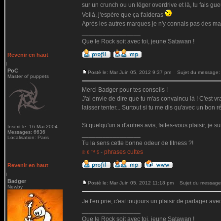
sur un crunch ou un léger overdrive et là, tu fais gue
Voilà, j'espère que ça t'aideras
Après les autres marques je n'y connais pas des ma
_________________
Que le Rock soit avec toi, jeune Satawan !
Revenir en haut
PoC
Posté le: Mar Juin 05, 2012 9:37 pm
Sujet du message:
Master of puppets
Merci Badger pour tes conseils !
J'ai envie de dire que tu m'as convaincu là ! C'est v
laisser tenter... Surtout si tu me dis qu'avec un bon 
Si quelqu'un a d'autres avis, faites-vous plaisir, je s
Inscrit le: 16 Mai 2004
Messages: 6636
_________________
Localisation: Paris
Tu la sens cette bonne odeur de fitness ?!
-
phrases cultes
© € ™ $
Revenir en haut
Badger
Posté le: Mar Juin 05, 2012 11:18 pm
Sujet du message
Newby
Je t'en prie, c'est toujours un plaisir de partager ave
_________________
Que le Rock soit avec toi, jeune Satawan !