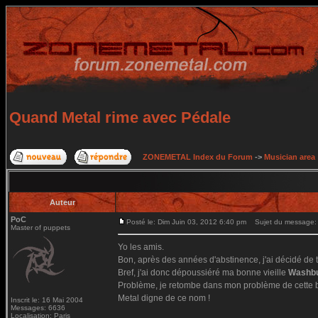
Quand Metal rime avec Pédale
ZONEMETAL Index du Forum
->
Musician area
Auteur
PoC
Posté le: Dim Juin 03, 2012 6:40 pm
Sujet du message: 
Master of puppets
Yo les amis.
Bon, après des années d'abstinence, j'ai décidé de tr
Bref, j'ai donc dépoussiéré ma bonne vieille
Washbu
Problème, je retombe dans mon problème de cette bel
Metal digne de ce nom !
Inscrit le: 16 Mai 2004
Messages: 6636
Localisation: Paris