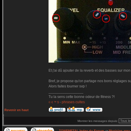
Et j'ai dû ajouter de la reverb et des basses sur mon 
Bref, je propose qu'on partage nos bons réglages su
Alors faites tourner svp !
_________________
Tu la sens cette bonne odeur de fitness ?!
-
phrases cultes
© € ™ $
Revenir en haut
Montrer les messages depuis:
ZONEMETAL Index du Forum
->
Musician area