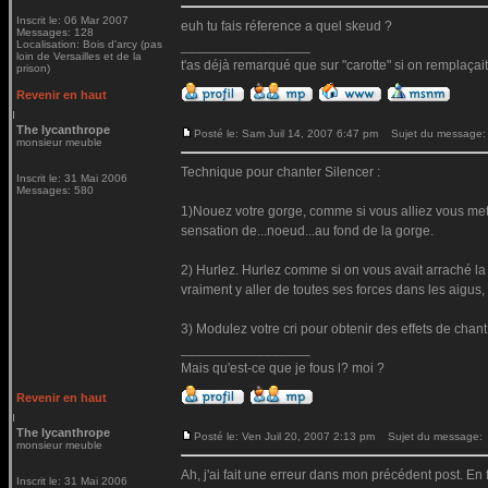
Inscrit le: 06 Mar 2007
euh tu fais réference a quel skeud ?
Messages: 128
Localisation: Bois d'arcy (pas
_________________
loin de Versailles et de la
t'as déjà remarqué que sur "carotte" si on remplaçait le 
prison)
Revenir en haut
The lycanthrope
Posté le: Sam Juil 14, 2007 6:47 pm
Sujet du message:
monsieur meuble
Technique pour chanter Silencer :
Inscrit le: 31 Mai 2006
Messages: 580
1)Nouez votre gorge, comme si vous alliez vous mettr
sensation de...noeud...au fond de la gorge.
2) Hurlez. Hurlez comme si on vous avait arraché la 
vraiment y aller de toutes ses forces dans les aigu
3) Modulez votre cri pour obtenir des effets de chant. At
_________________
Mais qu'est-ce que je fous l? moi ?
Revenir en haut
The lycanthrope
Posté le: Ven Juil 20, 2007 2:13 pm
Sujet du message:
monsieur meuble
Ah, j'ai fait une erreur dans mon précédent post. En 
Inscrit le: 31 Mai 2006