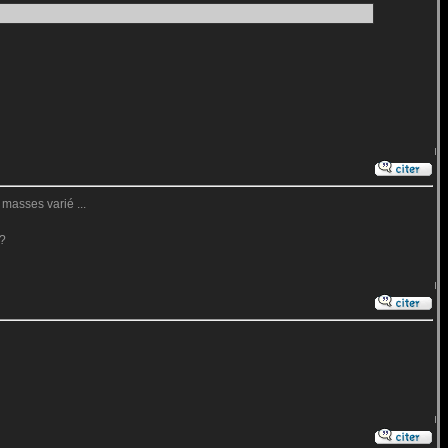
 masses varié ...
 ?