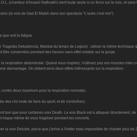
.O.L. (chanteur d'Anaanl Nathrakh) vient toute seule si on force sur la voix, et sans 
ns (la voix de Gad El Maleh dans son spectacle "L'autre c'est moi").
 que soit la fatigue.
 de Tragedia Dekadencia, Marduk du temps de Legion) : utiliser la même technique qu
t être conservées pendant des heures sans effet notable sur la gorge.
est la respiration abdominale. Quand vous inspirez, n'utilisez pas vos muscles inter
e danvantage. On obtient ainsi deux effets intéressants sur la respiration :
es, contre deux maximum pour la respiration normale).
 des cris reste de faire du sport, et de s'entraîner).
est bon que pour certaines voix Death. La voix Black est à attaquer directement, de pré
 et risque même de vous fragiliser pendant les concerts.
 la voix Deicide, parce que j'arrive à l'imiter mais impossible de chanter plus de 