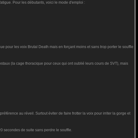
fatigue. Pour les débutants, voici le mode d'emploi :
e pour les voix Brutal Death mais en forçant moins et sans trop porter le souffle
-costaux (la cage thoracique pour ceux qui ont oublié leurs cours de SVT), mais
férence au réveil. Surtout éviter de faire frotter la voix pour irriter la gorge et
20 secondes de suite sans perdre le souffle.