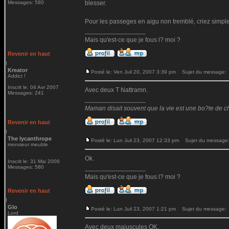
Messages: 580
blesser.
Pour les passeges en aigu non tremblé, criez simpl
_________________
Mais qu'est-ce que je fous l? moi ?
Revenir en haut
Kreator
Posté le: Ven Juil 20, 2007 3:39 pm
Sujet du message:
Addict !
Inscrit le: 04 Avr 2007
Avec deux T Nattramn.
Messages: 241
_________________
Maman disait souvent que la vie est une bo?te de choc
Revenir en haut
The lycanthrope
Posté le: Lun Juil 23, 2007 12:33 pm
Sujet du message
monsieur meuble
Ok.
Inscrit le: 31 Mai 2006
Messages: 580
_________________
Mais qu'est-ce que je fous l? moi ?
Revenir en haut
Glo
Posté le: Lun Juil 23, 2007 1:21 pm
Sujet du message:
Lord
Avec deux majuscules OK.