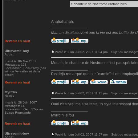
e chanteur de Nostromo cartone bien.
Ahahahahah.
_________________
Maman disait souvent que la vie est une bo?te de choc
Revenir en haut
Ultravomit-boy
Posté le: Lun Juil 02, 2007 11:04 pm
Sujet du message:
Addict !
Inscrit le: 06 Mar 2007
Mouais, le chanteur de Nostromo n'est pas spécialeme
Messages: 128
Localisation: Bois d'arcy (pas
_________________
loin de Versailles et de la
t'as déjà remarqué que sur "carotte" si on remplaçait le 
prison)
Revenir en haut
Myrrdin
Posté le: Lun Juil 02, 2007 11:15 pm
Sujet du message:
Newby
Inscrit le: 28 Juin 2007
Ouai c'est vrai mais sa reste un style interessant d
Messages: 14
Localisation: Geun??ve en
_________________
Suisse Reumande
Myrrdin le fou
Revenir en haut
Ultravomit-boy
Posté le: Lun Juil 02, 2007 11:57 pm
Sujet du message:
Addict !