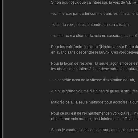
Sinon pour ceux que ça intéresse, la voix de V.I.T.R.I
-commencer par parler comme dans les films américai
-forcer la voix jusqu'à entendre un son cristalin.
-commencer à chanter, la voix ne cassera pas, quelle
Pour les voix "entre les deux"(Hreidmarr sur l'intro
en avant, sans descendre le larynx. Ces voix peuven
Pour la façon de respirer : la seule façon efficece 
les abdos, de manière à faire descendre le diaphragm
-un contrôle accu de la vitesse d'expiration de l'air,
-un plus grand volume d'air inspiré (jusqu'à six litr
Malgrès cela, la seule méthode pour accroître la durée
Pour ce qui est de l'échauffement en voix claire, il n'
obtenir une voix rauque, c'est totalement inefficace
Sinon je voudrais des conseils sur comment conserver