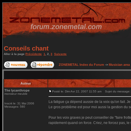
Conseils chant
Aller à la page
Précédente
1
,
2
,
3
Suivante
ZONEMETAL Index du Forum
->
Musician area
Auteur
The lycanthrope
Posté le: Dim Avr 22, 2007 11:55 am
Sujet du message:
monsieur meuble
La fatigue ça dépend aussie de la voix qu'on fait. 
Inscrit le: 31 Mai 2006
Messages: 580
Le gros problème est pour moi aussi la gestion du so
Pour les voix graves je peut conseiller de "faire frot
rapidement quand on force. Criez, ne forcez pas, le 