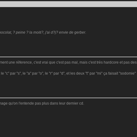
olat, ? peine ? la moiti?, j'ai d?j? envie de gerber.
nt une réference, c'est vrai que c'est pas mal, mais c'est très hardcore et pas des
"c" par "s", le "a" par "o", le "r" par "d", et les deux "t" par "mi" ça faisait "sodomie"
omage qu'on l'entende pas plus dans leur dernier cd.