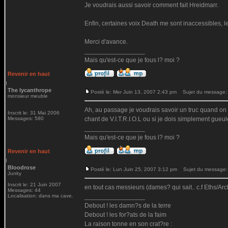
Je voudrais aussi savoir comment fait Hreidmarr.
Enfin, certaines voix Death me sont inaccessibles, l
Merci d'avance.
_________________
Mais qu'est-ce que je fous l? moi ?
Revenir en haut
The lycanthrope
Posté le: Mer Juin 13, 2007 2:43 pm
Sujet du message:
monsieur meuble
Ah, au passage je voudrais savoir un truc quand on ch
Inscrit le: 31 Mai 2006
Messages: 580
chant de V.I.T.R.I.O.L ou si je dois simplement gueu
_________________
Mais qu'est-ce que je fous l? moi ?
Revenir en haut
Bloodrose
Posté le: Lun Juin 25, 2007 3:12 pm
Sujet du message:
Junky
Inscrit le: 21 Juin 2007
en tout cas messieurs (dames? qui sait.. c.f Eths/A
Messages: 44
Localisation: dans ma cave.
_________________
Debout ! les damn?s de la terre
Debout ! les for?ats de la faim
La raison tonne en son crat?re :