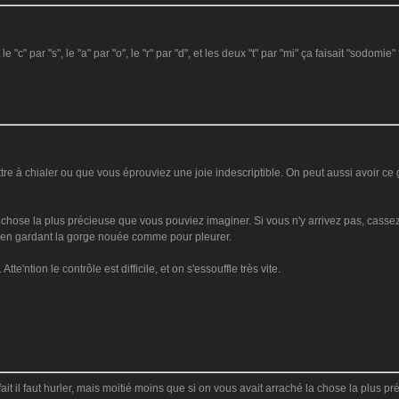
"c" par "s", le "a" par "o", le "r" par "d", et les deux "t" par "mi" ça faisait "sodomie"
e à chialer ou que vous éprouviez une joie indescriptible. On peut aussi avoir ce 
chose la plus précieuse que vous pouviez imaginer. Si vous n'y arrivez pas, cassez 
s, en gardant la gorge nouée comme pour pleurer.
te'ntion le contrôle est difficile, et on s'essouffle très vite.
fait il faut hurler, mais moitié moins que si on vous avait arraché la chose la plus 