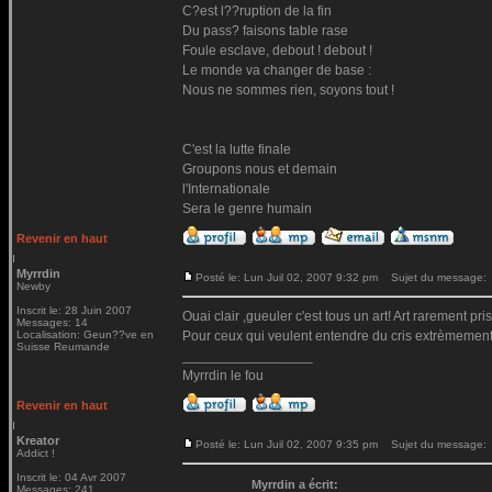
C?est l??ruption de la fin
Du pass? faisons table rase
Foule esclave, debout ! debout !
Le monde va changer de base :
Nous ne sommes rien, soyons tout !
C'est la lutte finale
Groupons nous et demain
l'Internationale
Sera le genre humain
Revenir en haut
Myrrdin
Posté le: Lun Juil 02, 2007 9:32 pm
Sujet du message:
Newby
Inscrit le: 28 Juin 2007
Ouai clair ,gueuler c'est tous un art! Art rarement pris
Messages: 14
Localisation: Geun??ve en
Pour ceux qui veulent entendre du cris extrèmement 
Suisse Reumande
_________________
Myrrdin le fou
Revenir en haut
Kreator
Posté le: Lun Juil 02, 2007 9:35 pm
Sujet du message:
Addict !
Inscrit le: 04 Avr 2007
Myrrdin a écrit:
Messages: 241