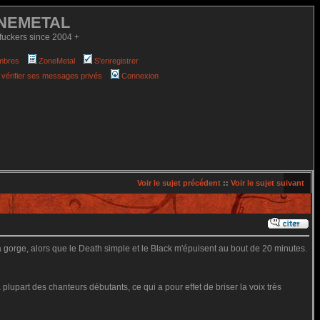
NEMETAL
fuckers since 2004 +
mbres
ZoneMetal
S'enregistrer
 vérifier ses messages privés
Connexion
Voir le sujet précédent
::
Voir le sujet suivant
 gorge, alors que le Death simple et le Black m'épuisent au bout de 20 minutes.
a plupart des chanteurs débutants, ce qui a pour effet de briser la voix très