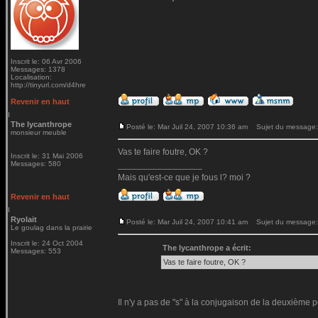
Inscrit le: 06 Avr 2006
Messages: 1378
Localisation:
http://tinyurl.com/d4hre
Revenir en haut
The lycanthrope
Posté le: Mar Juil 24, 2007 10:36 am
Sujet du message:
monsieur meuble
Vas te faire foutre, OK ?
Inscrit le: 31 Mai 2006
Messages: 580
_________________
Mais qu'est-ce que je fous l? moi ?
Revenir en haut
Ryolait
Posté le: Mar Juil 24, 2007 10:41 am
Sujet du message:
Le goulag dans la prairie
Inscrit le: 24 Oct 2004
The lycanthrope a écrit:
Messages: 553
Vas te faire foutre, OK ?
Il n'y a pas de "s" à la conjugaison de la deuxième p
_________________