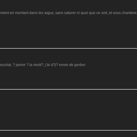
ement en montant dans les aigus, sans saturer ni quoi que ce soit, et vous chante
olat, ? peine ? la moiti?, j'ai d?j? envie de gerber.
: