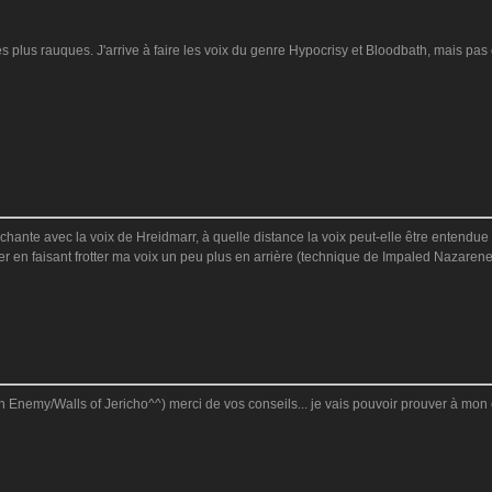
es plus rauques. J'arrive à faire les voix du genre Hypocrisy et Bloodbath, mais pas
ante avec la voix de Hreidmarr, à quelle distance la voix peut-elle être entendue ? 
ler en faisant frotter ma voix un peu plus en arrière (technique de Impaled Nazarene
rch Enemy/Walls of Jericho^^) merci de vos conseils... je vais pouvoir prouver à mo