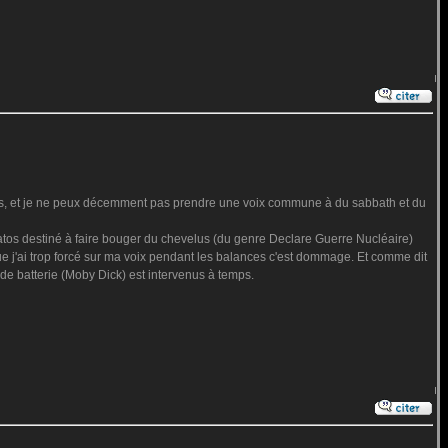
nnes, et je ne peux décemment pas prendre une voix commune à du sabbath et du
inatos destiné à faire bouger du chevelus (du genre Declare Guerre Nucléaire)
 que j'ai trop forcé sur ma voix pendant les balances c'est dommage. Et comme dit
o de batterie (Moby Dick) est intervenus à temps.