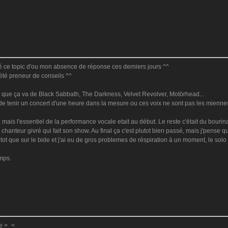
créé ce topic d'ou mon absence de réponse ces derniers jours ^^
 été preneur de conseils ^^
s que ça va de Black Sabbath, The Darkness, Velvet Revolver, Motörhead...
i de tenir un concert d'une heure dans la mesure ou ces voix ne sont pas les mie
, mais l'essentiel de la performance vocale etait au début. Le reste c'était du bour
 chanteur givré qui fait son show. Au final ça c'est plutot bien passé, mais j'pense
utot que sur le bide et j'ai eu de gros problemes de réspiration à un moment, le sol
mps.
me >_<