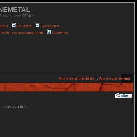
NEMETAL
fuckers since 2004 +
mbres
ZoneMetal
S'enregistrer
 vérifier ses messages privés
Connexion
Voir le sujet précédent
::
Voir le sujet suivant
nt rock puissant).