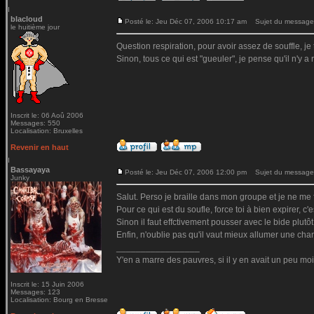
blacloud
Posté le: Jeu Déc 07, 2006 10:17 am
Sujet du message
le huitième jour
Question respiration, pour avoir assez de souffle, je
Sinon, tous ce qui est "gueuler", je pense qu'il n'y a 
Inscrit le: 06 Aoû 2006
Messages: 550
Localisation: Bruxelles
Revenir en haut
Bassayaya
Posté le: Jeu Déc 07, 2006 12:00 pm
Sujet du message
Junky
Salut. Perso je braille dans mon groupe et je ne me 
Pour ce qui est du soufle, force toi à bien expirer, 
Sinon il faut effctivement pousser avec le bide plutô
Enfin, n'oublie pas qu'il vaut mieux allumer une chand
_________________
Y'en a marre des pauvres, si il y en avait un peu moi
Inscrit le: 15 Juin 2006
Messages: 123
Localisation: Bourg en Bresse