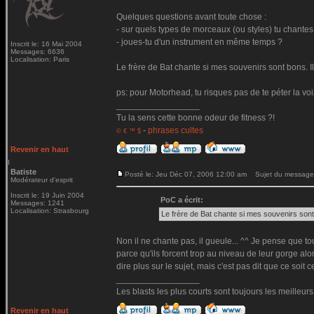
Quelques questions avant toute chose :
- sur quels types de morceaux (ou styles) tu chantes
- joues-tu d'un instrument en même temps ?
Inscrit le: 16 Mai 2004
Messages: 6636
Localisation: Paris
Le frère de Bat chante si mes souvenirs sont bons. Il
ps: pour Motorhead, tu risques pas de te péter la voi
_________________
Tu la sens cette bonne odeur de fitness ?!
-
phrases cultes
© € ™ $
Revenir en haut
Batiste
Posté le: Jeu Déc 07, 2006 12:00 am
Sujet du message
Modérateur d'esprit
Inscrit le: 19 Juin 2004
PoC a écrit:
Messages: 1241
Localisation: Strasbourg
Le frère de Bat chante si mes souvenirs sont 
Non il ne chante pas, il gueule... ^^ Je pense que t
parce qu'ils forcent trop au niveau de leur gorge al
dire plus sur le sujet, mais c'est pas dit que ce soit
_________________
Les blasts les plus courts sont toujours les meilleurs
Revenir en haut