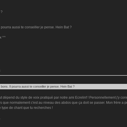
 ?
 pourra aussi te conseiller je pense. Hein Bat ?
x ^^
:
bons. Il pourra aussi te conseiller je pense. Hein Bat ?
out dépend du style de voix pratiqué par notre ami Ecrelinf ! Personnellement j'y c
ors que normalement c'est au niveau des abdos que ça doit se passer. Mon frère a pri
 ce type de chant que tu recherches !
.