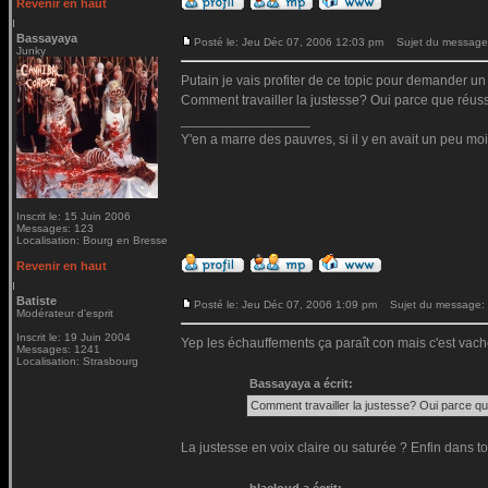
Revenir en haut
Bassayaya
Posté le: Jeu Déc 07, 2006 12:03 pm
Sujet du message
Junky
Putain je vais profiter de ce topic pour demander un 
Comment travailler la justesse? Oui parce que réussir
_________________
Y'en a marre des pauvres, si il y en avait un peu moi
Inscrit le: 15 Juin 2006
Messages: 123
Localisation: Bourg en Bresse
Revenir en haut
Batiste
Posté le: Jeu Déc 07, 2006 1:09 pm
Sujet du message:
Modérateur d'esprit
Inscrit le: 19 Juin 2004
Yep les échauffements ça paraît con mais c'est vach
Messages: 1241
Localisation: Strasbourg
Bassayaya a écrit:
Comment travailler la justesse? Oui parce que
La justesse en voix claire ou saturée ? Enfin dans t