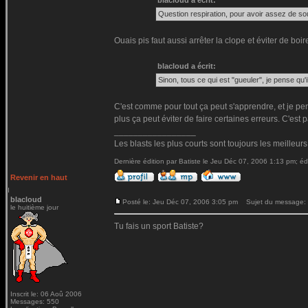
blacloud a écrit:
Question respiration, pour avoir assez de sou
Ouais pis faut aussi arrêter la clope et éviter de bo
blacloud a écrit:
Sinon, tous ce qui est "gueuler", je pense qu'i
C'est comme pour tout ça peut s'apprendre, et je pe
plus ça peut éviter de faire certaines erreurs. C'es
_________________
Les blasts les plus courts sont toujours les meilleurs
Dernière édition par Batiste le Jeu Déc 07, 2006 1:13 pm; édi
Revenir en haut
blacloud
Posté le: Jeu Déc 07, 2006 3:05 pm
Sujet du message:
le huitième jour
Tu fais un sport Batiste?
Inscrit le: 06 Aoû 2006
Messages: 550