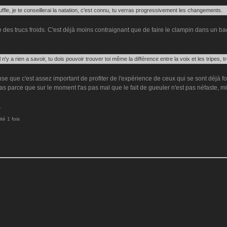
ffle, je te conseillerai la natation, c'est connu, tu verras progressivement les changements.
ire des trucs froids. C'est déjà moins contraignant que de faire le clampin dans un ba
l n'y a rien a savoir, tu dois pouvoir trouver toi même la différence entre la voix et les tripes,
nse que c'est assez important de profiter de l'expérience de ceux qui se sont déjà
t pas parce que sur le moment t'as pas mal que le fait de gueuler n'est pas néfaste,
.
té 1 fois