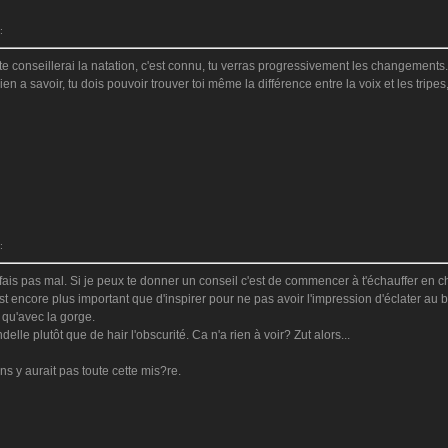
:
 te conseillerai la natation, c'est connu, tu verras progressivement les changements.
rien a savoir, tu dois pouvoir trouver toi même la différence entre la voix et les tripe
:
fais pas mal. Si je peux te donner un conseil c'est de commencer à t'échauffer en ch
c'est encore plus important que d'inspirer pour ne pas avoir l'impression d'éclater a
t qu'avec la gorge.
elle plutôt que de hair l'obscurité. Ca n'a rien à voir? Zut alors...
ns y aurait pas toute cette mis?re.