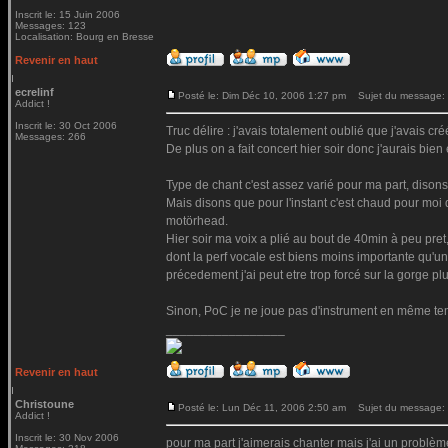
Inscrit le: 15 Juin 2006
Messages: 123
Localisation: Bourg en Bresse
Revenir en haut
ecrelinf
Posté le: Dim Déc 10, 2006 1:27 pm
Sujet du message:
Addict !
Inscrit le: 30 Oct 2006
Truc délire : j'avais totalement oublié que j'avais 
Messages: 266
De plus on a fait concert hier soir donc j'aurais bien
Type de chant c'est assez varié pour ma part, dison
Mais disons que pour l'instant c'est chaud pour mo
motörhead.
Hier soir ma voix a plié au bout de 40min à peu pret
dont la perf vocale est biens moins importante qu'un
précedement j'ai peut etre trop forcé sur la gorge pl
Sinon, PoC je ne joue pas d'instrument en même te
_________________
Revenir en haut
Christoune
Posté le: Lun Déc 11, 2006 2:50 am
Sujet du message:
Addict !
Inscrit le: 30 Nov 2006
pour ma part j'aimerais chanter mais j'ai un problè