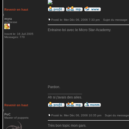
Revenir en haut
myra
Posté le: Mer Déc 06, 2006 7:33 pm
Sujet du message:
maîtresse
Entraine-toi avec le Micro Star-Academy.
Inscrit le: 16 Juil 2005
Messages: 770
Pardon.
_________________
Ah si j'avais des ailes.
Revenir en haut
PoC
Posté le: Mer Déc 06, 2006 10:35 pm
Sujet du message
Master of puppets
Très bon topic mon gars.