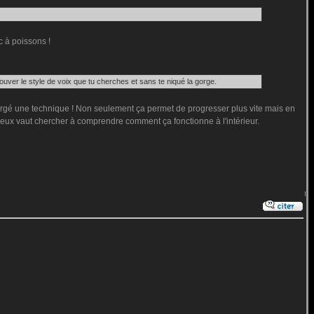
c à poissons !
 trouver le style de voix que tu cherches et sans te niqué la gorge.
 forgé une technique ! Non seulement ça permet de progresser plus vite mais en
 mieux vaut chercher à comprendre comment ça fonctionne à l'intérieur.