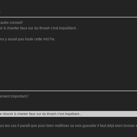
:
autre conseil!
 à chanter faux sur du thrash c'est inquiétant...
ns y aurait pas toute cette mis?re.
ement important !
 réussir à chanter faux sur du thrash c'est inquiétant...
ous les cas il paraît que pour bien maîtriser sa voix gueulée il faut déjà bien boss