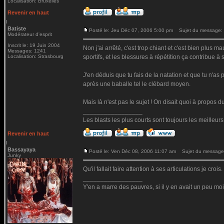
Localisation: Bruxelles
Revenir en haut
Batiste
Posté le: Jeu Déc 07, 2006 5:00 pm
Sujet du message:
Modérateur d'esprit
Inscrit le: 19 Juin 2004
Non j'ai arrêté, c'est trop chiant et c'est bien plus
Messages: 1241
Localisation: Strasbourg
sportifs, et les blessures à répétition ça contribue à s
J'en déduis que tu fais de la natation et que tu n'as 
après une baballe tel le clébard moyen.
Mais là n'est pas le sujet ! On disait quoi à propos d
_________________
Les blasts les plus courts sont toujours les meilleurs
Revenir en haut
Bassayaya
Posté le: Ven Déc 08, 2006 11:07 am
Sujet du message
Junky
Qu'il fallait faire attention à ses articulations je crois.
_________________
Y'en a marre des pauvres, si il y en avait un peu moi