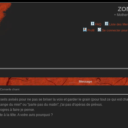
ZO
+ Mother
FAQ
Liste des Me
Profil
Se connecter pour
Message
Conseils chant
ils avisés pour ne pas se briser la voix et garder le grain (pour tout ce qui est cha
mange du miel" ou "parle pas du matin", j'ai pas d'opéras de prévus.
rogres à faire je pense.
 à la tête. A votre avis pourquoi ?