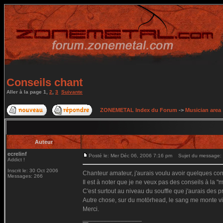
Conseils chant
Aller à la page
1
,
2
,
3
Suivante
ZONEMETAL Index du Forum
->
Musician area
Auteur
ecrelinf
Posté le: Mer Déc 06, 2006 7:16 pm
Sujet du message: 
Addict !
Inscrit le: 30 Oct 2006
Chanteur amateur, j'aurais voulu avoir quelques conse
Messages: 266
Il est à noter que je ne veux pas des conseils à la "
C'est surtout au niveau du souffle que j'aurais des p
Autre chose, sur du motörhead, le sang me monte vite
Merci.
_________________