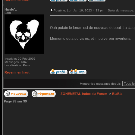
Hardo'z
Posté le: Lun Jan 16, 2023 4:33 pm
Sujet du message:
Lord
Ouh putain le forum est de nouveau debout. La claq
_________________
Memento quia pulvis es, et in pulverem reverteris.
Inscrit le: 20 Fév 2006
Messages: 1367
Localisation: Paris
Revenir en haut
Montrer les messages depuis:
ZONEMETAL Index du Forum
->
BlaBla
Page
99
sur
99