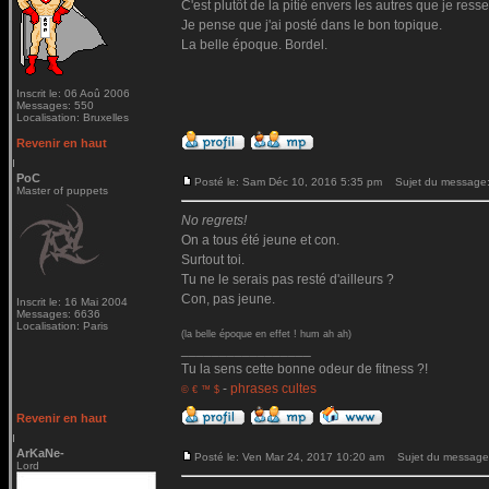
C'est plutôt de la pitié envers les autres que je ressen
Je pense que j'ai posté dans le bon topique.
La belle époque. Bordel.
Inscrit le: 06 Aoû 2006
Messages: 550
Localisation: Bruxelles
Revenir en haut
PoC
Posté le: Sam Déc 10, 2016 5:35 pm
Sujet du message
Master of puppets
No regrets!
On a tous été jeune et con.
Surtout toi.
Tu ne le serais pas resté d'ailleurs ?
Con, pas jeune.
Inscrit le: 16 Mai 2004
Messages: 6636
Localisation: Paris
(la belle époque en effet ! hum ah ah)
_________________
Tu la sens cette bonne odeur de fitness ?!
-
phrases cultes
© € ™ $
Revenir en haut
ArKaNe-
Posté le: Ven Mar 24, 2017 10:20 am
Sujet du message
Lord