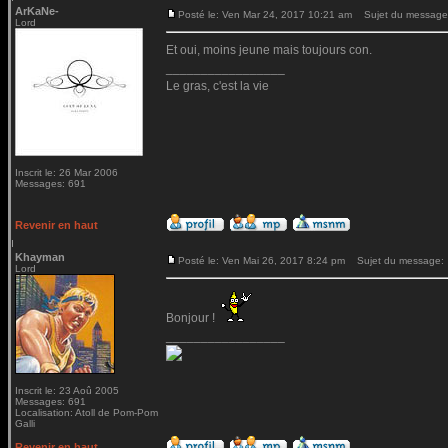
ArKaNe-
Posté le: Ven Mar 24, 2017 10:21 am
Sujet du message
Lord
Et oui, moins jeune mais toujours con.
_________________
Le gras, c'est la vie
Inscrit le: 26 Mar 2006
Messages: 691
Revenir en haut
Khayman
Posté le: Ven Mai 26, 2017 8:24 pm
Sujet du message:
Lord
Bonjour !
_________________
Inscrit le: 23 Aoû 2005
Messages: 691
Localisation: Atoll de Pom-Pom
Galli
Revenir en haut