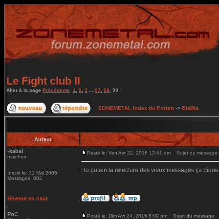
Le Fight club II
Aller à la page
Précédente
1
,
2
,
3
...
97
,
98
,
99
ZONEMETAL Index du Forum
->
BlaBla
Auteur
-kabal
Posté le: Ven Avr 22, 2016 12:41 am
Sujet du message:
maichen
Ho putain la relecture des vieux messages ça pique
Inscrit le: 31 Mai 2005
Messages: 602
Revenir en haut
PoC
Posté le: Dim Avr 24, 2016 5:09 pm
Sujet du message: