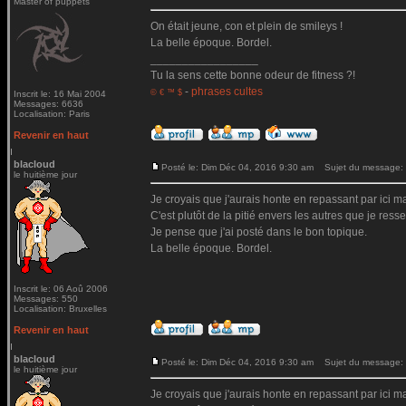
Master of puppets
On était jeune, con et plein de smileys !
La belle époque. Bordel.
_________________
Tu la sens cette bonne odeur de fitness ?!
-
phrases cultes
© € ™ $
Inscrit le: 16 Mai 2004
Messages: 6636
Localisation: Paris
Revenir en haut
blacloud
Posté le: Dim Déc 04, 2016 9:30 am
Sujet du message:
le huitième jour
Je croyais que j'aurais honte en repassant par ici mai
C'est plutôt de la pitié envers les autres que je ressen
Je pense que j'ai posté dans le bon topique.
La belle époque. Bordel.
Inscrit le: 06 Aoû 2006
Messages: 550
Localisation: Bruxelles
Revenir en haut
blacloud
Posté le: Dim Déc 04, 2016 9:30 am
Sujet du message:
le huitième jour
Je croyais que j'aurais honte en repassant par ici mai