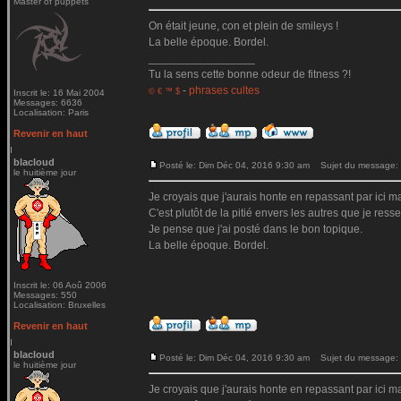
Master of puppets
On était jeune, con et plein de smileys !
La belle époque. Bordel.
_________________
Tu la sens cette bonne odeur de fitness ?!
-
phrases cultes
© € ™ $
Inscrit le: 16 Mai 2004
Messages: 6636
Localisation: Paris
Revenir en haut
blacloud
Posté le: Dim Déc 04, 2016 9:30 am
Sujet du message:
le huitième jour
Je croyais que j'aurais honte en repassant par ici mai
C'est plutôt de la pitié envers les autres que je ressen
Je pense que j'ai posté dans le bon topique.
La belle époque. Bordel.
Inscrit le: 06 Aoû 2006
Messages: 550
Localisation: Bruxelles
Revenir en haut
blacloud
Posté le: Dim Déc 04, 2016 9:30 am
Sujet du message:
le huitième jour
Je croyais que j'aurais honte en repassant par ici mai