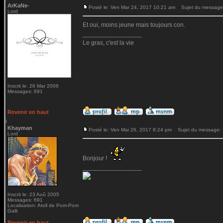
ArKaNe-
Posté le: Ven Mar 24, 2017 10:21 am
Sujet du message
Lord
Et oui, moins jeune mais toujours con.
_________________
Le gras, c'est la vie
Inscrit le: 26 Mar 2006
Messages: 691
Revenir en haut
Khayman
Posté le: Ven Mai 26, 2017 8:24 pm
Sujet du message:
Lord
Bonjour !
_________________
Inscrit le: 23 Aoû 2005
Messages: 691
Localisation: Atoll de Pom-Pom
Galli
Revenir en haut