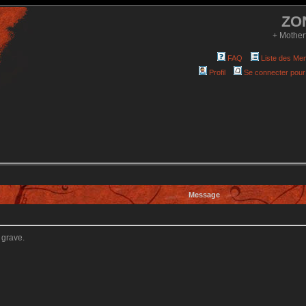
ZO
+ Mother
FAQ
Liste des Me
Profil
Se connecter pour
Message
 grave.