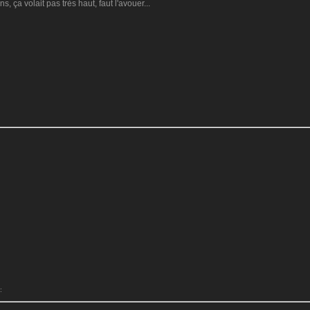
s, ça volait pas très haut, faut l'avouer...
:
: