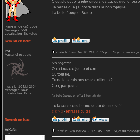
C'est plutôt de la pitié envers les autres que je ressen
Je pense que j'ai posté dans le bon topique.
La belle époque. Bordel.
Inscrit le: 06 Aoû 2006
Messages: 550
Localisation: Bruxelles
Revenir en haut
PoC
Posté le: Sam Déc 10, 2016 5:35 pm
Sujet du message
Master of puppets
No regrets!
On a tous été jeune et con.
Surtout toi.
Tu ne le serais pas resté d'ailleurs ?
Con, pas jeune.
Inscrit le: 16 Mai 2004
Messages: 6636
Localisation: Paris
(la belle époque en effet ! hum ah ah)
_________________
Tu la sens cette bonne odeur de fitness ?!
-
phrases cultes
© € ™ $
Revenir en haut
ArKaNe-
Posté le: Ven Mar 24, 2017 10:20 am
Sujet du message
Lord