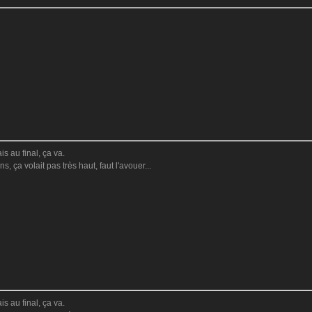
s au final, ça va.
s, ça volait pas très haut, faut l'avouer...
s au final, ça va.