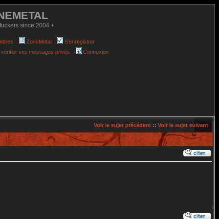
NEMETAL
fuckers since 2004 +
mbres
ZoneMetal
S'enregistrer
 vérifier ses messages privés
Connexion
Voir le sujet précédent
::
Voir le sujet suivant