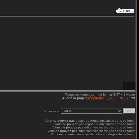
Toutes les heures sont au format GMT + 1 Heure
Aller à la page
Précédente
1
,
2
,
3
...
97
,
98
,
99
Sauter vers:
Vous
ne pouvez pas
poster de nouveaux sujets dans ce forum
Vous
ne pouvez pas
répondre aux sujets dans ce forum
Vous
ne pouvez pas
éditer vos messages dans ce forum
Vous
ne pouvez pas
supprimer vos messages dans ce forum
Vous
ne pouvez pas
voter dans les sondages de ce forum