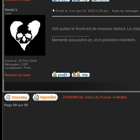
Hardo'z
Posté le: Lun Jan 16, 2023 4:33 pm
Sujet du message:
Lord
Ouh putain le forum est de nouveau debout. La claq
_________________
Memento quia pulvis es, et in pulverem reverteris.
Inscrit le: 20 Fév 2006
Messages: 1367
Localisation: Paris
Revenir en haut
ZONEMETAL Index du Forum
->
BlaBla
Page
99
sur
99