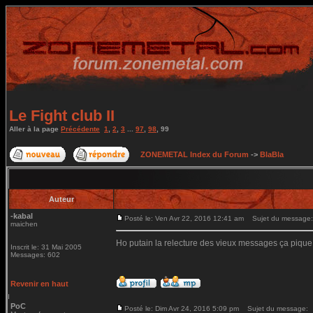
Le Fight club II
Aller à la page
Précédente
1
,
2
,
3
...
97
,
98
,
99
ZONEMETAL Index du Forum
->
BlaBla
Auteur
-kabal
Posté le: Ven Avr 22, 2016 12:41 am
Sujet du message:
maichen
Ho putain la relecture des vieux messages ça pique
Inscrit le: 31 Mai 2005
Messages: 602
Revenir en haut
PoC
Posté le: Dim Avr 24, 2016 5:09 pm
Sujet du message: