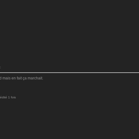
:
 mais en fait ça marchait.
dité 1 fois