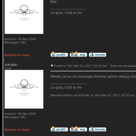
Bite
_________________
Le gras, c'est la vie
Inscrit le: 26 Mar 2006
Messages: 691
Revenir en haut
ArKaNe-
Posté le: Ven Mar 24, 2017 10:20 am
Sujet du message
Lord
Merde j'ai eu un message d'erreur, genre debug mod
_________________
Le gras, c'est la vie
Dernière édition par ArKaNe- le Ven Mar 24, 2017 10:22 am; é
Inscrit le: 26 Mar 2006
Messages: 691
Revenir en haut