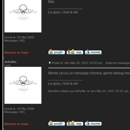
Bite
_________________
Le gras, c'est la vie
Inscrit le: 26 Mar 2006
Messages: 691
Revenir en haut
ArKaNe-
Posté le: Ven Mar 24, 2017 10:20 am
Sujet du message
Lord
Merde j'ai eu un message d'erreur, genre debug mod
_________________
Le gras, c'est la vie
Dernière édition par ArKaNe- le Ven Mar 24, 2017 10:22 am; é
Inscrit le: 26 Mar 2006
Messages: 691
Revenir en haut