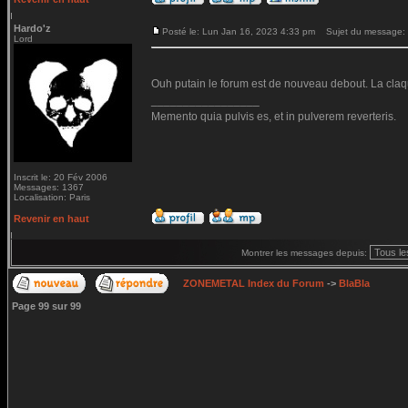
Hardo'z
Posté le: Lun Jan 16, 2023 4:33 pm
Sujet du message:
Lord
Ouh putain le forum est de nouveau debout. La claq
_________________
Memento quia pulvis es, et in pulverem reverteris.
Inscrit le: 20 Fév 2006
Messages: 1367
Localisation: Paris
Revenir en haut
Montrer les messages depuis:
ZONEMETAL Index du Forum
->
BlaBla
Page
99
sur
99