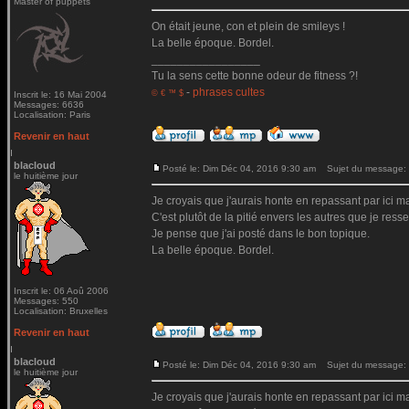
Master of puppets
On était jeune, con et plein de smileys !
La belle époque. Bordel.
_________________
Tu la sens cette bonne odeur de fitness ?!
-
phrases cultes
© € ™ $
Inscrit le: 16 Mai 2004
Messages: 6636
Localisation: Paris
Revenir en haut
blacloud
Posté le: Dim Déc 04, 2016 9:30 am
Sujet du message:
le huitième jour
Je croyais que j'aurais honte en repassant par ici mai
C'est plutôt de la pitié envers les autres que je ressen
Je pense que j'ai posté dans le bon topique.
La belle époque. Bordel.
Inscrit le: 06 Aoû 2006
Messages: 550
Localisation: Bruxelles
Revenir en haut
blacloud
Posté le: Dim Déc 04, 2016 9:30 am
Sujet du message:
le huitième jour
Je croyais que j'aurais honte en repassant par ici mai