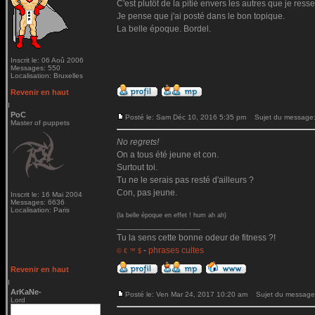
C'est plutôt de la pitié envers les autres que je ressen
Je pense que j'ai posté dans le bon topique.
La belle époque. Bordel.
Inscrit le: 06 Aoû 2006
Messages: 550
Localisation: Bruxelles
Revenir en haut
PoC
Posté le: Sam Déc 10, 2016 5:35 pm
Sujet du message
Master of puppets
No regrets!
On a tous été jeune et con.
Surtout toi.
Tu ne le serais pas resté d'ailleurs ?
Con, pas jeune.
Inscrit le: 16 Mai 2004
Messages: 6636
Localisation: Paris
(la belle époque en effet ! hum ah ah)
_________________
Tu la sens cette bonne odeur de fitness ?!
-
phrases cultes
© € ™ $
Revenir en haut
ArKaNe-
Posté le: Ven Mar 24, 2017 10:20 am
Sujet du message
Lord