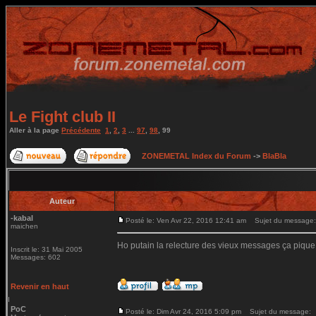
Le Fight club II
Aller à la page
Précédente
1
,
2
,
3
...
97
,
98
,
99
ZONEMETAL Index du Forum
->
BlaBla
Auteur
-kabal
Posté le: Ven Avr 22, 2016 12:41 am
Sujet du message:
maichen
Ho putain la relecture des vieux messages ça pique
Inscrit le: 31 Mai 2005
Messages: 602
Revenir en haut
PoC
Posté le: Dim Avr 24, 2016 5:09 pm
Sujet du message: