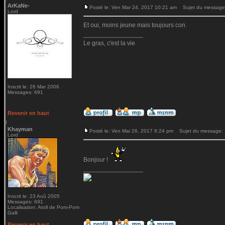
ArKaNe-
Posté le: Ven Mar 24, 2017 10:21 am
Sujet du message
Lord
Et oui, moins jeune mais toujours con.
_________________
Le gras, c'est la vie
Inscrit le: 26 Mar 2006
Messages: 691
Revenir en haut
Khayman
Posté le: Ven Mai 26, 2017 8:24 pm
Sujet du message:
Lord
Bonjour !
_________________
Inscrit le: 23 Aoû 2005
Messages: 691
Localisation: Atoll de Pom-Pom
Galli
Revenir en haut