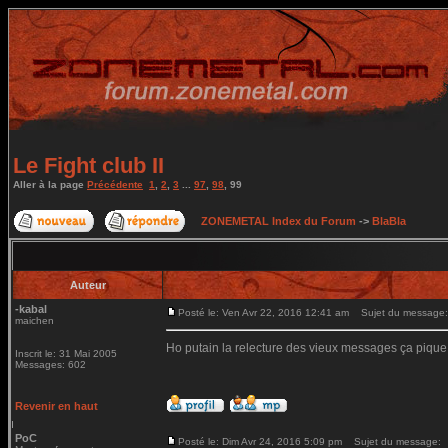
Le Fight club II
Aller à la page
Précédente
1
,
2
,
3
...
97
,
98
,
99
ZONEMETAL Index du Forum
->
BlaBla
Auteur
-kabal
Posté le: Ven Avr 22, 2016 12:41 am
Sujet du message:
maichen
Ho putain la relecture des vieux messages ça pique
Inscrit le: 31 Mai 2005
Messages: 602
Revenir en haut
PoC
Posté le: Dim Avr 24, 2016 5:09 pm
Sujet du message: