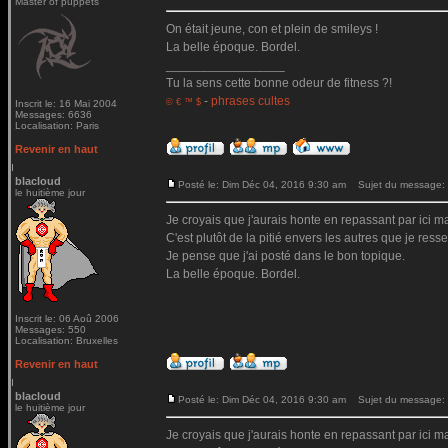
Master of puppets
On était jeune, con et plein de smileys !
La belle époque. Bordel.
_________________
Tu la sens cette bonne odeur de fitness ?!
-
phrases cultes
© € ™ $
Inscrit le: 16 Mai 2004
Messages: 6636
Localisation: Paris
Revenir en haut
blacloud
Posté le: Dim Déc 04, 2016 9:30 am
Sujet du message:
le huitième jour
Je croyais que j'aurais honte en repassant par ici mai
C'est plutôt de la pitié envers les autres que je ressen
Je pense que j'ai posté dans le bon topique.
La belle époque. Bordel.
Inscrit le: 06 Aoû 2006
Messages: 550
Localisation: Bruxelles
Revenir en haut
blacloud
Posté le: Dim Déc 04, 2016 9:30 am
Sujet du message:
le huitième jour
Je croyais que j'aurais honte en repassant par ici mai