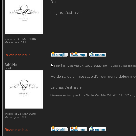
Bite
_________________
Le gras, c'est la vie
Inscrit le: 26 Mar 2006
Messages: 691
Revenir en haut
ArKaNe-
Posté le: Ven Mar 24, 2017 10:20 am
Sujet du message
Lord
Merde j'ai eu un message d'erreur, genre debug mod
_________________
Le gras, c'est la vie
Dernière édition par ArKaNe- le Ven Mar 24, 2017 10:22 am; é
Inscrit le: 26 Mar 2006
Messages: 691
Revenir en haut