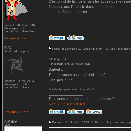
C'est plutôt de la pitié envers les autres que je ressen
Je pense que j'ai posté dans le bon topique.
La belle époque. Bordel.
Inscrit le: 06 Aoû 2006
Messages: 550
Localisation: Bruxelles
Revenir en haut
PoC
Posté le: Sam Déc 10, 2016 5:35 pm
Sujet du message
Master of puppets
No regrets!
On a tous été jeune et con.
Surtout toi.
Tu ne le serais pas resté d'ailleurs ?
Con, pas jeune.
Inscrit le: 16 Mai 2004
Messages: 6636
Localisation: Paris
(la belle époque en effet ! hum ah ah)
_________________
Tu la sens cette bonne odeur de fitness ?!
-
phrases cultes
© € ™ $
Revenir en haut
ArKaNe-
Posté le: Ven Mar 24, 2017 10:20 am
Sujet du message
Lord