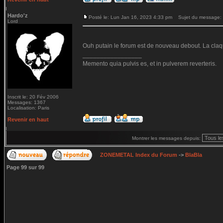
Hardo'z
Posté le: Lun Jan 16, 2023 4:33 pm
Sujet du message:
Lord
Ouh putain le forum est de nouveau debout. La claq
_________________
Memento quia pulvis es, et in pulverem reverteris.
Inscrit le: 20 Fév 2006
Messages: 1367
Localisation: Paris
Revenir en haut
Montrer les messages depuis:
ZONEMETAL Index du Forum
->
BlaBla
Page
99
sur
99