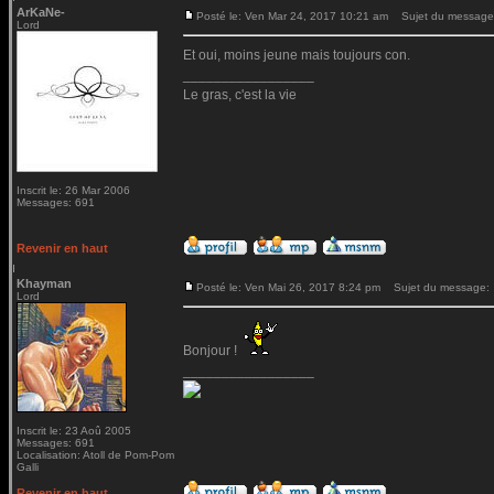
ArKaNe-
Posté le: Ven Mar 24, 2017 10:21 am
Sujet du message
Lord
Et oui, moins jeune mais toujours con.
_________________
Le gras, c'est la vie
Inscrit le: 26 Mar 2006
Messages: 691
Revenir en haut
Khayman
Posté le: Ven Mai 26, 2017 8:24 pm
Sujet du message:
Lord
Bonjour !
_________________
Inscrit le: 23 Aoû 2005
Messages: 691
Localisation: Atoll de Pom-Pom
Galli
Revenir en haut