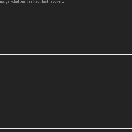
s, ça volait pas très haut, faut l'avouer...
:
: