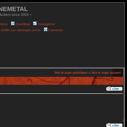
NEMETAL
fuckers since 2004 +
mbres
ZoneMetal
S'enregistrer
 vérifier ses messages privés
Connexion
Voir le sujet précédent
::
Voir le sujet suivant