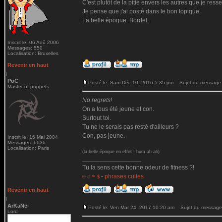
C'est plutôt de la pitié envers les autres que je ressen
Je pense que j'ai posté dans le bon topique.
La belle époque. Bordel.
Inscrit le: 06 Aoû 2006
Messages: 550
Localisation: Bruxelles
Revenir en haut
PoC
Posté le: Sam Déc 10, 2016 5:35 pm
Sujet du message
Master of puppets
No regrets!
On a tous été jeune et con.
Surtout toi.
Tu ne le serais pas resté d'ailleurs ?
Con, pas jeune.
Inscrit le: 16 Mai 2004
Messages: 6636
Localisation: Paris
(la belle époque en effet ! hum ah ah)
_________________
Tu la sens cette bonne odeur de fitness ?!
-
phrases cultes
© € ™ $
Revenir en haut
ArKaNe-
Posté le: Ven Mar 24, 2017 10:20 am
Sujet du message
Lord