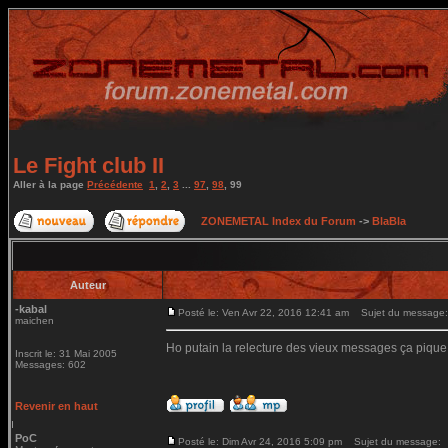
Le Fight club II
Aller à la page
Précédente
1
,
2
,
3
...
97
,
98
,
99
ZONEMETAL Index du Forum
->
BlaBla
Auteur
-kabal
Posté le: Ven Avr 22, 2016 12:41 am
Sujet du message:
maichen
Ho putain la relecture des vieux messages ça pique
Inscrit le: 31 Mai 2005
Messages: 602
Revenir en haut
PoC
Posté le: Dim Avr 24, 2016 5:09 pm
Sujet du message: