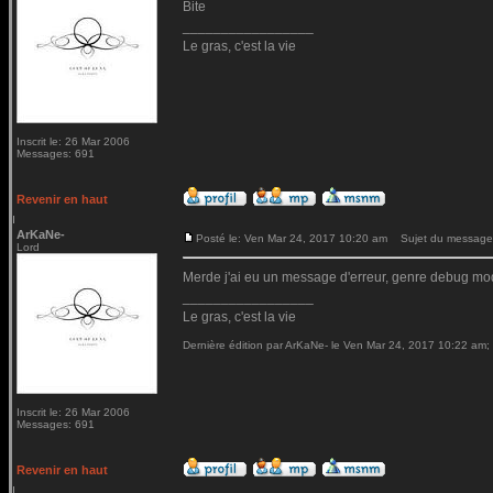
Bite
_________________
Le gras, c'est la vie
Inscrit le: 26 Mar 2006
Messages: 691
Revenir en haut
ArKaNe-
Posté le: Ven Mar 24, 2017 10:20 am
Sujet du message
Lord
Merde j'ai eu un message d'erreur, genre debug mod
_________________
Le gras, c'est la vie
Dernière édition par ArKaNe- le Ven Mar 24, 2017 10:22 am; é
Inscrit le: 26 Mar 2006
Messages: 691
Revenir en haut