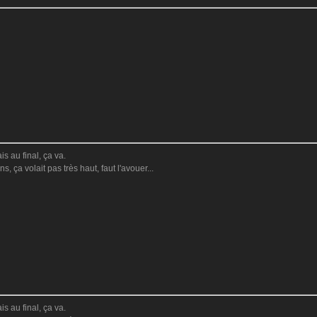
s au final, ça va.
s, ça volait pas très haut, faut l'avouer...
s au final, ça va.