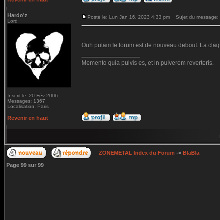
Hardo'z
Posté le: Lun Jan 16, 2023 4:33 pm
Sujet du message:
Lord
Ouh putain le forum est de nouveau debout. La claq
_________________
Memento quia pulvis es, et in pulverem reverteris.
Inscrit le: 20 Fév 2006
Messages: 1367
Localisation: Paris
Revenir en haut
ZONEMETAL Index du Forum
->
BlaBla
Page
99
sur
99