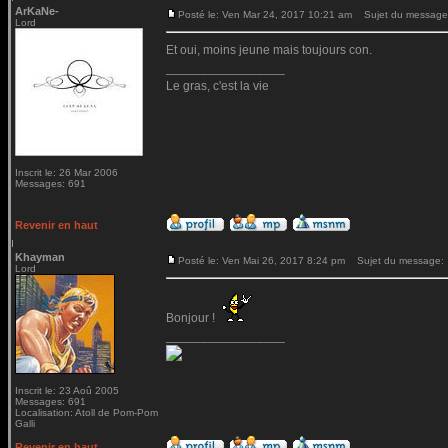
ArKaNe-
Posté le: Ven Mar 24, 2017 10:21 am
Sujet du message
Lord
Et oui, moins jeune mais toujours con.
_________________
Le gras, c'est la vie
Inscrit le: 26 Mar 2006
Messages: 691
Revenir en haut
Khayman
Posté le: Ven Mai 26, 2017 8:24 pm
Sujet du message:
Lord
Bonjour !
_________________
Inscrit le: 23 Aoû 2005
Messages: 691
Localisation: Atoll de Pom-Pom
Galli
Revenir en haut