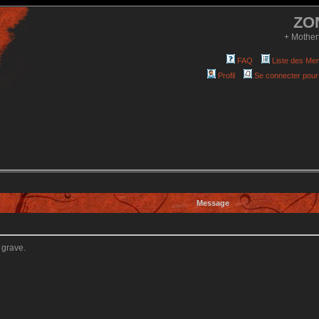
ZO
+ Mother
FAQ
Liste des Me
Profil
Se connecter pour
Message
 grave.