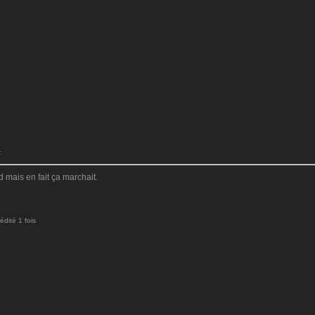
:
 mais en fait ça marchait.
dité 1 fois