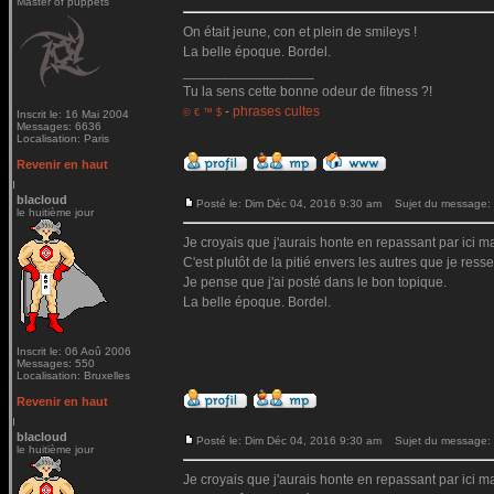
Master of puppets
On était jeune, con et plein de smileys !
La belle époque. Bordel.
_________________
Tu la sens cette bonne odeur de fitness ?!
-
phrases cultes
© € ™ $
Inscrit le: 16 Mai 2004
Messages: 6636
Localisation: Paris
Revenir en haut
blacloud
Posté le: Dim Déc 04, 2016 9:30 am
Sujet du message:
le huitième jour
Je croyais que j'aurais honte en repassant par ici mai
C'est plutôt de la pitié envers les autres que je ressen
Je pense que j'ai posté dans le bon topique.
La belle époque. Bordel.
Inscrit le: 06 Aoû 2006
Messages: 550
Localisation: Bruxelles
Revenir en haut
blacloud
Posté le: Dim Déc 04, 2016 9:30 am
Sujet du message:
le huitième jour
Je croyais que j'aurais honte en repassant par ici mai