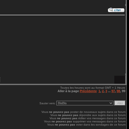
Toutes les heures sont au format GMT + 1 Heure
Aller à la page
Précédente
1
,
2
,
3
...
97
,
98
,
99
Sauter vers:
Vous
ne pouvez pas
poster de nouveaux sujets dans ce forum
Vous
ne pouvez pas
répondre aux sujets dans ce forum
Vous
ne pouvez pas
éditer vos messages dans ce forum
Vous
ne pouvez pas
supprimer vos messages dans ce forum
Vous
ne pouvez pas
voter dans les sondages de ce forum