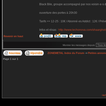
Black Bile, groupe accompagné par nos voisin·e·s de
ouverture des portes à 20h30
Tarifs >> 12-25 : 10€ / Abonné·es Addict : 12€ / Prév
Infos et résas :
http://www.lechonova.com/shaarghot-
Revenir en haut
Montrer les messages depuis:
ZONEMETAL Index du Forum
->
Petites annonc
Page
1
sur
1