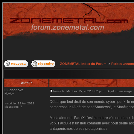
ZONEMETAL Index du Forum
->
Petites annonc
Auteur
L'Echonova
Posté le: Mar Fév 15, 2022 6:02 pm
Sujet du message:
Newby
Débarqué tout droit de son monde cyber–punk, le mo
Inscrit le: 12 Avr 2012
Messages: 7
compresseur ! Aidé de ses “Shadows”, le Shaârghot c
Musicalement, FauxX c'est la nature véloce d’une dua
voix. FauxX est un lieu commun avec pour seule aspi
antagonismes de ses protagonistes.