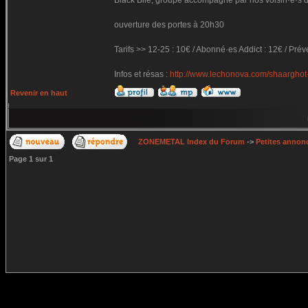
Black Bile, groupe accompagné par nos voisin·e·s de
ouverture des portes à 20h30
Tarifs >> 12-25 : 10€ / Abonné·es Addict : 12€ / Prév
Infos et résas :
http://www.lechonova.com/shaarghot-
Revenir en haut
ZONEMETAL Index du Forum
->
Petites annonc
Page
1
sur
1