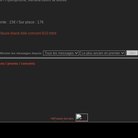
 l’Hydrophone, viendra ouvrir la soirée.
ente : 15€ / Sur place : 17€
fauxx-black-bile-concert-910.html
Montrer les messages depuis:
es / promo / concerts