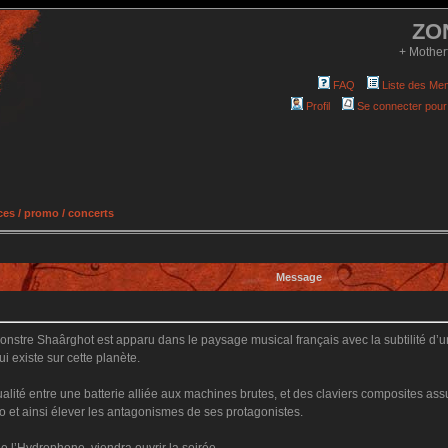
ZO
+ Mother
FAQ
Liste des Me
Profil
Se connecter pour
es / promo / concerts
Message
nstre Shaârghot est apparu dans le paysage musical français avec la subtilité d’
i existe sur cette planète.
alité entre une batterie alliée aux machines brutes, et des claviers composites ass
o et ainsi élever les antagonismes de ses protagonistes.