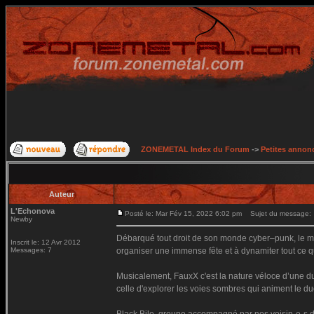
ZONEMETAL Index du Forum
->
Petites annonc
Auteur
L'Echonova
Posté le: Mar Fév 15, 2022 6:02 pm
Sujet du message:
Newby
Débarqué tout droit de son monde cyber–punk, le mo
Inscrit le: 12 Avr 2012
Messages: 7
organiser une immense fête et à dynamiter tout ce qu
Musicalement, FauxX c'est la nature véloce d’une du
celle d'explorer les voies sombres qui animent le du