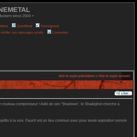
NEMETAL
fuckers since 2004 +
mbres
ZoneMetal
S'enregistrer
 vérifier ses messages privés
Connexion
Voir le sujet précédent
::
Voir le sujet suivant
un rouleau compresseur ! Aidé de ses “Shadows”, le Shaârghot cherche à
ujettis à la voix. FauxX est un lieu commun avec pour seule aspiration sonore