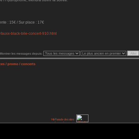
 l’Hydrophone, viendra ouvrir la soirée.
ente : 15€ / Sur place : 17€
fauxx-black-bile-concert-910.html
Montrer les messages depuis:
es / promo / concerts