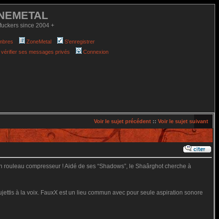
NEMETAL
fuckers since 2004 +
mbres
ZoneMetal
S'enregistrer
 vérifier ses messages privés
Connexion
Voir le sujet précédent
::
Voir le sujet suivant
un rouleau compresseur ! Aidé de ses “Shadows”, le Shaârghot cherche à
ujettis à la voix. FauxX est un lieu commun avec pour seule aspiration sonore