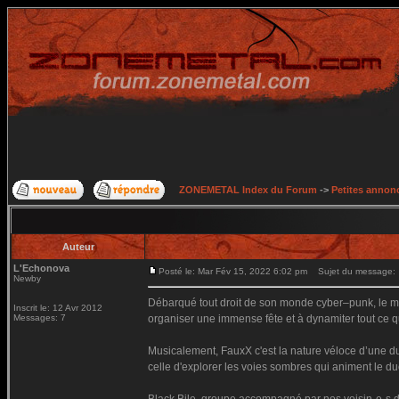
ZONEMETAL Index du Forum
->
Petites annonc
Auteur
L'Echonova
Posté le: Mar Fév 15, 2022 6:02 pm
Sujet du message:
Newby
Débarqué tout droit de son monde cyber–punk, le mo
Inscrit le: 12 Avr 2012
Messages: 7
organiser une immense fête et à dynamiter tout ce qu
Musicalement, FauxX c'est la nature véloce d’une du
celle d'explorer les voies sombres qui animent le du