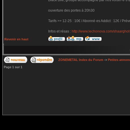
Black Bile, groupe accompagné par nos voisin·e·s de
ouverture des portes à 20h30
Tarifs >> 12-25 : 10€ / Abonné·es Addict : 12€ / Prév
Infos et résas :
http://www.lechonova.com/shaarghot-
Revenir en haut
ZONEMETAL Index du Forum
->
Petites annonc
Page
1
sur
1