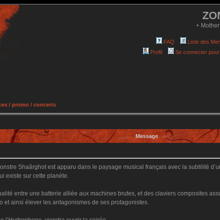
ZO
+ Mother
FAQ
Liste des Me
Profil
Se connecter pour
es / promo / concerts
Message
nstre Shaârghot est apparu dans le paysage musical français avec la subtilité d’
i existe sur cette planète.
alité entre une batterie alliée aux machines brutes, et des claviers composites ass
o et ainsi élever les antagonismes de ses protagonistes.