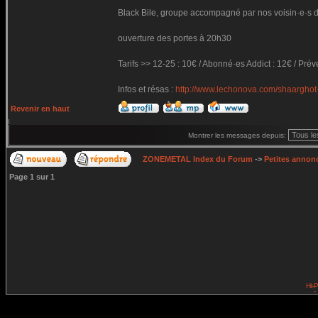
Black Bile, groupe accompagné par nos voisin·e·s de
ouverture des portes à 20h30
Tarifs >> 12-25 : 10€ / Abonné·es Addict : 12€ / Prév
Infos et résas :
http://www.lechonova.com/shaarghot-
Revenir en haut
Montrer les messages depuis:
ZONEMETAL Index du Forum
->
Petites annonc
Page
1
sur
1