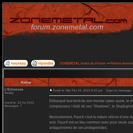
ZONEMETAL Index du Forum
->
Petites annonc
Auteur
L'Echonova
Posté le: Mar Fév 15, 2022 6:02 pm
Sujet du message:
Newby
Débarqué tout droit de son monde cyber–punk, le mo
Inscrit le: 12 Avr 2012
Messages: 7
compresseur ! Aidé de ses “Shadows”, le Shaârghot c
Musicalement, FauxX c'est la nature véloce d’une dua
voix. FauxX est un lieu commun avec pour seule aspi
antagonismes de ses protagonistes.