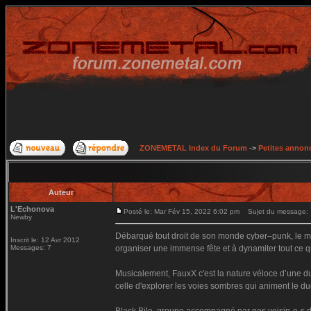
ZONEMETAL Index du Forum
->
Petites annonc
Auteur
L'Echonova
Posté le: Mar Fév 15, 2022 6:02 pm
Sujet du message:
Newby
Débarqué tout droit de son monde cyber–punk, le mo
Inscrit le: 12 Avr 2012
Messages: 7
organiser une immense fête et à dynamiter tout ce qu
Musicalement, FauxX c'est la nature véloce d’une du
celle d'explorer les voies sombres qui animent le du