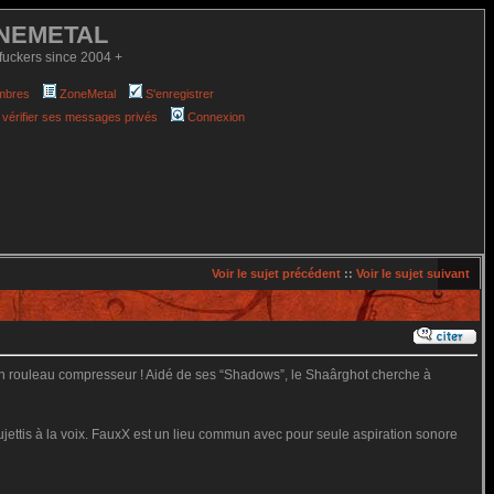
NEMETAL
fuckers since 2004 +
mbres
ZoneMetal
S'enregistrer
 vérifier ses messages privés
Connexion
Voir le sujet précédent
::
Voir le sujet suivant
un rouleau compresseur ! Aidé de ses “Shadows”, le Shaârghot cherche à
ujettis à la voix. FauxX est un lieu commun avec pour seule aspiration sonore