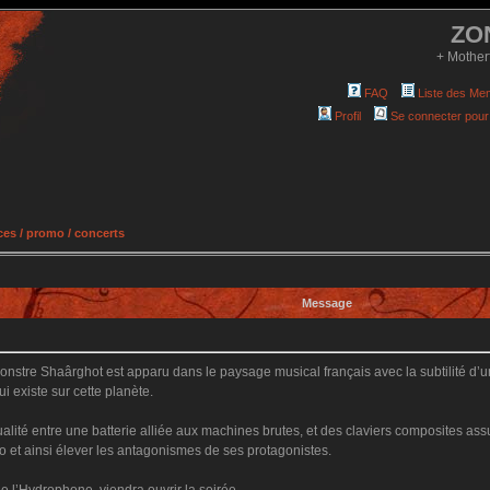
ZO
+ Mother
FAQ
Liste des Me
Profil
Se connecter pour
es / promo / concerts
Message
nstre Shaârghot est apparu dans le paysage musical français avec la subtilité d’
i existe sur cette planète.
alité entre une batterie alliée aux machines brutes, et des claviers composites ass
o et ainsi élever les antagonismes de ses protagonistes.