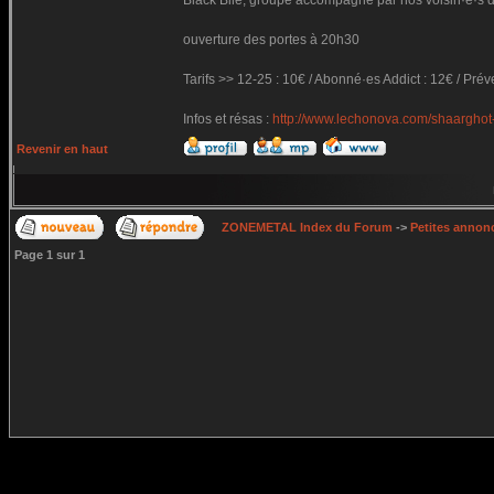
Black Bile, groupe accompagné par nos voisin·e·s de
ouverture des portes à 20h30
Tarifs >> 12-25 : 10€ / Abonné·es Addict : 12€ / Prév
Infos et résas :
http://www.lechonova.com/shaarghot-
Revenir en haut
ZONEMETAL Index du Forum
->
Petites annonc
Page
1
sur
1