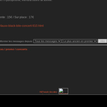
 l’Hydrophone, viendra ouvrir la soirée.
ente : 15€ / Sur place : 17€
fauxx-black-bile-concert-910.html
Montrer les messages depuis:
es / promo / concerts