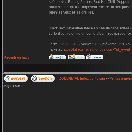
scènes des Rolling Stones, Red Hot Chilli Peppers
nouvelle fois qu’ils s’imposent encore un peu plus
plein les yeux et les oreilles.
Black Box Revelation lance en beauté cette soirée r
sortent cet automne un 5ème album très garage-rock
Tarifs : 12-25 : 10€ / Addict : 20€ / prévente : 23€ / s
Tickets :
https://billetterie.lechonova.com/?id_event
Revenir en haut
ZONEMETAL Index du Forum
->
Petites annonc
Page
1
sur
1