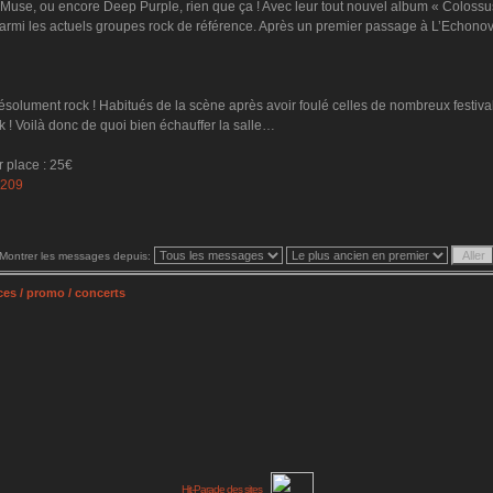
, Muse, ou encore Deep Purple, rien que ça ! Avec leur tout nouvel album « Colos
 parmi les actuels groupes rock de référence. Après un premier passage à L’Echono
ésolument rock ! Habitués de la scène après avoir foulé celles de nombreux festiva
 ! Voilà donc de quoi bien échauffer la salle…
ur place : 25€
=209
Montrer les messages depuis:
es / promo / concerts