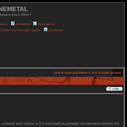
NEMETAL
fuckers since 2004 +
mbres
ZoneMetal
S'enregistrer
 vérifier ses messages privés
Connexion
Voir le sujet précédent
::
Voir le sujet suivant
, costumé avec classe, a (s’il vous plait) pu partager ces dernières années les