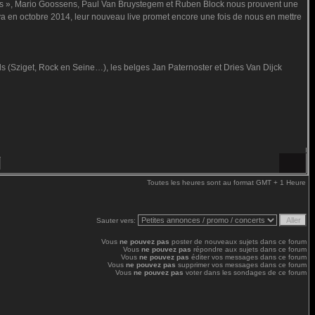
sus », Mario Goossens, Paul Van Bruystegem et Ruben Block nous prouvent une
va en octobre 2014, leur nouveau live promet encore une fois de nous en mettre
ls (Sziget, Rock en Seine…), les belges Jan Paternoster et Dries Van Dijck
Toutes les heures sont au format GMT + 1 Heure
Sauter vers:
Vous
ne pouvez pas
poster de nouveaux sujets dans ce forum
Vous
ne pouvez pas
répondre aux sujets dans ce forum
Vous
ne pouvez pas
éditer vos messages dans ce forum
Vous
ne pouvez pas
supprimer vos messages dans ce forum
Vous
ne pouvez pas
voter dans les sondages de ce forum