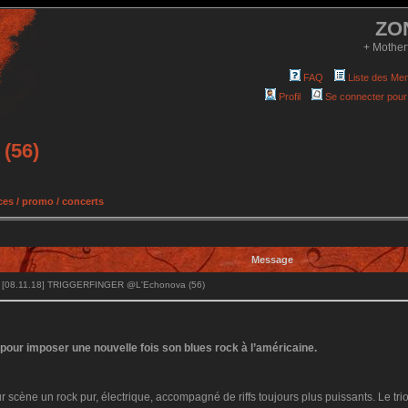
ZO
+ Mother
FAQ
Liste des Me
Profil
Se connecter pour
(56)
es / promo / concerts
Message
 [08.11.18] TRIGGERFINGER @L'Echonova (56)
r pour imposer une nouvelle fois son blues rock à l’américaine.
r scène un rock pur, électrique, accompagné de riffs toujours plus puissants. Le trio