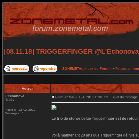
[08.11.18] TRIGGERFINGER @L'Echonova 
ZONEMETAL Index du Forum
->
Petites annonc
Auteur
L'Echonova
Posté le: Mar Juil 24, 2018 11:01 am
Sujet du message:
Newby
Inscrit le: 12 Avr 2012
Messages: 7
Le trio de stoner belge Triggerfinger est de retou
Voilà maintenant 20 ans que Triggerfinger délivre su