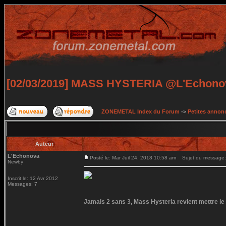
[02/03/2019] MASS HYSTERIA @L'Echonov
ZONEMETAL Index du Forum
->
Petites annonc
Auteur
L'Echonova
Posté le: Mar Juil 24, 2018 10:58 am
Sujet du message:
Newby
Inscrit le: 12 Avr 2012
Messages: 7
Jamais 2 sans 3, Mass Hysteria revient mettre l