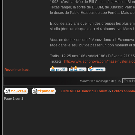
1993 : c’est l’arrivée de Bill Clinton à la Maison Bl
Texas ranger, la sortie de DOOM, de Jurassic Park 
le décès de Pablo Escobar, de Léo Ferré… Mais c’e
Et oui déjà 25 ans que l’un des groupes les plus e
studio (dont un disque d’or) et 4 albums live, Mass 
Vous en doutez encore ? Venez donc à L’Echonova le
rage dans le seul but de passer un bon moment et de
Tarifs : 12-25 ans 10€ / Addict 18€ / Prévente 21€ / 
Tickets :
http://www.lechonova.com/mass-hysteria-c
Revenir en haut
Montrer les messages depuis:
ZONEMETAL Index du Forum
->
Petites annonc
Page
1
sur
1