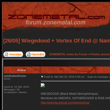
[26/05] Wiegedood + Vortex Of End @ Nan
ZONEMETAL Index du Forum
->
Petites annonc
Auteur
syndicateofnoise
Posté le: Mer Mai 23, 2018 6:08 pm
Sujet du message: [
Junky
Inscrit le: 22 Déc 2010
Messages: 60
Localisation: Nantes
WIEGEDOOD (Black Metal Atmosphérique)
Membres de AMENRA, OATHBREAKER & RISE AN
http://www.facebook.com/wiegedood