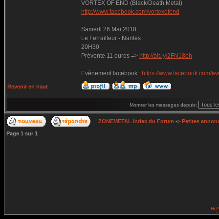
VORTEX OF END (Black/Death Metal)
http://www.facebook.com/vortexofend
Samedi 26 Mai 2018
Le Ferrailleur - Nantes
20H30
Prévente 11 euros =>
http://bit.ly/2FN18oh
Evènement facebook :
https://www.facebook.com/e
Revenir en haut
Montrer les messages depuis:
ZONEMETAL Index du Forum
->
Petites annonc
Page
1
sur
1