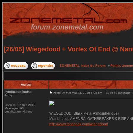
[26/05] Wiegedood + Vortex Of End @ Nan
ZONEMETAL Index du Forum
->
Petites annonc
Auteur
syndicateofnoise
Posté le: Mer Mai 23, 2018 6:08 pm
Sujet du message: [
Junky
Inscrit le: 22 Déc 2010
Messages: 60
Localisation: Nantes
WIEGEDOOD (Black Metal Atmosphérique)
Membres de AMENRA, OATHBREAKER & RISE AN
http://www.facebook.com/wiegedood