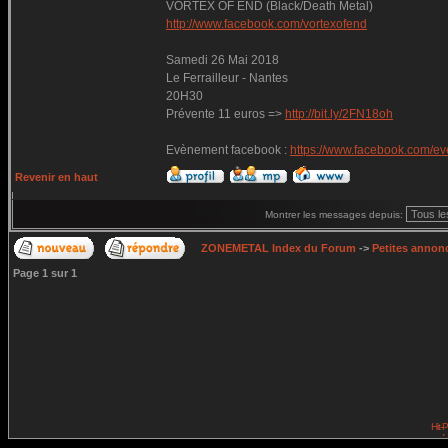
VORTEX OF END (Black/Death Metal)
http://www.facebook.com/vortexofend
Samedi 26 Mai 2018
Le Ferrailleur - Nantes
20H30
Prévente 11 euros =>
http://bit.ly/2FN18oh
Evènement facebook :
https://www.facebook.com/e
Revenir en haut
Montrer les messages depuis:
ZONEMETAL Index du Forum
->
Petites annonc
Page
1
sur
1