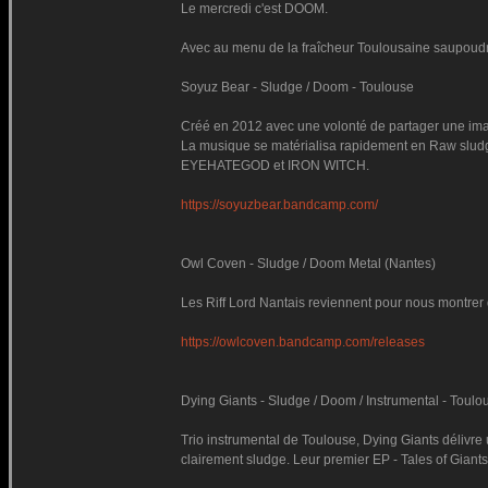
Le mercredi c'est DOOM.
Avec au menu de la fraîcheur Toulousaine saupoudré
Soyuz Bear - Sludge / Doom - Toulouse
Créé en 2012 avec une volonté de partager une ima
La musique se matérialisa rapidement en Raw sludge e
EYEHATEGOD et IRON WITCH.
https://soyuzbear.bandcamp.com/
Owl Coven - Sludge / Doom Metal (Nantes)
Les Riff Lord Nantais reviennent pour nous montrer q
https://owlcoven.bandcamp.com/releases
Dying Giants - Sludge / Doom / Instrumental - Toulo
Trio instrumental de Toulouse, Dying Giants délivre u
clairement sludge. Leur premier EP - Tales of Giants