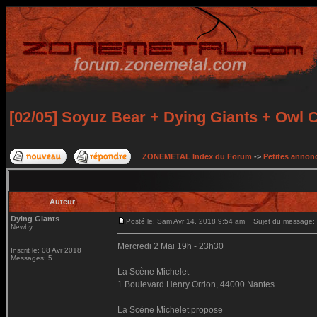
[02/05] Soyuz Bear + Dying Giants + Owl
ZONEMETAL Index du Forum
->
Petites annonc
Auteur
Dying Giants
Posté le: Sam Avr 14, 2018 9:54 am
Sujet du message: [
Newby
Mercredi 2 Mai 19h - 23h30
Inscrit le: 08 Avr 2018
Messages: 5
La Scène Michelet
1 Boulevard Henry Orrion, 44000 Nantes
La Scène Michelet propose