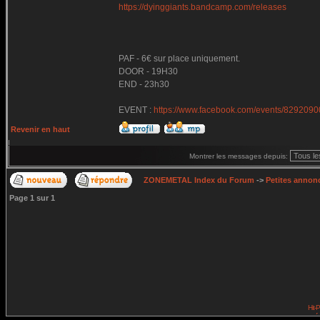
https://dyinggiants.bandcamp.com/releases
PAF - 6€ sur place uniquement.
DOOR - 19H30
END - 23h30
EVENT :
https://www.facebook.com/events/829209
Revenir en haut
Montrer les messages depuis:
ZONEMETAL Index du Forum
->
Petites annonc
Page
1
sur
1