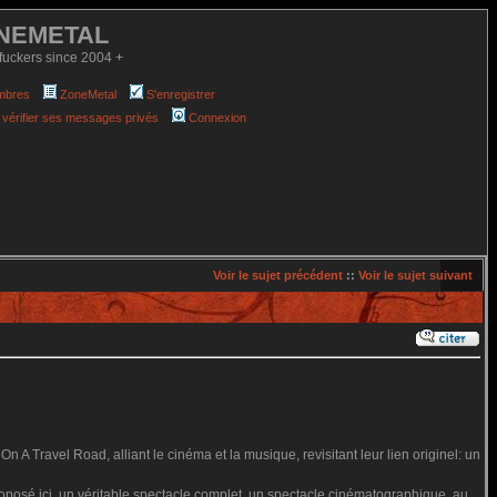
NEMETAL
fuckers since 2004 +
mbres
ZoneMetal
S'enregistrer
 vérifier ses messages privés
Connexion
Voir le sujet précédent
::
Voir le sujet suivant
A Travel Road, alliant le cinéma et la musique, revisitant leur lien originel: un
proposé ici, un véritable spectacle complet, un spectacle cinématographique, au