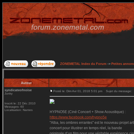
ZONEMETAL Index du Forum
->
Petites annonc
Auteur
syndicateofnoise
Posté le: Dim Avr 01, 2018 5:01 pm
Sujet du message:
Junky
Inscrit le: 22 Déc 2010
Messages: 60
Localisation: Nantes
HYPNO5E (Ciné Concert + Show Acoustique) :
https://www.facebook.com/hypno5e
"Alba, les ombres errantes" est le nouveau projet ar
concert pour illustrer en temps réel, la bande
originale d’un film pour une véritable expérience ci