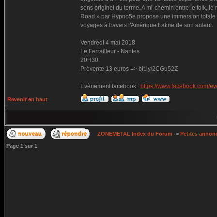
sens originel du terme. A mi-chemin entre le folk, l
Road » par Hypno5e propose une immersion totale da
voyages à travers l'Amérique Latine de son auteur.
Vendredi 4 mai 2018
Le Ferrailleur - Nantes
20H30
Prévente 13 euros => bit.ly/2CGu52Z
Evènement facebook :
https://www.facebook.com/e
Revenir en haut
ZONEMETAL Index du Forum
->
Petites annonc
Page
1
sur
1