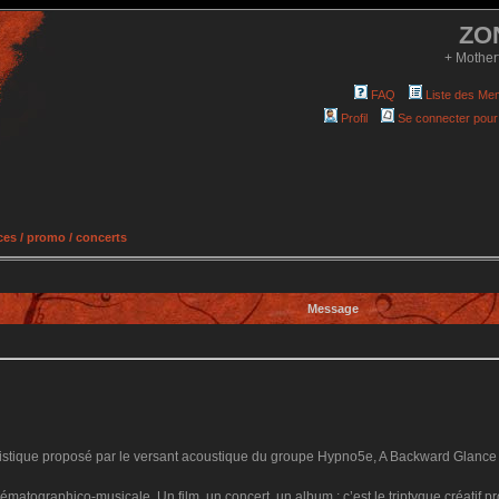
ZO
+ Mother
FAQ
Liste des Me
Profil
Se connecter pour
es / promo / concerts
Message
tistique proposé par le versant acoustique du groupe Hypno5e, A Backward Glance On 
nématographico-musicale. Un film, un concert, un album : c’est le triptyque créatif 