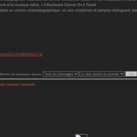
e rock et la musique latine, « A Backward Glance On A Travel
ns un univers cinématographique, où voix cristallines et samples dialoguent, da
vents/2031578430450178/
Montrer les messages depuis:
es / promo / concerts