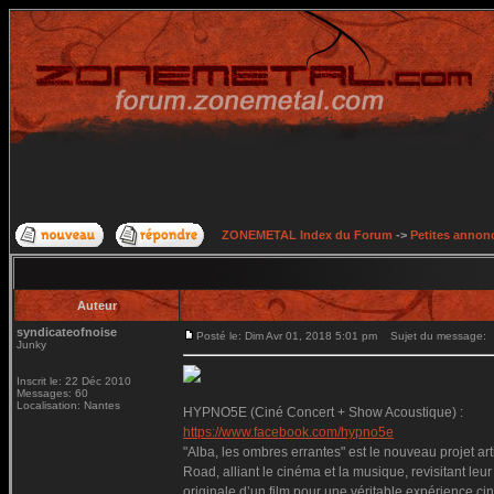
ZONEMETAL Index du Forum
->
Petites annonc
Auteur
syndicateofnoise
Posté le: Dim Avr 01, 2018 5:01 pm
Sujet du message:
Junky
Inscrit le: 22 Déc 2010
Messages: 60
Localisation: Nantes
HYPNO5E (Ciné Concert + Show Acoustique) :
https://www.facebook.com/hypno5e
"Alba, les ombres errantes" est le nouveau projet 
Road, alliant le cinéma et la musique, revisitant leur
originale d’un film pour une véritable expérience cin