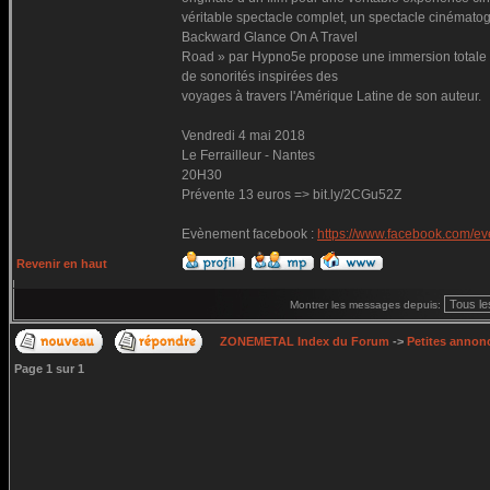
véritable spectacle complet, un spectacle cinématogra
Backward Glance On A Travel
Road » par Hypno5e propose une immersion totale d
de sonorités inspirées des
voyages à travers l'Amérique Latine de son auteur.
Vendredi 4 mai 2018
Le Ferrailleur - Nantes
20H30
Prévente 13 euros => bit.ly/2CGu52Z
Evènement facebook :
https://www.facebook.com/e
Revenir en haut
Montrer les messages depuis:
ZONEMETAL Index du Forum
->
Petites annonc
Page
1
sur
1