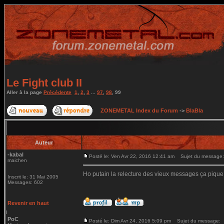
Le Fight club II
Aller à la page
Précédente
1
,
2
,
3
...
97
,
98
,
99
ZONEMETAL Index du Forum
->
BlaBla
Auteur
-kabal
Posté le: Ven Avr 22, 2016 12:41 am
Sujet du message:
maichen
Ho putain la relecture des vieux messages ça pique
Inscrit le: 31 Mai 2005
Messages: 602
Revenir en haut
PoC
Posté le: Dim Avr 24, 2016 5:09 pm
Sujet du message: