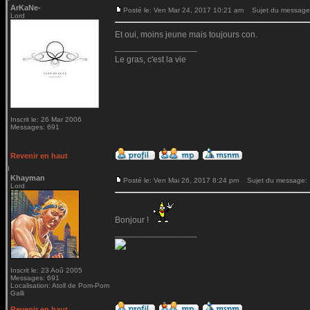
ArKaNe-
Posté le: Ven Mar 24, 2017 10:21 am
Sujet du message
Lord
Et oui, moins jeune mais toujours con.
_________________
Le gras, c'est la vie
Inscrit le: 26 Mar 2006
Messages: 691
Revenir en haut
Khayman
Posté le: Ven Mai 26, 2017 8:24 pm
Sujet du message:
Lord
Bonjour !
_________________
Inscrit le: 23 Aoû 2005
Messages: 691
Localisation: Atoll de Pom-Pom
Galli
Revenir en haut