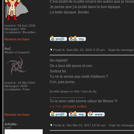
C'est plutôt de la pitié envers les autres que je ressen
Je pense que j'ai posté dans le bon topique.
La belle époque. Bordel.
Inscrit le: 06 Aoû 2006
Messages: 550
Localisation: Bruxelles
Revenir en haut
PoC
Posté le: Sam Déc 10, 2016 5:35 pm
Sujet du message
Master of puppets
No regrets!
On a tous été jeune et con.
Surtout toi.
Tu ne le serais pas resté d'ailleurs ?
Con, pas jeune.
Inscrit le: 16 Mai 2004
Messages: 6636
Localisation: Paris
(la belle époque en effet ! hum ah ah)
_________________
Tu la sens cette bonne odeur de fitness ?!
-
phrases cultes
© € ™ $
Revenir en haut
ArKaNe-
Posté le: Ven Mar 24, 2017 10:20 am
Sujet du message
Lord