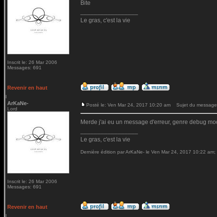
Bite
_________________
Le gras, c'est la vie
Inscrit le: 26 Mar 2006
Messages: 691
Revenir en haut
ArKaNe-
Posté le: Ven Mar 24, 2017 10:20 am
Sujet du message
Lord
Merde j'ai eu un message d'erreur, genre debug mod
_________________
Le gras, c'est la vie
Dernière édition par ArKaNe- le Ven Mar 24, 2017 10:22 am; é
Inscrit le: 26 Mar 2006
Messages: 691
Revenir en haut