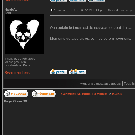
Hardo'z
Posté le: Lun Jan 16, 2023 4:33 pm
Sujet du message:
Lord
Ouh putain le forum est de nouveau debout. La claq
_________________
Memento quia pulvis es, et in pulverem reverteris.
Inscrit le: 20 Fév 2006
Messages: 1367
Localisation: Paris
Revenir en haut
Montrer les messages depuis:
ZONEMETAL Index du Forum
->
BlaBla
Page
99
sur
99