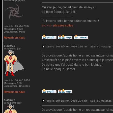
Master of puppets
On était jeune, con et plein de smileys !
La belle époque. Bordel.
_________________
Tu la sens cette bonne odeur de fitness ?!
-
phrases cultes
© € ™ $
Inscrit le: 16 Mai 2004
Messages: 6636
Localisation: Paris
Revenir en haut
blacloud
Posté le: Dim Déc 04, 2016 9:30 am
Sujet du message:
le huitième jour
Je croyais que j'aurais honte en repassant par ici mai
C'est plutôt de la pitié envers les autres que je ressen
Je pense que j'ai posté dans le bon topique.
La belle époque. Bordel.
Inscrit le: 06 Aoû 2006
Messages: 550
Localisation: Bruxelles
Revenir en haut
blacloud
Posté le: Dim Déc 04, 2016 9:30 am
Sujet du message:
le huitième jour
Je croyais que j'aurais honte en repassant par ici mai