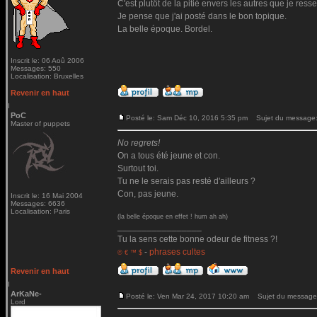
C'est plutôt de la pitié envers les autres que je ressen
Je pense que j'ai posté dans le bon topique.
La belle époque. Bordel.
Inscrit le: 06 Aoû 2006
Messages: 550
Localisation: Bruxelles
Revenir en haut
PoC
Posté le: Sam Déc 10, 2016 5:35 pm
Sujet du message
Master of puppets
No regrets!
On a tous été jeune et con.
Surtout toi.
Tu ne le serais pas resté d'ailleurs ?
Con, pas jeune.
Inscrit le: 16 Mai 2004
Messages: 6636
Localisation: Paris
(la belle époque en effet ! hum ah ah)
_________________
Tu la sens cette bonne odeur de fitness ?!
-
phrases cultes
© € ™ $
Revenir en haut
ArKaNe-
Posté le: Ven Mar 24, 2017 10:20 am
Sujet du message
Lord