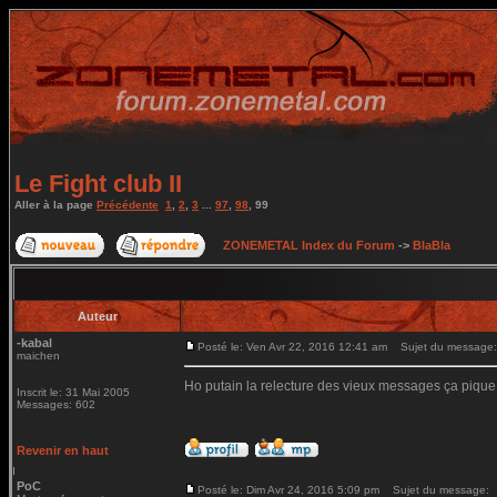
Le Fight club II
Aller à la page
Précédente
1
,
2
,
3
...
97
,
98
,
99
ZONEMETAL Index du Forum
->
BlaBla
Auteur
-kabal
Posté le: Ven Avr 22, 2016 12:41 am
Sujet du message:
maichen
Ho putain la relecture des vieux messages ça pique
Inscrit le: 31 Mai 2005
Messages: 602
Revenir en haut
PoC
Posté le: Dim Avr 24, 2016 5:09 pm
Sujet du message: