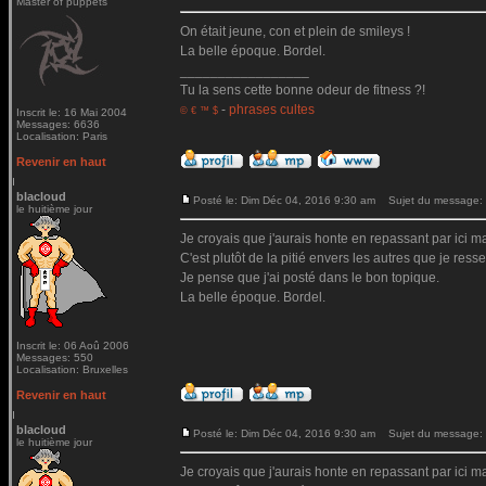
Master of puppets
On était jeune, con et plein de smileys !
La belle époque. Bordel.
_________________
Tu la sens cette bonne odeur de fitness ?!
-
phrases cultes
© € ™ $
Inscrit le: 16 Mai 2004
Messages: 6636
Localisation: Paris
Revenir en haut
blacloud
Posté le: Dim Déc 04, 2016 9:30 am
Sujet du message:
le huitième jour
Je croyais que j'aurais honte en repassant par ici mai
C'est plutôt de la pitié envers les autres que je ressen
Je pense que j'ai posté dans le bon topique.
La belle époque. Bordel.
Inscrit le: 06 Aoû 2006
Messages: 550
Localisation: Bruxelles
Revenir en haut
blacloud
Posté le: Dim Déc 04, 2016 9:30 am
Sujet du message:
le huitième jour
Je croyais que j'aurais honte en repassant par ici mai