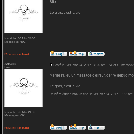
Bite
_________________
Le gras, c'est la vie
Inscrit le: 26 Mar 2006
Messages: 691
Revenir en haut
ArKaNe-
Posté le: Ven Mar 24, 2017 10:20 am
Sujet du message
Lord
Merde j'ai eu un message d'erreur, genre debug mod
_________________
Le gras, c'est la vie
Dernière édition par ArKaNe- le Ven Mar 24, 2017 10:22 am; é
Inscrit le: 26 Mar 2006
Messages: 691
Revenir en haut