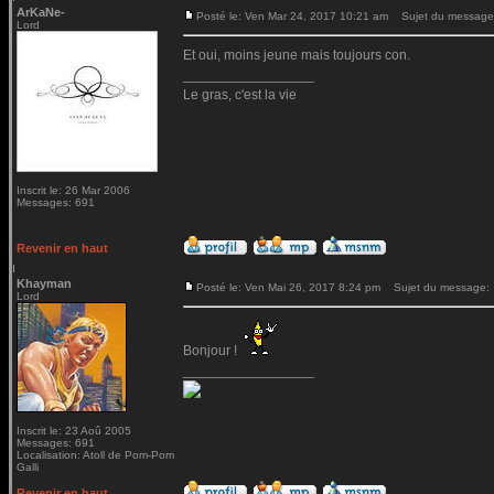
ArKaNe-
Posté le: Ven Mar 24, 2017 10:21 am
Sujet du message
Lord
Et oui, moins jeune mais toujours con.
_________________
Le gras, c'est la vie
Inscrit le: 26 Mar 2006
Messages: 691
Revenir en haut
Khayman
Posté le: Ven Mai 26, 2017 8:24 pm
Sujet du message:
Lord
Bonjour !
_________________
Inscrit le: 23 Aoû 2005
Messages: 691
Localisation: Atoll de Pom-Pom
Galli
Revenir en haut