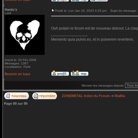
Hardo'z
Posté le: Lun Jan 16, 2023 4:33 pm
Sujet du message:
Lord
Ouh putain le forum est de nouveau debout. La claq
_________________
Memento quia pulvis es, et in pulverem reverteris.
Inscrit le: 20 Fév 2006
Messages: 1367
Localisation: Paris
Revenir en haut
Montrer les messages depuis:
ZONEMETAL Index du Forum
->
BlaBla
Page
99
sur
99