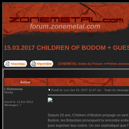
15.03.2017 CHILDREN OF BODOM + GUES
ZONEMETAL Index du Forum
->
Petites annonc
Auteur
L'Echonova
Posté le: Lun Jan 23, 2017 11:47 am
Sujet du message
Newby
Inscrit le: 12 Avr 2012
Messages: 7
Depuis 20 ans, Children of Bodom propage un vent g
Bodom, les finlandais provoquent la rencontre entr
pour exprimer leur colère. Un son sophistiqué que l