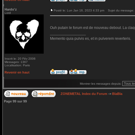
Hardo'z
Posté le: Lun Jan 16, 2023 4:33 pm
Sujet du message:
Lord
Ouh putain le forum est de nouveau debout. La claq
_________________
Memento quia pulvis es, et in pulverem reverteris.
Inscrit le: 20 Fév 2006
Messages: 1367
Localisation: Paris
Revenir en haut
Montrer les messages depuis:
ZONEMETAL Index du Forum
->
BlaBla
Page
99
sur
99