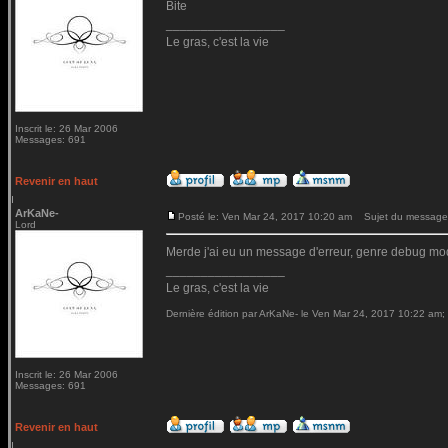
Bite
_________________
Le gras, c'est la vie
Inscrit le: 26 Mar 2006
Messages: 691
Revenir en haut
ArKaNe-
Posté le: Ven Mar 24, 2017 10:20 am
Sujet du message
Lord
Merde j'ai eu un message d'erreur, genre debug mod
_________________
Le gras, c'est la vie
Dernière édition par ArKaNe- le Ven Mar 24, 2017 10:22 am; é
Inscrit le: 26 Mar 2006
Messages: 691
Revenir en haut