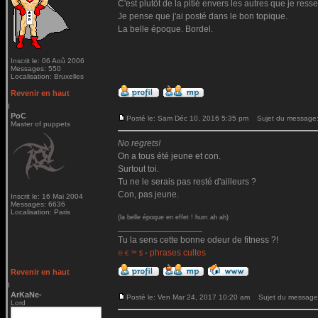
C'est plutôt de la pitié envers les autres que je ressen
Je pense que j'ai posté dans le bon topique.
La belle époque. Bordel.
Inscrit le: 06 Aoû 2006
Messages: 550
Localisation: Bruxelles
Revenir en haut
PoC
Posté le: Sam Déc 10, 2016 5:35 pm
Sujet du message
Master of puppets
No regrets!
On a tous été jeune et con.
Surtout toi.
Tu ne le serais pas resté d'ailleurs ?
Con, pas jeune.
Inscrit le: 16 Mai 2004
Messages: 6636
Localisation: Paris
(la belle époque en effet ! hum ah ah)
_________________
Tu la sens cette bonne odeur de fitness ?!
-
phrases cultes
© € ™ $
Revenir en haut
ArKaNe-
Posté le: Ven Mar 24, 2017 10:20 am
Sujet du message
Lord