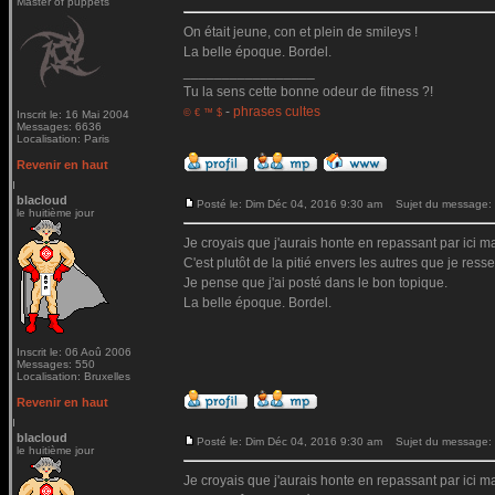
Master of puppets
On était jeune, con et plein de smileys !
La belle époque. Bordel.
_________________
Tu la sens cette bonne odeur de fitness ?!
-
phrases cultes
© € ™ $
Inscrit le: 16 Mai 2004
Messages: 6636
Localisation: Paris
Revenir en haut
blacloud
Posté le: Dim Déc 04, 2016 9:30 am
Sujet du message:
le huitième jour
Je croyais que j'aurais honte en repassant par ici mai
C'est plutôt de la pitié envers les autres que je ressen
Je pense que j'ai posté dans le bon topique.
La belle époque. Bordel.
Inscrit le: 06 Aoû 2006
Messages: 550
Localisation: Bruxelles
Revenir en haut
blacloud
Posté le: Dim Déc 04, 2016 9:30 am
Sujet du message:
le huitième jour
Je croyais que j'aurais honte en repassant par ici mai