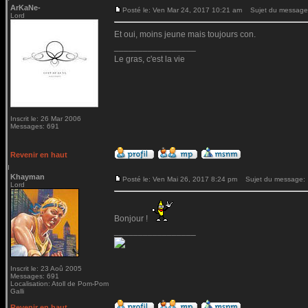
ArKaNe-
Posté le: Ven Mar 24, 2017 10:21 am
Sujet du message
Lord
Et oui, moins jeune mais toujours con.
_________________
Le gras, c'est la vie
Inscrit le: 26 Mar 2006
Messages: 691
Revenir en haut
Khayman
Posté le: Ven Mai 26, 2017 8:24 pm
Sujet du message:
Lord
Bonjour !
_________________
Inscrit le: 23 Aoû 2005
Messages: 691
Localisation: Atoll de Pom-Pom
Galli
Revenir en haut