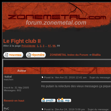
Le Fight club II
Aller à la page
Précédente
1
,
2
,
3
...
97
,
98
,
99
ZONEMETAL Index du Forum
->
BlaBla
Auteur
-kabal
Posté le: Ven Avr 22, 2016 12:41 am
Sujet du message:
maichen
Ho putain la relecture des vieux messages ça pique
Inscrit le: 31 Mai 2005
Messages: 602
Revenir en haut
PoC
Posté le: Dim Avr 24, 2016 5:09 pm
Sujet du message: