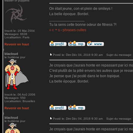
Master of puppets
On était jeune, con et plein de smileys !
La belle époque. Bordel.
_________________
Tu la sens cette bonne odeur de fitness ?!
-
phrases cultes
© € ™ $
Inscrit le: 16 Mai 2004
Messages: 6636
Localisation: Paris
Revenir en haut
blacloud
Posté le: Dim Déc 04, 2016 9:30 am
Sujet du message:
le huitième jour
Je croyais que j'aurais honte en repassant par ici mai
C'est plutôt de la pitié envers les autres que je ressen
Je pense que j'ai posté dans le bon topique.
La belle époque. Bordel.
Inscrit le: 06 Aoû 2006
Messages: 550
Localisation: Bruxelles
Revenir en haut
blacloud
Posté le: Dim Déc 04, 2016 9:30 am
Sujet du message:
le huitième jour
Je croyais que j'aurais honte en repassant par ici mai