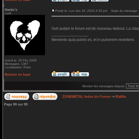
Hardo'z
Posté le: Lun Jan 16, 2023 4:33 pm
Sujet du message:
Lord
Ouh putain le forum est de nouveau debout. La claq
_________________
Memento quia pulvis es, et in pulverem reverteris.
Inscrit le: 20 Fév 2006
Messages: 1367
Localisation: Paris
Revenir en haut
Montrer les messages depuis:
ZONEMETAL Index du Forum
->
BlaBla
Page
99
sur
99