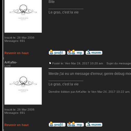
Bite
_________________
Le gras, c'est la vie
Inscrit le: 26 Mar 2006
Messages: 691
Revenir en haut
ArKaNe-
Posté le: Ven Mar 24, 2017 10:20 am
Sujet du message
Lord
Merde j'ai eu un message d'erreur, genre debug mod
_________________
Le gras, c'est la vie
Dernière édition par ArKaNe- le Ven Mar 24, 2017 10:22 am; é
Inscrit le: 26 Mar 2006
Messages: 691
Revenir en haut