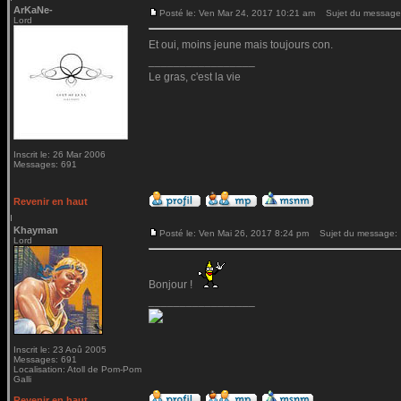
ArKaNe-
Posté le: Ven Mar 24, 2017 10:21 am
Sujet du message
Lord
Et oui, moins jeune mais toujours con.
_________________
Le gras, c'est la vie
Inscrit le: 26 Mar 2006
Messages: 691
Revenir en haut
Khayman
Posté le: Ven Mai 26, 2017 8:24 pm
Sujet du message:
Lord
Bonjour !
_________________
Inscrit le: 23 Aoû 2005
Messages: 691
Localisation: Atoll de Pom-Pom
Galli
Revenir en haut