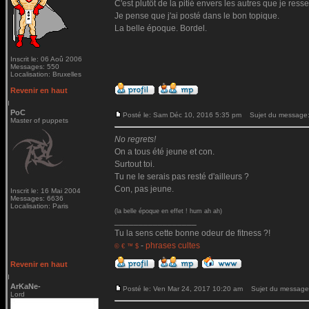
C'est plutôt de la pitié envers les autres que je ressen
Je pense que j'ai posté dans le bon topique.
La belle époque. Bordel.
Inscrit le: 06 Aoû 2006
Messages: 550
Localisation: Bruxelles
Revenir en haut
PoC
Posté le: Sam Déc 10, 2016 5:35 pm
Sujet du message
Master of puppets
No regrets!
On a tous été jeune et con.
Surtout toi.
Tu ne le serais pas resté d'ailleurs ?
Con, pas jeune.
Inscrit le: 16 Mai 2004
Messages: 6636
Localisation: Paris
(la belle époque en effet ! hum ah ah)
_________________
Tu la sens cette bonne odeur de fitness ?!
-
phrases cultes
© € ™ $
Revenir en haut
ArKaNe-
Posté le: Ven Mar 24, 2017 10:20 am
Sujet du message
Lord