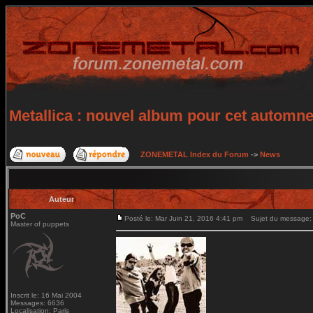
Metallica : nouvel album pour cet automn
ZONEMETAL Index du Forum
->
News
Auteur
PoC
Posté le: Mar Juin 21, 2016 4:41 pm
Sujet du message: M
Master of puppets
Inscrit le: 16 Mai 2004
Messages: 6636
Localisation: Paris