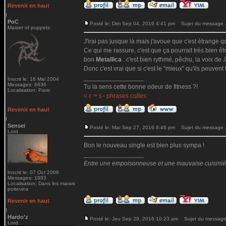
Revenir en haut
PoC
Posté le: Dim Sep 04, 2016 4:41 pm
Sujet du message:
Master of puppets
J'irai pas jusque là mais j'avoue que c'est étrange qu
Ce qui me rassure, c'est que ça pourrait très bien ê
bon
Metallica
: c'est bien rythmé, pêchu, la voix de Ja
Donc c'est vrai que si c'est le "mieux" qu'ils peuvent 
_________________
Inscrit le: 16 Mai 2004
Messages: 6636
Tu la sens cette bonne odeur de fitness ?!
Localisation: Paris
-
phrases cultes
© € ™ $
Revenir en haut
Sensei
Posté le: Mar Sep 27, 2016 8:46 pm
Sujet du message:
Lord
Bon le nouveau single est bien plus sympa !
_________________
Entre une empoisonneuse et une mauvaise cuisinière 
Inscrit le: 07 Oct 2006
Messages: 1993
Localisation: Dans les marais
poitevins
Revenir en haut
Hardo'z
Posté le: Jeu Sep 29, 2016 10:23 am
Sujet du message
Lord