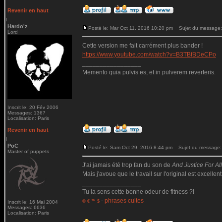
Revenir en haut
Hardo'z
Posté le: Mar Oct 11, 2016 10:20 pm
Sujet du message:
Lord
Cette version me fait carrément plus bander !
https://www.youtube.com/watch?v=B3TBfBDeCPo
_________________
Memento quia pulvis es, et in pulverem reverteris.
Inscrit le: 20 Fév 2006
Messages: 1367
Localisation: Paris
Revenir en haut
PoC
Posté le: Sam Oct 29, 2016 8:44 pm
Sujet du message:
Master of puppets
J'ai jamais été trop fan du son de
And Justice For All.
Mais j'avoue que le travail sur l'original est excellent
_________________
Tu la sens cette bonne odeur de fitness ?!
-
phrases cultes
© € ™ $
Inscrit le: 16 Mai 2004
Messages: 6636
Localisation: Paris