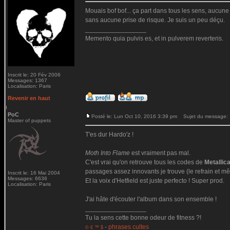
Mouais bof bof... ça part dans tous les sens, aucune c
sans aucune prise de risque. Je suis un peu déçu.
_________________
Memento quia pulvis es, et in pulverem reverteris.
Inscrit le: 20 Fév 2006
Messages: 1367
Localisation: Paris
Revenir en haut
PoC
Posté le: Lun Oct 10, 2016 3:39 pm
Sujet du message:
Master of puppets
T'es dur Hardo'z !
Moth Into Flame
est vraiment pas mal.
C'est vrai qu'on retrouve tous les codes de
Metallic
passages assez innovants je trouve (le refrain et mê
Inscrit le: 16 Mai 2004
Messages: 6636
Et la voix d'Hetfield est juste perfecto ! Super prod.
Localisation: Paris
J'ai hâte d'écouter l'album dans son ensemble !
_________________
Tu la sens cette bonne odeur de fitness ?!
-
phrases cultes
© € ™ $