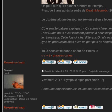
On peut dire qu'ils aiment prendre leur temps...
Presque 8 ans après la sortie de
Death Magnetic
(2
Le dixième album des
four horsemen
est en effet en
Côté son, le batteur explique : «
Ça sonne clairemen
Rick Rubin nous avait vraiment poussé à nous inspire
le rétroviseur. Cette fois-ci, c'est différent. On n'
type de production mais avec un peu plus de sonics
_________________
Tu la sens cette bonne odeur de fitness ?!
-
phrases cultes
© € ™ $
Revenir en haut
Sensei
Posté le: Mar Juil 05, 2016 9:15 pm
Sujet du message:
Lord
Vivement 2017 ! Sympa le triple post sinon... :]
_________________
Entre une empoisonneuse et une mauvaise cuisinière 
Inscrit le: 07 Oct 2006
Messages: 1993
Localisation: Dans les marais
poitevins
Revenir en haut