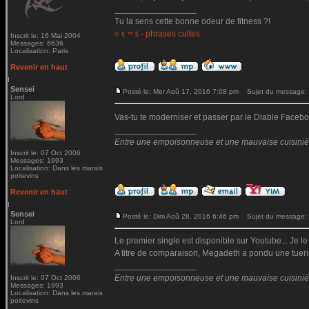
_________________
Tu la sens cette bonne odeur de fitness ?!
-
phrases cultes
© € ™ $
Inscrit le: 16 Mai 2004
Messages: 6636
Localisation: Paris
Revenir en haut
Sensei
Posté le: Mer Aoû 17, 2016 7:08 pm
Sujet du message:
Lord
Vas-tu te moderniser et passer par le Diable Fac
_________________
Entre une empoisonneuse et une mauvaise cuisinière 
Inscrit le: 07 Oct 2006
Messages: 1993
Localisation: Dans les marais
poitevins
Revenir en haut
Sensei
Posté le: Dim Aoû 28, 2016 6:46 pm
Sujet du message:
Lord
Le premier single est disponible sur Youtube... Je le
A titre de comparaison, Megadeth a pondu une tueri
_________________
Entre une empoisonneuse et une mauvaise cuisinière 
Inscrit le: 07 Oct 2006
Messages: 1993
Localisation: Dans les marais
poitevins