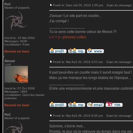
PoC
Posté le: Sam Juil 30, 2016 1:05 pm
Sujet du message:
Master of puppets
J'avoue ! Le site part en couille...
J'ai corrigé !
_________________
Tu la sens cette bonne odeur de fitness ?!
-
phrases cultes
© € ™ $
Inscrit le: 16 Mai 2004
Messages: 6636
Localisation: Paris
Revenir en haut
Sensei
Posté le: Mar Aoû 02, 2016 3:53 am
Sujet du message:
Lord
Il part peut-être en couille mais il survit malgré tout !
Mais ça me manque les longs blabla de l'époque...
_________________
Entre une empoisonneuse et une mauvaise cuisinière 
Inscrit le: 07 Oct 2006
Messages: 1993
Localisation: Dans les marais
poitevins
Revenir en haut
PoC
Posté le: Mar Aoû 09, 2016 9:05 pm
Sujet du message:
Master of puppets
Survivre, c'est le mot...
Promis, le jour où je retrouve du temps dans ma vie,