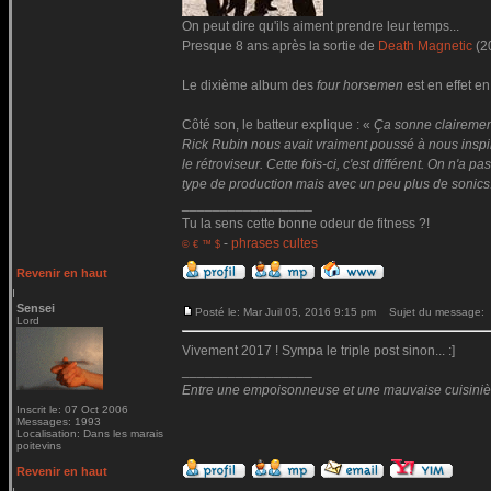
On peut dire qu'ils aiment prendre leur temps...
Presque 8 ans après la sortie de
Death Magnetic
(2
Le dixième album des
four horsemen
est en effet en
Côté son, le batteur explique : «
Ça sonne clairemen
Rick Rubin nous avait vraiment poussé à nous inspire
le rétroviseur. Cette fois-ci, c'est différent. On n'
type de production mais avec un peu plus de sonics
_________________
Tu la sens cette bonne odeur de fitness ?!
-
phrases cultes
© € ™ $
Revenir en haut
Sensei
Posté le: Mar Juil 05, 2016 9:15 pm
Sujet du message:
Lord
Vivement 2017 ! Sympa le triple post sinon... :]
_________________
Entre une empoisonneuse et une mauvaise cuisinière 
Inscrit le: 07 Oct 2006
Messages: 1993
Localisation: Dans les marais
poitevins
Revenir en haut