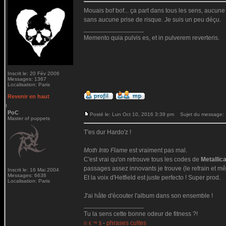
Mouais bof bof... ça part dans tous les sens, aucune c
sans aucune prise de risque. Je suis un peu déçu.
_________________
Memento quia pulvis es, et in pulverem reverteris.
Inscrit le: 20 Fév 2006
Messages: 1367
Localisation: Paris
Revenir en haut
PoC
Posté le: Lun Oct 10, 2016 3:39 pm
Sujet du message:
Master of puppets
T'es dur Hardo'z !
Moth Into Flame
est vraiment pas mal.
C'est vrai qu'on retrouve tous les codes de
Metallic
passages assez innovants je trouve (le refrain et mê
Inscrit le: 16 Mai 2004
Messages: 6636
Et la voix d'Hetfield est juste perfecto ! Super prod.
Localisation: Paris
J'ai hâte d'écouter l'album dans son ensemble !
_________________
Tu la sens cette bonne odeur de fitness ?!
-
phrases cultes
© € ™ $