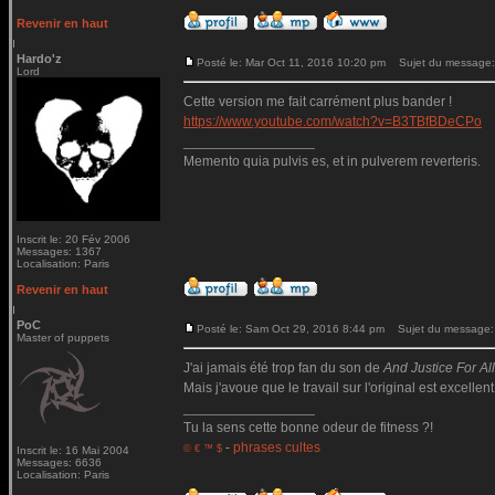
Revenir en haut
Hardo'z
Posté le: Mar Oct 11, 2016 10:20 pm
Sujet du message:
Lord
Cette version me fait carrément plus bander !
https://www.youtube.com/watch?v=B3TBfBDeCPo
_________________
Memento quia pulvis es, et in pulverem reverteris.
Inscrit le: 20 Fév 2006
Messages: 1367
Localisation: Paris
Revenir en haut
PoC
Posté le: Sam Oct 29, 2016 8:44 pm
Sujet du message:
Master of puppets
J'ai jamais été trop fan du son de
And Justice For All.
Mais j'avoue que le travail sur l'original est excellent
_________________
Tu la sens cette bonne odeur de fitness ?!
-
phrases cultes
© € ™ $
Inscrit le: 16 Mai 2004
Messages: 6636
Localisation: Paris