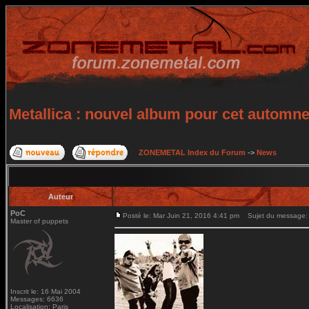
Metallica : nouvel album pour cet automn
ZONEMETAL Index du Forum
->
News
Auteur
PoC
Posté le: Mar Juin 21, 2016 4:41 pm
Sujet du message: M
Master of puppets
Inscrit le: 16 Mai 2004
Messages: 6636
Localisation: Paris