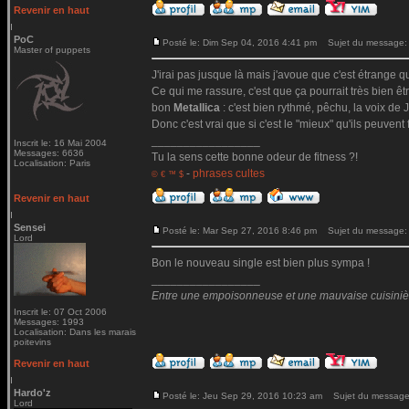
Revenir en haut
PoC
Posté le: Dim Sep 04, 2016 4:41 pm
Sujet du message:
Master of puppets
J'irai pas jusque là mais j'avoue que c'est étrange qu
Ce qui me rassure, c'est que ça pourrait très bien ê
bon
Metallica
: c'est bien rythmé, pêchu, la voix de Ja
Donc c'est vrai que si c'est le "mieux" qu'ils peuvent 
_________________
Inscrit le: 16 Mai 2004
Messages: 6636
Tu la sens cette bonne odeur de fitness ?!
Localisation: Paris
-
phrases cultes
© € ™ $
Revenir en haut
Sensei
Posté le: Mar Sep 27, 2016 8:46 pm
Sujet du message:
Lord
Bon le nouveau single est bien plus sympa !
_________________
Entre une empoisonneuse et une mauvaise cuisinière 
Inscrit le: 07 Oct 2006
Messages: 1993
Localisation: Dans les marais
poitevins
Revenir en haut
Hardo'z
Posté le: Jeu Sep 29, 2016 10:23 am
Sujet du message
Lord