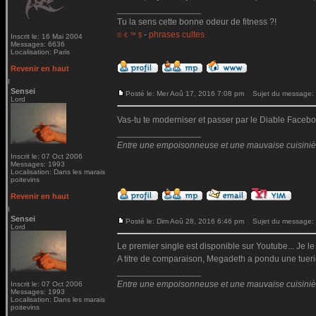
_________________
Tu la sens cette bonne odeur de fitness ?!
-
phrases cultes
© € ™ $
Inscrit le: 16 Mai 2004
Messages: 6636
Localisation: Paris
Revenir en haut
Sensei
Posté le: Mer Aoû 17, 2016 7:08 pm
Sujet du message:
Lord
Vas-tu te moderniser et passer par le Diable Fac
_________________
Entre une empoisonneuse et une mauvaise cuisinière 
Inscrit le: 07 Oct 2006
Messages: 1993
Localisation: Dans les marais
poitevins
Revenir en haut
Sensei
Posté le: Dim Aoû 28, 2016 6:46 pm
Sujet du message:
Lord
Le premier single est disponible sur Youtube... Je le
A titre de comparaison, Megadeth a pondu une tueri
_________________
Entre une empoisonneuse et une mauvaise cuisinière 
Inscrit le: 07 Oct 2006
Messages: 1993
Localisation: Dans les marais
poitevins