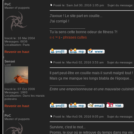
PoC
Posté le: Sam Juil 30, 2016 1:05 pm
Sujet du message:
Master of puppets
J'avoue ! Le site part en couille...
J'ai corrigé !
_________________
Tu la sens cette bonne odeur de fitness ?!
-
phrases cultes
© € ™ $
Inscrit le: 16 Mai 2004
Messages: 6636
Localisation: Paris
Revenir en haut
Sensei
Posté le: Mar Aoû 02, 2016 3:53 am
Sujet du message:
Lord
Il part peut-être en couille mais il survit malgré tout !
Mais ça me manque les longs blabla de l'époque...
_________________
Entre une empoisonneuse et une mauvaise cuisinière 
Inscrit le: 07 Oct 2006
Messages: 1993
Localisation: Dans les marais
poitevins
Revenir en haut
PoC
Posté le: Mar Aoû 09, 2016 9:05 pm
Sujet du message:
Master of puppets
Survivre, c'est le mot...
Promis, le jour où je retrouve du temps dans ma vie,