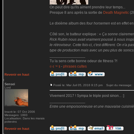
On peut dire qu'ils aiment prendre leur temps...
Presque 8 ans après la sortie de
Death Magnetic
(2
Le dixième album des
four horsemen
est en effet en
Côté son, le batteur explique : «
Ça sonne clairemen
Rick Rubin nous avait vraiment poussé à nous inspire
le rétroviseur. Cette fois-ci, c'est différent. On n'
type de production mais avec un peu plus de sonics
_________________
Tu la sens cette bonne odeur de fitness ?!
-
phrases cultes
© € ™ $
Revenir en haut
Sensei
Posté le: Mar Juil 05, 2016 9:15 pm
Sujet du message:
Lord
Vivement 2017 ! Sympa le triple post sinon... :]
_________________
Entre une empoisonneuse et une mauvaise cuisinière 
Inscrit le: 07 Oct 2006
Messages: 1993
Localisation: Dans les marais
poitevins
Revenir en haut