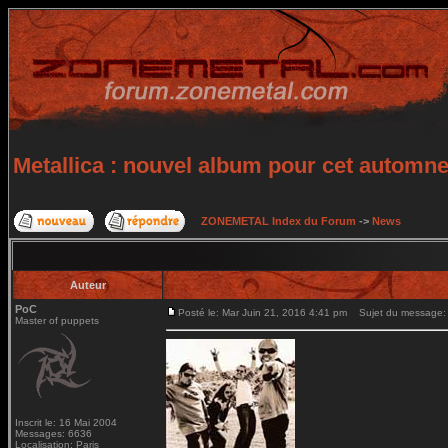
Metallica : nouvel album pour cet automn
ZONEMETAL Index du Forum
->
News
Auteur
PoC
Posté le: Mar Juin 21, 2016 4:41 pm
Sujet du message: M
Master of puppets
Inscrit le: 16 Mai 2004
Messages: 6636
Localisation: Paris