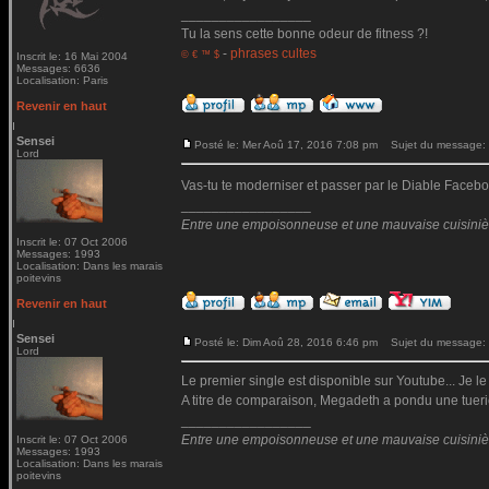
_________________
Tu la sens cette bonne odeur de fitness ?!
-
phrases cultes
© € ™ $
Inscrit le: 16 Mai 2004
Messages: 6636
Localisation: Paris
Revenir en haut
Sensei
Posté le: Mer Aoû 17, 2016 7:08 pm
Sujet du message:
Lord
Vas-tu te moderniser et passer par le Diable Fac
_________________
Entre une empoisonneuse et une mauvaise cuisinière 
Inscrit le: 07 Oct 2006
Messages: 1993
Localisation: Dans les marais
poitevins
Revenir en haut
Sensei
Posté le: Dim Aoû 28, 2016 6:46 pm
Sujet du message:
Lord
Le premier single est disponible sur Youtube... Je le
A titre de comparaison, Megadeth a pondu une tueri
_________________
Entre une empoisonneuse et une mauvaise cuisinière 
Inscrit le: 07 Oct 2006
Messages: 1993
Localisation: Dans les marais
poitevins