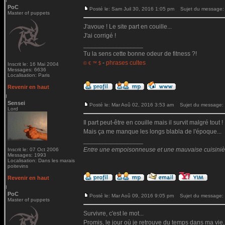
PoC
Posté le: Sam Juil 30, 2016 1:05 pm
Sujet du message:
Master of puppets
J'avoue ! Le site part en couille...
J'ai corrigé !
_________________
Tu la sens cette bonne odeur de fitness ?!
-
phrases cultes
© € ™ $
Inscrit le: 16 Mai 2004
Messages: 6636
Localisation: Paris
Revenir en haut
Sensei
Posté le: Mar Aoû 02, 2016 3:53 am
Sujet du message:
Lord
Il part peut-être en couille mais il survit malgré tout !
Mais ça me manque les longs blabla de l'époque...
_________________
Entre une empoisonneuse et une mauvaise cuisinière 
Inscrit le: 07 Oct 2006
Messages: 1993
Localisation: Dans les marais
poitevins
Revenir en haut
PoC
Posté le: Mar Aoû 09, 2016 9:05 pm
Sujet du message:
Master of puppets
Survivre, c'est le mot...
Promis, le jour où je retrouve du temps dans ma vie,