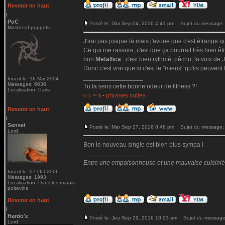
Revenir en haut
PoC
Posté le: Dim Sep 04, 2016 4:41 pm
Sujet du message:
Master of puppets
J'irai pas jusque là mais j'avoue que c'est étrange qu
Ce qui me rassure, c'est que ça pourrait très bien ê
bon
Metallica
: c'est bien rythmé, pêchu, la voix de Ja
Donc c'est vrai que si c'est le "mieux" qu'ils peuvent 
_________________
Inscrit le: 16 Mai 2004
Messages: 6636
Tu la sens cette bonne odeur de fitness ?!
Localisation: Paris
-
phrases cultes
© € ™ $
Revenir en haut
Sensei
Posté le: Mar Sep 27, 2016 8:46 pm
Sujet du message:
Lord
Bon le nouveau single est bien plus sympa !
_________________
Entre une empoisonneuse et une mauvaise cuisinière 
Inscrit le: 07 Oct 2006
Messages: 1993
Localisation: Dans les marais
poitevins
Revenir en haut
Hardo'z
Posté le: Jeu Sep 29, 2016 10:23 am
Sujet du message
Lord