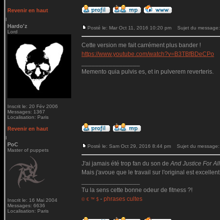
Revenir en haut
Hardo'z
Posté le: Mar Oct 11, 2016 10:20 pm
Sujet du message:
Lord
Cette version me fait carrément plus bander !
https://www.youtube.com/watch?v=B3TBfBDeCPo
_________________
Memento quia pulvis es, et in pulverem reverteris.
Inscrit le: 20 Fév 2006
Messages: 1367
Localisation: Paris
Revenir en haut
PoC
Posté le: Sam Oct 29, 2016 8:44 pm
Sujet du message:
Master of puppets
J'ai jamais été trop fan du son de
And Justice For All.
Mais j'avoue que le travail sur l'original est excellent
_________________
Tu la sens cette bonne odeur de fitness ?!
-
phrases cultes
© € ™ $
Inscrit le: 16 Mai 2004
Messages: 6636
Localisation: Paris