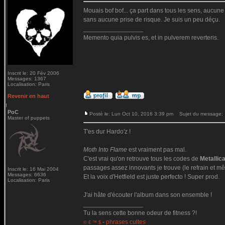
Mouais bof bof... ça part dans tous les sens, aucune c
sans aucune prise de risque. Je suis un peu déçu.
_________________
Memento quia pulvis es, et in pulverem reverteris.
Inscrit le: 20 Fév 2006
Messages: 1367
Localisation: Paris
Revenir en haut
PoC
Posté le: Lun Oct 10, 2016 3:39 pm
Sujet du message:
Master of puppets
T'es dur Hardo'z !
Moth Into Flame
est vraiment pas mal.
C'est vrai qu'on retrouve tous les codes de
Metallic
passages assez innovants je trouve (le refrain et mê
Inscrit le: 16 Mai 2004
Messages: 6636
Et la voix d'Hetfield est juste perfecto ! Super prod.
Localisation: Paris
J'ai hâte d'écouter l'album dans son ensemble !
_________________
Tu la sens cette bonne odeur de fitness ?!
-
phrases cultes
© € ™ $