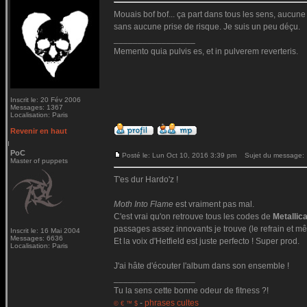
Mouais bof bof... ça part dans tous les sens, aucune c
sans aucune prise de risque. Je suis un peu déçu.
_________________
Memento quia pulvis es, et in pulverem reverteris.
Inscrit le: 20 Fév 2006
Messages: 1367
Localisation: Paris
Revenir en haut
PoC
Posté le: Lun Oct 10, 2016 3:39 pm
Sujet du message:
Master of puppets
T'es dur Hardo'z !
Moth Into Flame
est vraiment pas mal.
C'est vrai qu'on retrouve tous les codes de
Metallic
passages assez innovants je trouve (le refrain et mê
Inscrit le: 16 Mai 2004
Messages: 6636
Et la voix d'Hetfield est juste perfecto ! Super prod.
Localisation: Paris
J'ai hâte d'écouter l'album dans son ensemble !
_________________
Tu la sens cette bonne odeur de fitness ?!
-
phrases cultes
© € ™ $