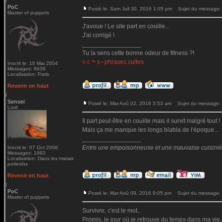
PoC
Posté le: Sam Juil 30, 2016 1:05 pm
Sujet du message:
Master of puppets
J'avoue ! Le site part en couille...
J'ai corrigé !
_________________
Tu la sens cette bonne odeur de fitness ?!
-
phrases cultes
© € ™ $
Inscrit le: 16 Mai 2004
Messages: 6636
Localisation: Paris
Revenir en haut
Sensei
Posté le: Mar Aoû 02, 2016 3:53 am
Sujet du message:
Lord
Il part peut-être en couille mais il survit malgré tout !
Mais ça me manque les longs blabla de l'époque...
_________________
Entre une empoisonneuse et une mauvaise cuisinière 
Inscrit le: 07 Oct 2006
Messages: 1993
Localisation: Dans les marais
poitevins
Revenir en haut
PoC
Posté le: Mar Aoû 09, 2016 9:05 pm
Sujet du message:
Master of puppets
Survivre, c'est le mot...
Promis, le jour où je retrouve du temps dans ma vie,