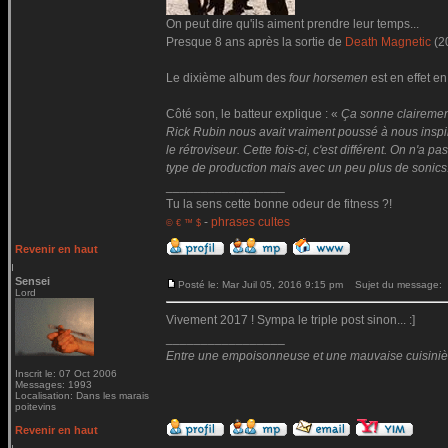
On peut dire qu'ils aiment prendre leur temps...
Presque 8 ans après la sortie de
Death Magnetic
(2
Le dixième album des
four horsemen
est en effet en
Côté son, le batteur explique : «
Ça sonne clairemen
Rick Rubin nous avait vraiment poussé à nous inspire
le rétroviseur. Cette fois-ci, c'est différent. On n'
type de production mais avec un peu plus de sonics
_________________
Tu la sens cette bonne odeur de fitness ?!
-
phrases cultes
© € ™ $
Revenir en haut
Sensei
Posté le: Mar Juil 05, 2016 9:15 pm
Sujet du message:
Lord
Vivement 2017 ! Sympa le triple post sinon... :]
_________________
Entre une empoisonneuse et une mauvaise cuisinière 
Inscrit le: 07 Oct 2006
Messages: 1993
Localisation: Dans les marais
poitevins
Revenir en haut