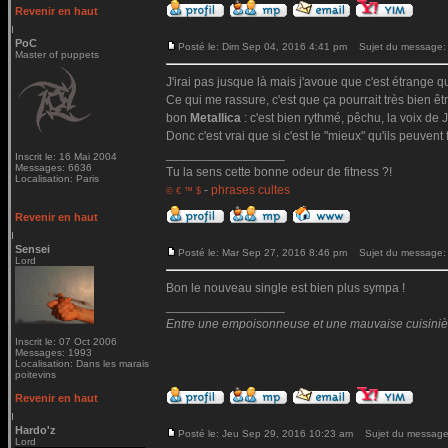
Revenir en haut
PoC
Posté le: Dim Sep 04, 2016 4:41 pm
Sujet du message:
Master of puppets
J'irai pas jusque là mais j'avoue que c'est étrange qu
Ce qui me rassure, c'est que ça pourrait très bien ê
bon
Metallica
: c'est bien rythmé, pêchu, la voix de Ja
Donc c'est vrai que si c'est le "mieux" qu'ils peuvent 
_________________
Inscrit le: 16 Mai 2004
Messages: 6636
Tu la sens cette bonne odeur de fitness ?!
Localisation: Paris
-
phrases cultes
© € ™ $
Revenir en haut
Sensei
Posté le: Mar Sep 27, 2016 8:46 pm
Sujet du message:
Lord
Bon le nouveau single est bien plus sympa !
_________________
Entre une empoisonneuse et une mauvaise cuisinière 
Inscrit le: 07 Oct 2006
Messages: 1993
Localisation: Dans les marais
poitevins
Revenir en haut
Hardo'z
Posté le: Jeu Sep 29, 2016 10:23 am
Sujet du message
Lord