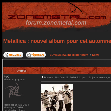
Metallica : nouvel album pour cet automn
ZONEMETAL Index du Forum
->
News
Auteur
PoC
Posté le: Mar Juin 21, 2016 4:41 pm
Sujet du message: M
Master of puppets
Inscrit le: 16 Mai 2004
Messages: 6636
Localisation: Paris