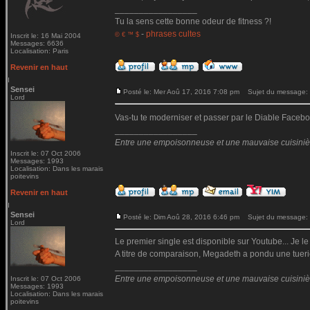
_________________
Tu la sens cette bonne odeur de fitness ?!
-
phrases cultes
© € ™ $
Inscrit le: 16 Mai 2004
Messages: 6636
Localisation: Paris
Revenir en haut
Sensei
Posté le: Mer Aoû 17, 2016 7:08 pm
Sujet du message:
Lord
Vas-tu te moderniser et passer par le Diable Fac
_________________
Entre une empoisonneuse et une mauvaise cuisinière 
Inscrit le: 07 Oct 2006
Messages: 1993
Localisation: Dans les marais
poitevins
Revenir en haut
Sensei
Posté le: Dim Aoû 28, 2016 6:46 pm
Sujet du message:
Lord
Le premier single est disponible sur Youtube... Je le
A titre de comparaison, Megadeth a pondu une tueri
_________________
Entre une empoisonneuse et une mauvaise cuisinière 
Inscrit le: 07 Oct 2006
Messages: 1993
Localisation: Dans les marais
poitevins