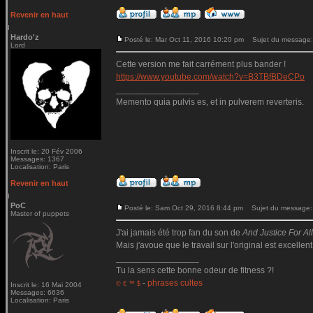
Revenir en haut
Hardo'z
Posté le: Mar Oct 11, 2016 10:20 pm
Sujet du message:
Lord
Cette version me fait carrément plus bander !
https://www.youtube.com/watch?v=B3TBfBDeCPo
_________________
Memento quia pulvis es, et in pulverem reverteris.
Inscrit le: 20 Fév 2006
Messages: 1367
Localisation: Paris
Revenir en haut
PoC
Posté le: Sam Oct 29, 2016 8:44 pm
Sujet du message:
Master of puppets
J'ai jamais été trop fan du son de
And Justice For All.
Mais j'avoue que le travail sur l'original est excellent
_________________
Tu la sens cette bonne odeur de fitness ?!
-
phrases cultes
© € ™ $
Inscrit le: 16 Mai 2004
Messages: 6636
Localisation: Paris