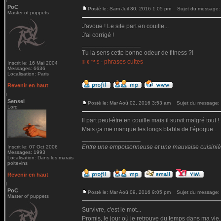
PoC
Posté le: Sam Juil 30, 2016 1:05 pm
Sujet du message:
Master of puppets
J'avoue ! Le site part en couille...
J'ai corrigé !
_________________
Tu la sens cette bonne odeur de fitness ?!
-
phrases cultes
© € ™ $
Inscrit le: 16 Mai 2004
Messages: 6636
Localisation: Paris
Revenir en haut
Sensei
Posté le: Mar Aoû 02, 2016 3:53 am
Sujet du message:
Lord
Il part peut-être en couille mais il survit malgré tout !
Mais ça me manque les longs blabla de l'époque...
_________________
Entre une empoisonneuse et une mauvaise cuisinière 
Inscrit le: 07 Oct 2006
Messages: 1993
Localisation: Dans les marais
poitevins
Revenir en haut
PoC
Posté le: Mar Aoû 09, 2016 9:05 pm
Sujet du message:
Master of puppets
Survivre, c'est le mot...
Promis, le jour où je retrouve du temps dans ma vie,