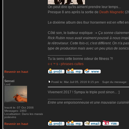
On peut dire qu'ils aiment prendre leur temps...
Presque 8 ans après la sortie de
Death Magnetic
(2
Le dixième album des
four horsemen
est en effet en
Côté son, le batteur explique : «
Ça sonne clairemen
Rick Rubin nous avait vraiment poussé à nous inspire
le rétroviseur. Cette fois-ci, c'est différent. On n'
type de production mais avec un peu plus de sonics
_________________
Tu la sens cette bonne odeur de fitness ?!
-
phrases cultes
© € ™ $
Revenir en haut
Sensei
Posté le: Mar Juil 05, 2016 9:15 pm
Sujet du message:
Lord
Vivement 2017 ! Sympa le triple post sinon... :]
_________________
Entre une empoisonneuse et une mauvaise cuisinière 
Inscrit le: 07 Oct 2006
Messages: 1993
Localisation: Dans les marais
poitevins
Revenir en haut