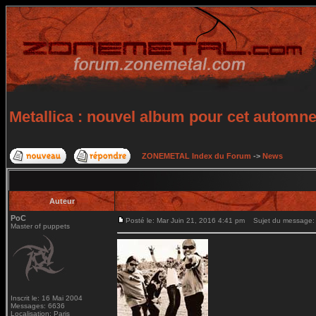
Metallica : nouvel album pour cet automn
ZONEMETAL Index du Forum
->
News
Auteur
PoC
Posté le: Mar Juin 21, 2016 4:41 pm
Sujet du message: M
Master of puppets
Inscrit le: 16 Mai 2004
Messages: 6636
Localisation: Paris