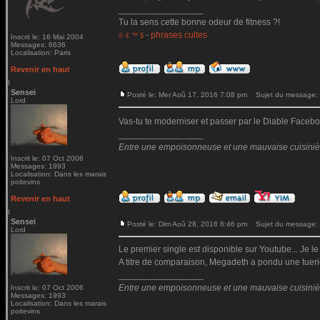
_________________
Tu la sens cette bonne odeur de fitness ?!
-
phrases cultes
© € ™ $
Inscrit le: 16 Mai 2004
Messages: 6636
Localisation: Paris
Revenir en haut
Sensei
Posté le: Mer Aoû 17, 2016 7:08 pm
Sujet du message:
Lord
Vas-tu te moderniser et passer par le Diable Fac
_________________
Entre une empoisonneuse et une mauvaise cuisinière 
Inscrit le: 07 Oct 2006
Messages: 1993
Localisation: Dans les marais
poitevins
Revenir en haut
Sensei
Posté le: Dim Aoû 28, 2016 6:46 pm
Sujet du message:
Lord
Le premier single est disponible sur Youtube... Je le
A titre de comparaison, Megadeth a pondu une tueri
_________________
Entre une empoisonneuse et une mauvaise cuisinière 
Inscrit le: 07 Oct 2006
Messages: 1993
Localisation: Dans les marais
poitevins