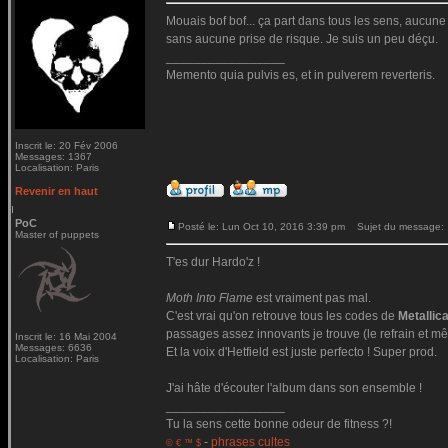
Mouais bof bof... ça part dans tous les sens, aucune c
sans aucune prise de risque. Je suis un peu déçu.
_________________
Memento quia pulvis es, et in pulverem reverteris.
Inscrit le: 20 Fév 2006
Messages: 1367
Localisation: Paris
Revenir en haut
PoC
Posté le: Lun Oct 10, 2016 3:39 pm
Sujet du message:
Master of puppets
T'es dur Hardo'z !
Moth Into Flame
est vraiment pas mal.
C'est vrai qu'on retrouve tous les codes de
Metallic
passages assez innovants je trouve (le refrain et mê
Inscrit le: 16 Mai 2004
Messages: 6636
Et la voix d'Hetfield est juste perfecto ! Super prod.
Localisation: Paris
J'ai hâte d'écouter l'album dans son ensemble !
_________________
Tu la sens cette bonne odeur de fitness ?!
-
phrases cultes
© € ™ $