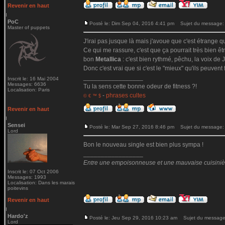
Revenir en haut
PoC
Posté le: Dim Sep 04, 2016 4:41 pm
Sujet du message:
Master of puppets
J'irai pas jusque là mais j'avoue que c'est étrange qu
Ce qui me rassure, c'est que ça pourrait très bien ê
bon
Metallica
: c'est bien rythmé, pêchu, la voix de Ja
Donc c'est vrai que si c'est le "mieux" qu'ils peuvent 
_________________
Inscrit le: 16 Mai 2004
Messages: 6636
Tu la sens cette bonne odeur de fitness ?!
Localisation: Paris
-
phrases cultes
© € ™ $
Revenir en haut
Sensei
Posté le: Mar Sep 27, 2016 8:46 pm
Sujet du message:
Lord
Bon le nouveau single est bien plus sympa !
_________________
Entre une empoisonneuse et une mauvaise cuisinière 
Inscrit le: 07 Oct 2006
Messages: 1993
Localisation: Dans les marais
poitevins
Revenir en haut
Hardo'z
Posté le: Jeu Sep 29, 2016 10:23 am
Sujet du message
Lord