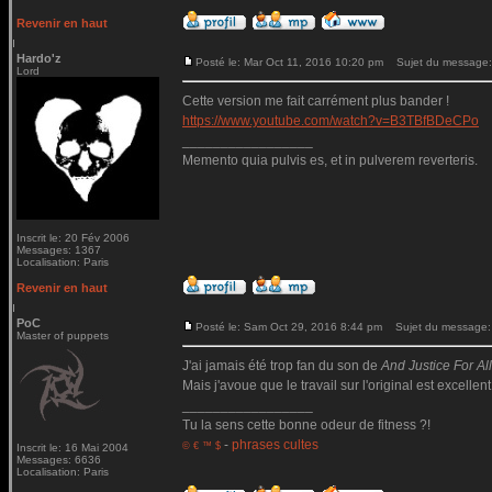
Revenir en haut
Hardo'z
Posté le: Mar Oct 11, 2016 10:20 pm
Sujet du message:
Lord
Cette version me fait carrément plus bander !
https://www.youtube.com/watch?v=B3TBfBDeCPo
_________________
Memento quia pulvis es, et in pulverem reverteris.
Inscrit le: 20 Fév 2006
Messages: 1367
Localisation: Paris
Revenir en haut
PoC
Posté le: Sam Oct 29, 2016 8:44 pm
Sujet du message:
Master of puppets
J'ai jamais été trop fan du son de
And Justice For All.
Mais j'avoue que le travail sur l'original est excellent
_________________
Tu la sens cette bonne odeur de fitness ?!
-
phrases cultes
© € ™ $
Inscrit le: 16 Mai 2004
Messages: 6636
Localisation: Paris