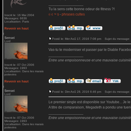
_________________
Tu la sens cette bonne odeur de fitness ?!
-
phrases cultes
© € ™ $
Inscrit le: 16 Mai 2004
Messages: 6636
Localisation: Paris
Revenir en haut
Sensei
Posté le: Mer Aoû 17, 2016 7:08 pm
Sujet du message:
Lord
Vas-tu te moderniser et passer par le Diable Fac
_________________
Entre une empoisonneuse et une mauvaise cuisinière 
Inscrit le: 07 Oct 2006
Messages: 1993
Localisation: Dans les marais
poitevins
Revenir en haut
Sensei
Posté le: Dim Aoû 28, 2016 6:46 pm
Sujet du message:
Lord
Le premier single est disponible sur Youtube... Je le
A titre de comparaison, Megadeth a pondu une tueri
_________________
Entre une empoisonneuse et une mauvaise cuisinière 
Inscrit le: 07 Oct 2006
Messages: 1993
Localisation: Dans les marais
poitevins