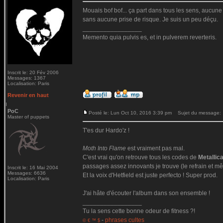
Mouais bof bof... ça part dans tous les sens, aucune c
sans aucune prise de risque. Je suis un peu déçu.
_________________
Memento quia pulvis es, et in pulverem reverteris.
Inscrit le: 20 Fév 2006
Messages: 1367
Localisation: Paris
Revenir en haut
PoC
Posté le: Lun Oct 10, 2016 3:39 pm
Sujet du message:
Master of puppets
T'es dur Hardo'z !
Moth Into Flame
est vraiment pas mal.
C'est vrai qu'on retrouve tous les codes de
Metallic
passages assez innovants je trouve (le refrain et mê
Inscrit le: 16 Mai 2004
Messages: 6636
Et la voix d'Hetfield est juste perfecto ! Super prod.
Localisation: Paris
J'ai hâte d'écouter l'album dans son ensemble !
_________________
Tu la sens cette bonne odeur de fitness ?!
-
phrases cultes
© € ™ $