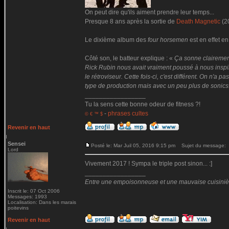
On peut dire qu'ils aiment prendre leur temps...
Presque 8 ans après la sortie de
Death Magnetic
(2
Le dixième album des
four horsemen
est en effet en
Côté son, le batteur explique : «
Ça sonne clairemen
Rick Rubin nous avait vraiment poussé à nous inspire
le rétroviseur. Cette fois-ci, c'est différent. On n'
type de production mais avec un peu plus de sonics
_________________
Tu la sens cette bonne odeur de fitness ?!
-
phrases cultes
© € ™ $
Revenir en haut
Sensei
Posté le: Mar Juil 05, 2016 9:15 pm
Sujet du message:
Lord
Vivement 2017 ! Sympa le triple post sinon... :]
_________________
Entre une empoisonneuse et une mauvaise cuisinière 
Inscrit le: 07 Oct 2006
Messages: 1993
Localisation: Dans les marais
poitevins
Revenir en haut