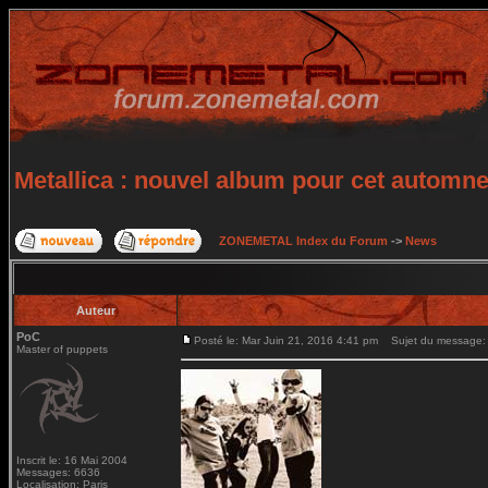
Metallica : nouvel album pour cet automn
ZONEMETAL Index du Forum
->
News
Auteur
PoC
Posté le: Mar Juin 21, 2016 4:41 pm
Sujet du message: M
Master of puppets
Inscrit le: 16 Mai 2004
Messages: 6636
Localisation: Paris