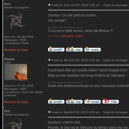
PoC
Posté le: Sam Juil 30, 2016 1:05 pm
Sujet du message:
Master of puppets
J'avoue ! Le site part en couille...
J'ai corrigé !
_________________
Tu la sens cette bonne odeur de fitness ?!
-
phrases cultes
© € ™ $
Inscrit le: 16 Mai 2004
Messages: 6636
Localisation: Paris
Revenir en haut
Sensei
Posté le: Mar Aoû 02, 2016 3:53 am
Sujet du message:
Lord
Il part peut-être en couille mais il survit malgré tout !
Mais ça me manque les longs blabla de l'époque...
_________________
Entre une empoisonneuse et une mauvaise cuisinière 
Inscrit le: 07 Oct 2006
Messages: 1993
Localisation: Dans les marais
poitevins
Revenir en haut
PoC
Posté le: Mar Aoû 09, 2016 9:05 pm
Sujet du message:
Master of puppets
Survivre, c'est le mot...
Promis, le jour où je retrouve du temps dans ma vie,