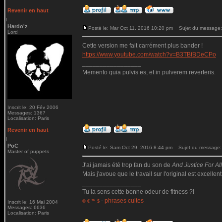
Revenir en haut
Hardo'z
Posté le: Mar Oct 11, 2016 10:20 pm
Sujet du message:
Lord
Cette version me fait carrément plus bander !
https://www.youtube.com/watch?v=B3TBfBDeCPo
_________________
Memento quia pulvis es, et in pulverem reverteris.
Inscrit le: 20 Fév 2006
Messages: 1367
Localisation: Paris
Revenir en haut
PoC
Posté le: Sam Oct 29, 2016 8:44 pm
Sujet du message:
Master of puppets
J'ai jamais été trop fan du son de
And Justice For All.
Mais j'avoue que le travail sur l'original est excellent
_________________
Tu la sens cette bonne odeur de fitness ?!
-
phrases cultes
© € ™ $
Inscrit le: 16 Mai 2004
Messages: 6636
Localisation: Paris