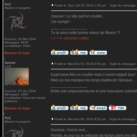
PoC
Posté le: Sam Juil 30, 2016 1:05 pm
Sujet du message:
Master of puppets
J'avoue ! Le site part en couille...
J'ai corrigé !
_________________
Tu la sens cette bonne odeur de fitness ?!
-
phrases cultes
© € ™ $
Inscrit le: 16 Mai 2004
Messages: 6636
Localisation: Paris
Revenir en haut
Sensei
Posté le: Mar Aoû 02, 2016 3:53 am
Sujet du message:
Lord
Il part peut-être en couille mais il survit malgré tout !
Mais ça me manque les longs blabla de l'époque...
_________________
Entre une empoisonneuse et une mauvaise cuisinière 
Inscrit le: 07 Oct 2006
Messages: 1993
Localisation: Dans les marais
poitevins
Revenir en haut
PoC
Posté le: Mar Aoû 09, 2016 9:05 pm
Sujet du message:
Master of puppets
Survivre, c'est le mot...
Promis, le jour où je retrouve du temps dans ma vie,