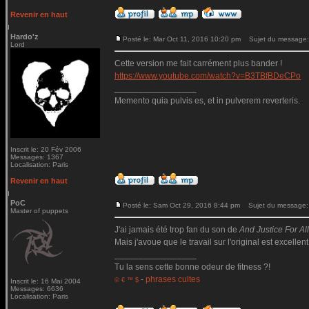
Revenir en haut
Hardo'z
Posté le: Mar Oct 11, 2016 10:20 pm
Sujet du message:
Lord
Cette version me fait carrément plus bander !
https://www.youtube.com/watch?v=B3TBfBDeCPo
_________________
Memento quia pulvis es, et in pulverem reverteris.
Inscrit le: 20 Fév 2006
Messages: 1367
Localisation: Paris
Revenir en haut
PoC
Posté le: Sam Oct 29, 2016 8:44 pm
Sujet du message:
Master of puppets
J'ai jamais été trop fan du son de
And Justice For All.
Mais j'avoue que le travail sur l'original est excellent
_________________
Tu la sens cette bonne odeur de fitness ?!
-
phrases cultes
© € ™ $
Inscrit le: 16 Mai 2004
Messages: 6636
Localisation: Paris