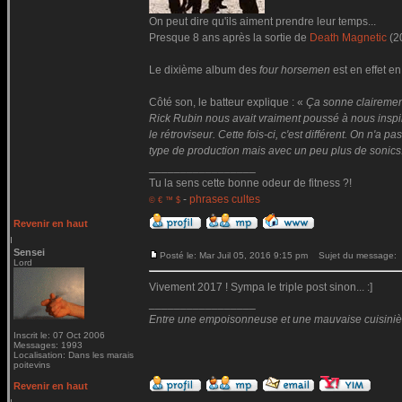
On peut dire qu'ils aiment prendre leur temps...
Presque 8 ans après la sortie de
Death Magnetic
(2
Le dixième album des
four horsemen
est en effet en
Côté son, le batteur explique : «
Ça sonne clairemen
Rick Rubin nous avait vraiment poussé à nous inspire
le rétroviseur. Cette fois-ci, c'est différent. On n'
type de production mais avec un peu plus de sonics
_________________
Tu la sens cette bonne odeur de fitness ?!
-
phrases cultes
© € ™ $
Revenir en haut
Sensei
Posté le: Mar Juil 05, 2016 9:15 pm
Sujet du message:
Lord
Vivement 2017 ! Sympa le triple post sinon... :]
_________________
Entre une empoisonneuse et une mauvaise cuisinière 
Inscrit le: 07 Oct 2006
Messages: 1993
Localisation: Dans les marais
poitevins
Revenir en haut