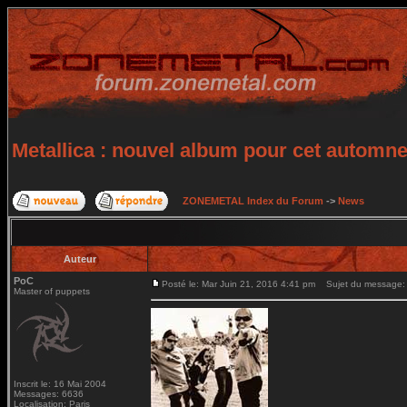
Metallica : nouvel album pour cet automn
ZONEMETAL Index du Forum
->
News
Auteur
PoC
Posté le: Mar Juin 21, 2016 4:41 pm
Sujet du message: M
Master of puppets
Inscrit le: 16 Mai 2004
Messages: 6636
Localisation: Paris