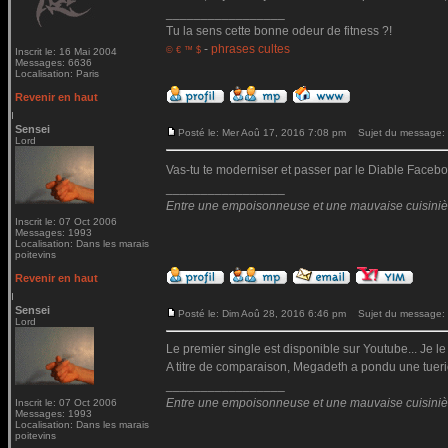
_________________
Tu la sens cette bonne odeur de fitness ?!
-
phrases cultes
© € ™ $
Inscrit le: 16 Mai 2004
Messages: 6636
Localisation: Paris
Revenir en haut
Sensei
Posté le: Mer Aoû 17, 2016 7:08 pm
Sujet du message:
Lord
Vas-tu te moderniser et passer par le Diable Fac
_________________
Entre une empoisonneuse et une mauvaise cuisinière 
Inscrit le: 07 Oct 2006
Messages: 1993
Localisation: Dans les marais
poitevins
Revenir en haut
Sensei
Posté le: Dim Aoû 28, 2016 6:46 pm
Sujet du message:
Lord
Le premier single est disponible sur Youtube... Je le
A titre de comparaison, Megadeth a pondu une tueri
_________________
Entre une empoisonneuse et une mauvaise cuisinière 
Inscrit le: 07 Oct 2006
Messages: 1993
Localisation: Dans les marais
poitevins