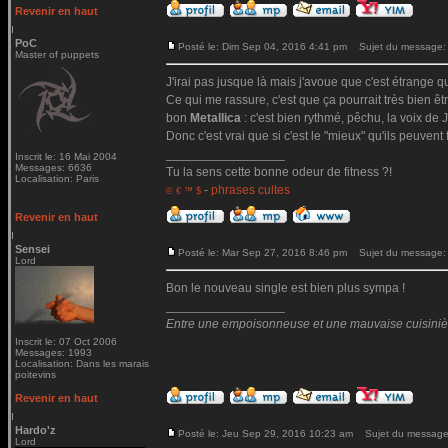
Revenir en haut
PoC
Posté le: Dim Sep 04, 2016 4:41 pm
Sujet du message:
Master of puppets
J'irai pas jusque là mais j'avoue que c'est étrange qu
Ce qui me rassure, c'est que ça pourrait très bien ê
bon
Metallica
: c'est bien rythmé, pêchu, la voix de Ja
Donc c'est vrai que si c'est le "mieux" qu'ils peuvent 
_________________
Inscrit le: 16 Mai 2004
Messages: 6636
Tu la sens cette bonne odeur de fitness ?!
Localisation: Paris
-
phrases cultes
© € ™ $
Revenir en haut
Sensei
Posté le: Mar Sep 27, 2016 8:46 pm
Sujet du message:
Lord
Bon le nouveau single est bien plus sympa !
_________________
Entre une empoisonneuse et une mauvaise cuisinière 
Inscrit le: 07 Oct 2006
Messages: 1993
Localisation: Dans les marais
poitevins
Revenir en haut
Hardo'z
Posté le: Jeu Sep 29, 2016 10:23 am
Sujet du message
Lord