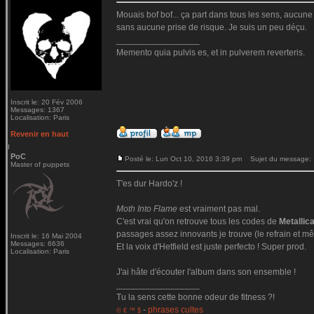
Mouais bof bof... ça part dans tous les sens, aucune c
sans aucune prise de risque. Je suis un peu déçu.
_________________
Memento quia pulvis es, et in pulverem reverteris.
Inscrit le: 20 Fév 2006
Messages: 1367
Localisation: Paris
Revenir en haut
PoC
Posté le: Lun Oct 10, 2016 3:39 pm
Sujet du message:
Master of puppets
T'es dur Hardo'z !
Moth Into Flame
est vraiment pas mal.
C'est vrai qu'on retrouve tous les codes de
Metallic
passages assez innovants je trouve (le refrain et mê
Inscrit le: 16 Mai 2004
Messages: 6636
Et la voix d'Hetfield est juste perfecto ! Super prod.
Localisation: Paris
J'ai hâte d'écouter l'album dans son ensemble !
_________________
Tu la sens cette bonne odeur de fitness ?!
-
phrases cultes
© € ™ $