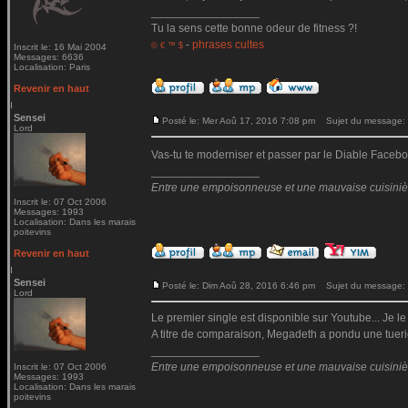
_________________
Tu la sens cette bonne odeur de fitness ?!
-
phrases cultes
© € ™ $
Inscrit le: 16 Mai 2004
Messages: 6636
Localisation: Paris
Revenir en haut
Sensei
Posté le: Mer Aoû 17, 2016 7:08 pm
Sujet du message:
Lord
Vas-tu te moderniser et passer par le Diable Fac
_________________
Entre une empoisonneuse et une mauvaise cuisinière 
Inscrit le: 07 Oct 2006
Messages: 1993
Localisation: Dans les marais
poitevins
Revenir en haut
Sensei
Posté le: Dim Aoû 28, 2016 6:46 pm
Sujet du message:
Lord
Le premier single est disponible sur Youtube... Je le
A titre de comparaison, Megadeth a pondu une tueri
_________________
Entre une empoisonneuse et une mauvaise cuisinière 
Inscrit le: 07 Oct 2006
Messages: 1993
Localisation: Dans les marais
poitevins