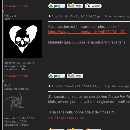
Revenir en haut
Hardo'z
Posté le: Mar Oct 11, 2016 10:20 pm
Sujet du message:
Lord
Cette version me fait carrément plus bander !
https://www.youtube.com/watch?v=B3TBfBDeCPo
_________________
Memento quia pulvis es, et in pulverem reverteris.
Inscrit le: 20 Fév 2006
Messages: 1367
Localisation: Paris
Revenir en haut
PoC
Posté le: Sam Oct 29, 2016 8:44 pm
Sujet du message:
Master of puppets
J'ai jamais été trop fan du son de
And Justice For All.
Mais j'avoue que le travail sur l'original est excellent
_________________
Tu la sens cette bonne odeur de fitness ?!
-
phrases cultes
© € ™ $
Inscrit le: 16 Mai 2004
Messages: 6636
Localisation: Paris