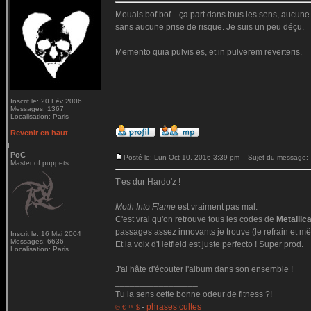
Mouais bof bof... ça part dans tous les sens, aucune c
sans aucune prise de risque. Je suis un peu déçu.
_________________
Memento quia pulvis es, et in pulverem reverteris.
Inscrit le: 20 Fév 2006
Messages: 1367
Localisation: Paris
Revenir en haut
PoC
Posté le: Lun Oct 10, 2016 3:39 pm
Sujet du message:
Master of puppets
T'es dur Hardo'z !
Moth Into Flame
est vraiment pas mal.
C'est vrai qu'on retrouve tous les codes de
Metallic
passages assez innovants je trouve (le refrain et mê
Inscrit le: 16 Mai 2004
Messages: 6636
Et la voix d'Hetfield est juste perfecto ! Super prod.
Localisation: Paris
J'ai hâte d'écouter l'album dans son ensemble !
_________________
Tu la sens cette bonne odeur de fitness ?!
-
phrases cultes
© € ™ $