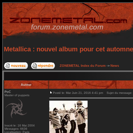
Metallica : nouvel album pour cet automn
ZONEMETAL Index du Forum
->
News
Auteur
PoC
Posté le: Mar Juin 21, 2016 4:41 pm
Sujet du message: M
Master of puppets
Inscrit le: 16 Mai 2004
Messages: 6636
Localisation: Paris