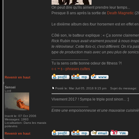
On peut dire qu'ils aiment prendre leur temps...
Presque 8 ans après la sortie de
Death Magnetic
(2
Le dixième album des
four horsemen
est en effet en
Côté son, le batteur explique : «
Ça sonne clairemen
Rick Rubin nous avait vraiment poussé à nous inspire
le rétroviseur. Cette fois-ci, c'est différent. On n'
type de production mais avec un peu plus de sonics
_________________
Tu la sens cette bonne odeur de fitness ?!
-
phrases cultes
© € ™ $
Revenir en haut
Sensei
Posté le: Mar Juil 05, 2016 9:15 pm
Sujet du message:
Lord
Vivement 2017 ! Sympa le triple post sinon... :]
_________________
Entre une empoisonneuse et une mauvaise cuisinière 
Inscrit le: 07 Oct 2006
Messages: 1993
Localisation: Dans les marais
poitevins
Revenir en haut