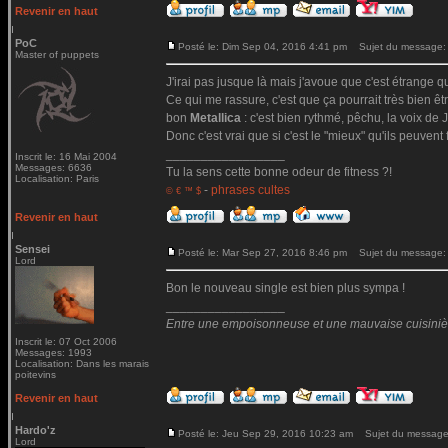
Revenir en haut
PoC
Posté le: Dim Sep 04, 2016 4:41 pm
Sujet du message:
Master of puppets
J'irai pas jusque là mais j'avoue que c'est étrange qu
Ce qui me rassure, c'est que ça pourrait très bien ê
bon
Metallica
: c'est bien rythmé, pêchu, la voix de Ja
Donc c'est vrai que si c'est le "mieux" qu'ils peuvent 
_________________
Inscrit le: 16 Mai 2004
Messages: 6636
Tu la sens cette bonne odeur de fitness ?!
Localisation: Paris
-
phrases cultes
© € ™ $
Revenir en haut
Sensei
Posté le: Mar Sep 27, 2016 8:46 pm
Sujet du message:
Lord
Bon le nouveau single est bien plus sympa !
_________________
Entre une empoisonneuse et une mauvaise cuisinière 
Inscrit le: 07 Oct 2006
Messages: 1993
Localisation: Dans les marais
poitevins
Revenir en haut
Hardo'z
Posté le: Jeu Sep 29, 2016 10:23 am
Sujet du message
Lord