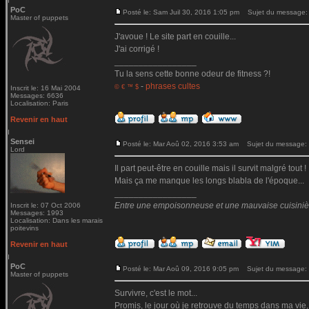
PoC
Posté le: Sam Juil 30, 2016 1:05 pm
Sujet du message:
Master of puppets
J'avoue ! Le site part en couille...
J'ai corrigé !
_________________
Tu la sens cette bonne odeur de fitness ?!
-
phrases cultes
© € ™ $
Inscrit le: 16 Mai 2004
Messages: 6636
Localisation: Paris
Revenir en haut
Sensei
Posté le: Mar Aoû 02, 2016 3:53 am
Sujet du message:
Lord
Il part peut-être en couille mais il survit malgré tout !
Mais ça me manque les longs blabla de l'époque...
_________________
Entre une empoisonneuse et une mauvaise cuisinière 
Inscrit le: 07 Oct 2006
Messages: 1993
Localisation: Dans les marais
poitevins
Revenir en haut
PoC
Posté le: Mar Aoû 09, 2016 9:05 pm
Sujet du message:
Master of puppets
Survivre, c'est le mot...
Promis, le jour où je retrouve du temps dans ma vie,