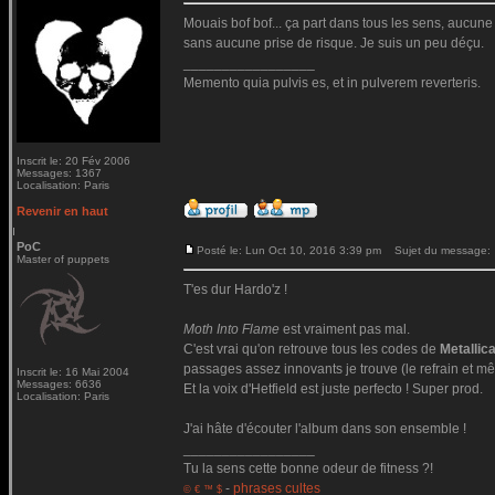
Mouais bof bof... ça part dans tous les sens, aucune c
sans aucune prise de risque. Je suis un peu déçu.
_________________
Memento quia pulvis es, et in pulverem reverteris.
Inscrit le: 20 Fév 2006
Messages: 1367
Localisation: Paris
Revenir en haut
PoC
Posté le: Lun Oct 10, 2016 3:39 pm
Sujet du message:
Master of puppets
T'es dur Hardo'z !
Moth Into Flame
est vraiment pas mal.
C'est vrai qu'on retrouve tous les codes de
Metallic
passages assez innovants je trouve (le refrain et mê
Inscrit le: 16 Mai 2004
Messages: 6636
Et la voix d'Hetfield est juste perfecto ! Super prod.
Localisation: Paris
J'ai hâte d'écouter l'album dans son ensemble !
_________________
Tu la sens cette bonne odeur de fitness ?!
-
phrases cultes
© € ™ $