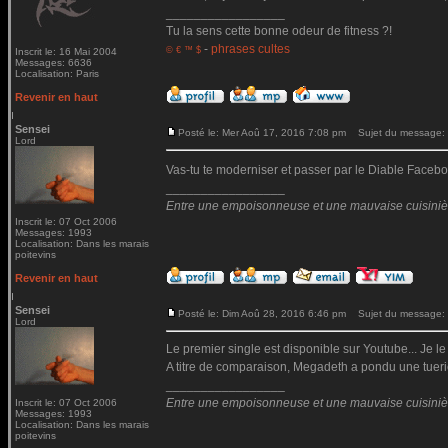
_________________
Tu la sens cette bonne odeur de fitness ?!
-
phrases cultes
© € ™ $
Inscrit le: 16 Mai 2004
Messages: 6636
Localisation: Paris
Revenir en haut
Sensei
Posté le: Mer Aoû 17, 2016 7:08 pm
Sujet du message:
Lord
Vas-tu te moderniser et passer par le Diable Fac
_________________
Entre une empoisonneuse et une mauvaise cuisinière 
Inscrit le: 07 Oct 2006
Messages: 1993
Localisation: Dans les marais
poitevins
Revenir en haut
Sensei
Posté le: Dim Aoû 28, 2016 6:46 pm
Sujet du message:
Lord
Le premier single est disponible sur Youtube... Je le
A titre de comparaison, Megadeth a pondu une tueri
_________________
Entre une empoisonneuse et une mauvaise cuisinière 
Inscrit le: 07 Oct 2006
Messages: 1993
Localisation: Dans les marais
poitevins