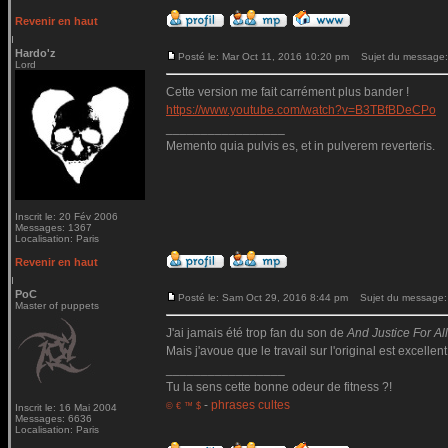
Revenir en haut
Hardo'z
Posté le: Mar Oct 11, 2016 10:20 pm
Sujet du message:
Lord
Cette version me fait carrément plus bander !
https://www.youtube.com/watch?v=B3TBfBDeCPo
_________________
Memento quia pulvis es, et in pulverem reverteris.
Inscrit le: 20 Fév 2006
Messages: 1367
Localisation: Paris
Revenir en haut
PoC
Posté le: Sam Oct 29, 2016 8:44 pm
Sujet du message:
Master of puppets
J'ai jamais été trop fan du son de
And Justice For All.
Mais j'avoue que le travail sur l'original est excellent
_________________
Tu la sens cette bonne odeur de fitness ?!
-
phrases cultes
© € ™ $
Inscrit le: 16 Mai 2004
Messages: 6636
Localisation: Paris