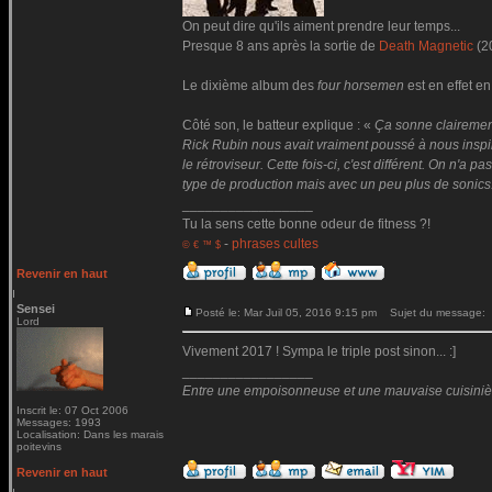
On peut dire qu'ils aiment prendre leur temps...
Presque 8 ans après la sortie de
Death Magnetic
(2
Le dixième album des
four horsemen
est en effet en
Côté son, le batteur explique : «
Ça sonne clairemen
Rick Rubin nous avait vraiment poussé à nous inspire
le rétroviseur. Cette fois-ci, c'est différent. On n'
type de production mais avec un peu plus de sonics
_________________
Tu la sens cette bonne odeur de fitness ?!
-
phrases cultes
© € ™ $
Revenir en haut
Sensei
Posté le: Mar Juil 05, 2016 9:15 pm
Sujet du message:
Lord
Vivement 2017 ! Sympa le triple post sinon... :]
_________________
Entre une empoisonneuse et une mauvaise cuisinière 
Inscrit le: 07 Oct 2006
Messages: 1993
Localisation: Dans les marais
poitevins
Revenir en haut