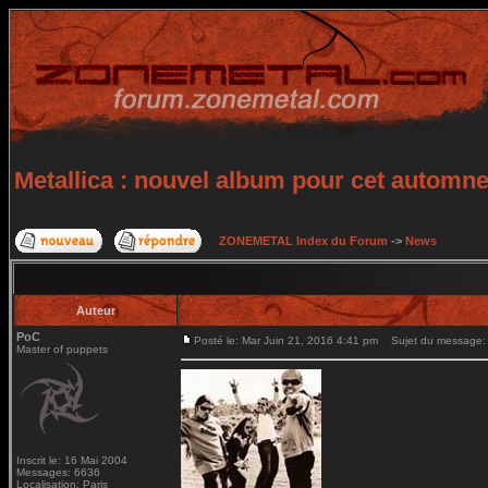
Metallica : nouvel album pour cet automn
ZONEMETAL Index du Forum
->
News
Auteur
PoC
Posté le: Mar Juin 21, 2016 4:41 pm
Sujet du message: M
Master of puppets
Inscrit le: 16 Mai 2004
Messages: 6636
Localisation: Paris