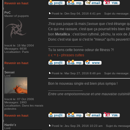
Revenir en haut
PoC
Posté le: Dim Sep 04, 2016 4:41 pm
Sujet du message:
Master of puppets
J'irai pas jusque là mais j'avoue que c'est étrange qu
Ce qui me rassure, c'est que ça pourrait très bien ê
bon
Metallica
: c'est bien rythmé, pêchu, la voix de Ja
Donc c'est vrai que si c'est le "mieux" qu'ils peuvent 
_________________
Inscrit le: 16 Mai 2004
Messages: 6636
Tu la sens cette bonne odeur de fitness ?!
Localisation: Paris
-
phrases cultes
© € ™ $
Revenir en haut
Sensei
Posté le: Mar Sep 27, 2016 8:46 pm
Sujet du message:
Lord
Bon le nouveau single est bien plus sympa !
_________________
Entre une empoisonneuse et une mauvaise cuisinière 
Inscrit le: 07 Oct 2006
Messages: 1993
Localisation: Dans les marais
poitevins
Revenir en haut
Hardo'z
Posté le: Jeu Sep 29, 2016 10:23 am
Sujet du message
Lord