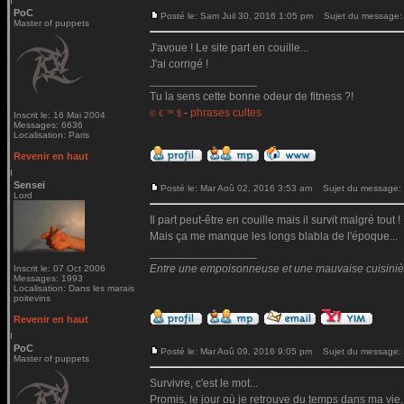
PoC
Posté le: Sam Juil 30, 2016 1:05 pm
Sujet du message:
Master of puppets
J'avoue ! Le site part en couille...
J'ai corrigé !
_________________
Tu la sens cette bonne odeur de fitness ?!
-
phrases cultes
© € ™ $
Inscrit le: 16 Mai 2004
Messages: 6636
Localisation: Paris
Revenir en haut
Sensei
Posté le: Mar Aoû 02, 2016 3:53 am
Sujet du message:
Lord
Il part peut-être en couille mais il survit malgré tout !
Mais ça me manque les longs blabla de l'époque...
_________________
Entre une empoisonneuse et une mauvaise cuisinière 
Inscrit le: 07 Oct 2006
Messages: 1993
Localisation: Dans les marais
poitevins
Revenir en haut
PoC
Posté le: Mar Aoû 09, 2016 9:05 pm
Sujet du message:
Master of puppets
Survivre, c'est le mot...
Promis, le jour où je retrouve du temps dans ma vie,