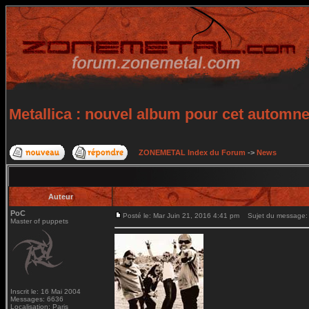
Metallica : nouvel album pour cet automn
ZONEMETAL Index du Forum
->
News
Auteur
PoC
Posté le: Mar Juin 21, 2016 4:41 pm
Sujet du message: M
Master of puppets
Inscrit le: 16 Mai 2004
Messages: 6636
Localisation: Paris