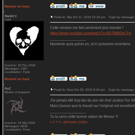
Revenir en haut
Hardo'z
Posté le: Mar Oct 11, 2016 10:20 pm
Sujet du message:
Lord
Cette version me fait carrément plus bander !
https://www.youtube.com/watch?v=B3TBfBDeCPo
_________________
Memento quia pulvis es, et in pulverem reverteris.
Inscrit le: 20 Fév 2006
Messages: 1367
Localisation: Paris
Revenir en haut
PoC
Posté le: Sam Oct 29, 2016 8:44 pm
Sujet du message:
Master of puppets
J'ai jamais été trop fan du son de
And Justice For All.
Mais j'avoue que le travail sur l'original est excellent
_________________
Tu la sens cette bonne odeur de fitness ?!
-
phrases cultes
© € ™ $
Inscrit le: 16 Mai 2004
Messages: 6636
Localisation: Paris