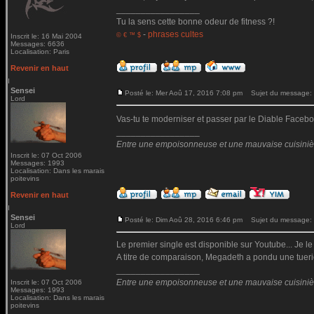
_________________
Tu la sens cette bonne odeur de fitness ?!
-
phrases cultes
© € ™ $
Inscrit le: 16 Mai 2004
Messages: 6636
Localisation: Paris
Revenir en haut
Sensei
Posté le: Mer Aoû 17, 2016 7:08 pm
Sujet du message:
Lord
Vas-tu te moderniser et passer par le Diable Fac
_________________
Entre une empoisonneuse et une mauvaise cuisinière 
Inscrit le: 07 Oct 2006
Messages: 1993
Localisation: Dans les marais
poitevins
Revenir en haut
Sensei
Posté le: Dim Aoû 28, 2016 6:46 pm
Sujet du message:
Lord
Le premier single est disponible sur Youtube... Je le
A titre de comparaison, Megadeth a pondu une tueri
_________________
Entre une empoisonneuse et une mauvaise cuisinière 
Inscrit le: 07 Oct 2006
Messages: 1993
Localisation: Dans les marais
poitevins