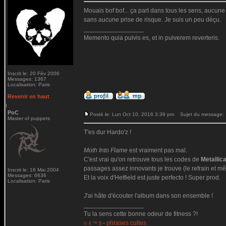
Mouais bof bof... ça part dans tous les sens, aucune c
sans aucune prise de risque. Je suis un peu déçu.
_________________
Memento quia pulvis es, et in pulverem reverteris.
Inscrit le: 20 Fév 2006
Messages: 1367
Localisation: Paris
Revenir en haut
PoC
Posté le: Lun Oct 10, 2016 3:39 pm
Sujet du message:
Master of puppets
T'es dur Hardo'z !
Moth Into Flame
est vraiment pas mal.
C'est vrai qu'on retrouve tous les codes de
Metallic
passages assez innovants je trouve (le refrain et mê
Inscrit le: 16 Mai 2004
Messages: 6636
Et la voix d'Hetfield est juste perfecto ! Super prod.
Localisation: Paris
J'ai hâte d'écouter l'album dans son ensemble !
_________________
Tu la sens cette bonne odeur de fitness ?!
-
phrases cultes
© € ™ $