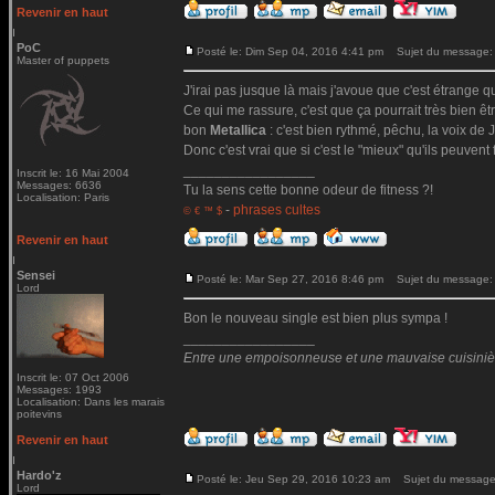
Revenir en haut
PoC
Posté le: Dim Sep 04, 2016 4:41 pm
Sujet du message:
Master of puppets
J'irai pas jusque là mais j'avoue que c'est étrange qu
Ce qui me rassure, c'est que ça pourrait très bien ê
bon
Metallica
: c'est bien rythmé, pêchu, la voix de Ja
Donc c'est vrai que si c'est le "mieux" qu'ils peuvent 
_________________
Inscrit le: 16 Mai 2004
Messages: 6636
Tu la sens cette bonne odeur de fitness ?!
Localisation: Paris
-
phrases cultes
© € ™ $
Revenir en haut
Sensei
Posté le: Mar Sep 27, 2016 8:46 pm
Sujet du message:
Lord
Bon le nouveau single est bien plus sympa !
_________________
Entre une empoisonneuse et une mauvaise cuisinière 
Inscrit le: 07 Oct 2006
Messages: 1993
Localisation: Dans les marais
poitevins
Revenir en haut
Hardo'z
Posté le: Jeu Sep 29, 2016 10:23 am
Sujet du message
Lord