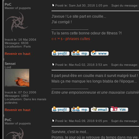
PoC
Posté le: Sam Juil 30, 2016 1:05 pm
Sujet du message:
Master of puppets
J'avoue ! Le site part en couille...
J'ai corrigé !
_________________
Tu la sens cette bonne odeur de fitness ?!
-
phrases cultes
© € ™ $
Inscrit le: 16 Mai 2004
Messages: 6636
Localisation: Paris
Revenir en haut
Sensei
Posté le: Mar Aoû 02, 2016 3:53 am
Sujet du message:
Lord
Il part peut-être en couille mais il survit malgré tout !
Mais ça me manque les longs blabla de l'époque...
_________________
Entre une empoisonneuse et une mauvaise cuisinière 
Inscrit le: 07 Oct 2006
Messages: 1993
Localisation: Dans les marais
poitevins
Revenir en haut
PoC
Posté le: Mar Aoû 09, 2016 9:05 pm
Sujet du message:
Master of puppets
Survivre, c'est le mot...
Promis, le jour où je retrouve du temps dans ma vie,