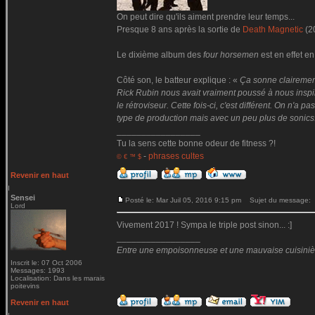
On peut dire qu'ils aiment prendre leur temps...
Presque 8 ans après la sortie de
Death Magnetic
(2
Le dixième album des
four horsemen
est en effet en
Côté son, le batteur explique : «
Ça sonne clairemen
Rick Rubin nous avait vraiment poussé à nous inspire
le rétroviseur. Cette fois-ci, c'est différent. On n'
type de production mais avec un peu plus de sonics
_________________
Tu la sens cette bonne odeur de fitness ?!
-
phrases cultes
© € ™ $
Revenir en haut
Sensei
Posté le: Mar Juil 05, 2016 9:15 pm
Sujet du message:
Lord
Vivement 2017 ! Sympa le triple post sinon... :]
_________________
Entre une empoisonneuse et une mauvaise cuisinière 
Inscrit le: 07 Oct 2006
Messages: 1993
Localisation: Dans les marais
poitevins
Revenir en haut