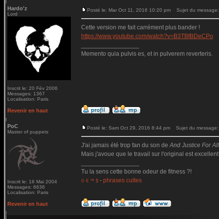
Hardo'z
Posté le: Mar Oct 11, 2016 10:20 pm
Sujet du message:
Lord
Cette version me fait carrément plus bander !
https://www.youtube.com/watch?v=B3TBfBDeCPo
_________________
Memento quia pulvis es, et in pulverem reverteris.
Inscrit le: 20 Fév 2006
Messages: 1367
Localisation: Paris
Revenir en haut
PoC
Posté le: Sam Oct 29, 2016 8:44 pm
Sujet du message:
Master of puppets
J'ai jamais été trop fan du son de
And Justice For All.
Mais j'avoue que le travail sur l'original est excellent
_________________
Tu la sens cette bonne odeur de fitness ?!
-
phrases cultes
© € ™ $
Inscrit le: 16 Mai 2004
Messages: 6636
Localisation: Paris
Revenir en haut