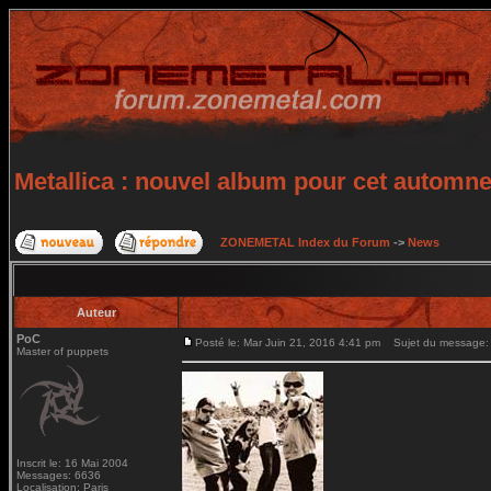
Metallica : nouvel album pour cet automn
ZONEMETAL Index du Forum
->
News
Auteur
PoC
Posté le: Mar Juin 21, 2016 4:41 pm
Sujet du message: M
Master of puppets
Inscrit le: 16 Mai 2004
Messages: 6636
Localisation: Paris