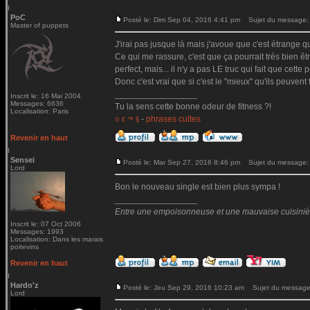
PoC
Posté le: Dim Sep 04, 2016 4:41 pm
Sujet du message:
Master of puppets
J'irai pas jusque là mais j'avoue que c'est étrange qu
Ce qui me rassure, c'est que ça pourrait très bien ê
perfect, mais... il n'y a pas LE truc qui fait que cette p
Donc c'est vrai que si c'est le "mieux" qu'ils peuvent 
_________________
Inscrit le: 16 Mai 2004
Messages: 6636
Tu la sens cette bonne odeur de fitness ?!
Localisation: Paris
-
phrases cultes
© € ™ $
Revenir en haut
Sensei
Posté le: Mar Sep 27, 2016 8:46 pm
Sujet du message:
Lord
Bon le nouveau single est bien plus sympa !
_________________
Entre une empoisonneuse et une mauvaise cuisinière 
Inscrit le: 07 Oct 2006
Messages: 1993
Localisation: Dans les marais
poitevins
Revenir en haut
Hardo'z
Posté le: Jeu Sep 29, 2016 10:23 am
Sujet du message
Lord