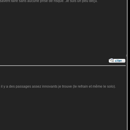
s savent faire sans aucune prise de risque. Je suis un peu déçu.
il y a des passages assez innovants je trouve (le refrain et même le solo).