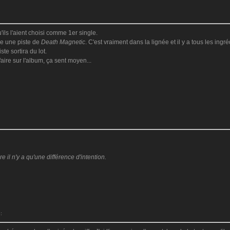
'ils l'aient choisi comme 1er single.
tre une piste de
Death Magnetic
. C'est vraiment dans la lignée et il y a tous les ing
iste sortira du lot.
faire sur l'album, ça sent moyen...
il n'y a qu'une différence d'intention.
: