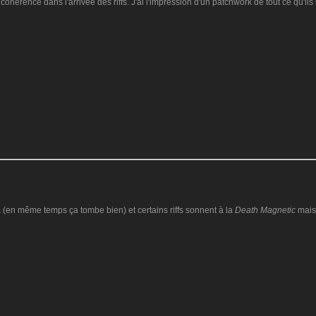
cohérence dans l'arrivée des riffs. J'ai l'impression d'un patchwork de tout ce qu'il
a
(en même temps ça tombe bien) et certains riffs sonnent à la
Death Magnetic
mais 