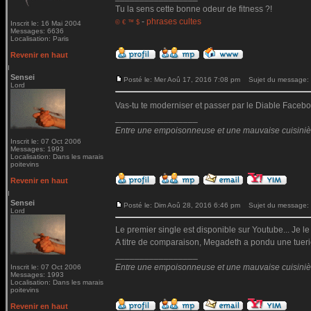
Tu la sens cette bonne odeur de fitness ?!
-
phrases cultes
© € ™ $
Inscrit le: 16 Mai 2004
Messages: 6636
Localisation: Paris
Revenir en haut
Sensei
Posté le: Mer Aoû 17, 2016 7:08 pm
Sujet du message:
Lord
Vas-tu te moderniser et passer par le Diable Fac
_________________
Entre une empoisonneuse et une mauvaise cuisinière 
Inscrit le: 07 Oct 2006
Messages: 1993
Localisation: Dans les marais
poitevins
Revenir en haut
Sensei
Posté le: Dim Aoû 28, 2016 6:46 pm
Sujet du message:
Lord
Le premier single est disponible sur Youtube... Je le
A titre de comparaison, Megadeth a pondu une tueri
_________________
Entre une empoisonneuse et une mauvaise cuisinière 
Inscrit le: 07 Oct 2006
Messages: 1993
Localisation: Dans les marais
poitevins
Revenir en haut