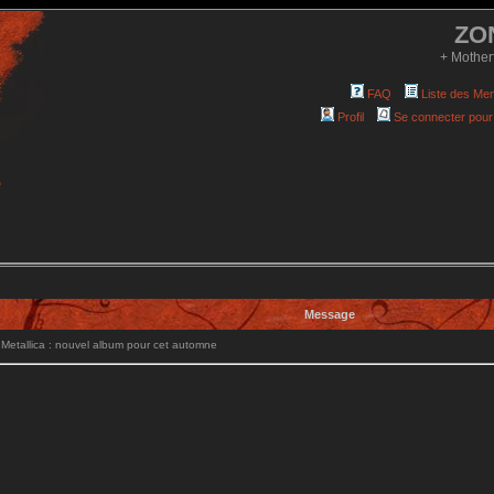
ZO
+ Mother
FAQ
Liste des Me
Profil
Se connecter pour
e
Message
etallica : nouvel album pour cet automne