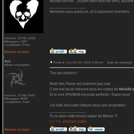
Mouais bof bof... ça part dans tous les sens, aucune 
_________________
Memento quia pulvis es, et in pulverem reverteris.
Inscrit le: 20 Fév 2006
Messages: 1367
Localisation: Paris
Revenir en haut
PoC
Posté le: Lun Oct 10, 2016 3:39 pm
Sujet du message:
Master of puppets
T'es dur Hardo'z !
Moth Into Flame
est vraiment pas mal.
C'est vrai qu'on retrouve tous les codes de
Metallic
Et la voix d'Hetfield est juste perfecto ! Super prod.
Inscrit le: 16 Mai 2004
Messages: 6636
Localisation: Paris
J'ai hâte d'écouter l'album dans son ensemble !
_________________
Tu la sens cette bonne odeur de fitness ?!
-
phrases cultes
© € ™ $
Revenir en haut