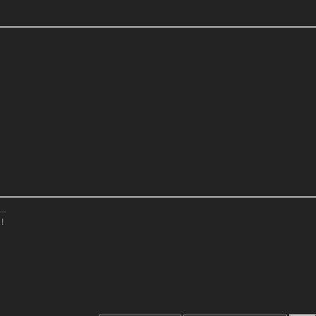
..
 !