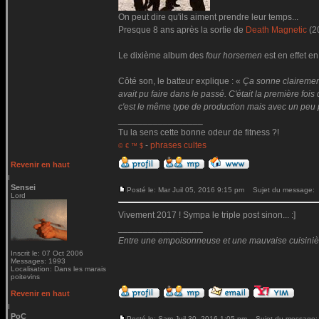
On peut dire qu'ils aiment prendre leur temps...
Presque 8 ans après la sortie de
Death Magnetic
(2
Le dixième album des
four horsemen
est en effet en
Côté son, le batteur explique : «
Ça sonne clairement
avait pu faire dans le passé. C'était la première fois
c'est le même type de production mais avec un peu 
_________________
Tu la sens cette bonne odeur de fitness ?!
-
phrases cultes
© € ™ $
Revenir en haut
Sensei
Posté le: Mar Juil 05, 2016 9:15 pm
Sujet du message:
Lord
Vivement 2017 ! Sympa le triple post sinon... :]
_________________
Entre une empoisonneuse et une mauvaise cuisinière 
Inscrit le: 07 Oct 2006
Messages: 1993
Localisation: Dans les marais
poitevins
Revenir en haut
PoC
Posté le: Sam Juil 30, 2016 1:05 pm
Sujet du message: