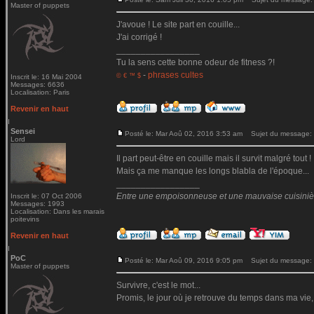
Master of puppets
J'avoue ! Le site part en couille...
J'ai corrigé !
_________________
Tu la sens cette bonne odeur de fitness ?!
-
phrases cultes
© € ™ $
Inscrit le: 16 Mai 2004
Messages: 6636
Localisation: Paris
Revenir en haut
Sensei
Posté le: Mar Aoû 02, 2016 3:53 am
Sujet du message:
Lord
Il part peut-être en couille mais il survit malgré tout !
Mais ça me manque les longs blabla de l'époque...
_________________
Entre une empoisonneuse et une mauvaise cuisinière 
Inscrit le: 07 Oct 2006
Messages: 1993
Localisation: Dans les marais
poitevins
Revenir en haut
PoC
Posté le: Mar Aoû 09, 2016 9:05 pm
Sujet du message:
Master of puppets
Survivre, c'est le mot...
Promis, le jour où je retrouve du temps dans ma vie,
_________________