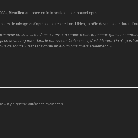
008),
Metallica
annonce enfin la sortie de son nouvel opus !
 cours de mixage et d'après les dires de Lars Ulrich, la bête devrait sortir durant l
 comme du Metallica même si c'est sans doute moins frénétique que sur le dernie
 qu'on devait regarder dans le rétroviseur. Cette fois-ci, c'est différent. On n'a pa
plus de sonics. C'est sans doute un album plus divers également.
»
il n'y a qu'une différence d'intention.