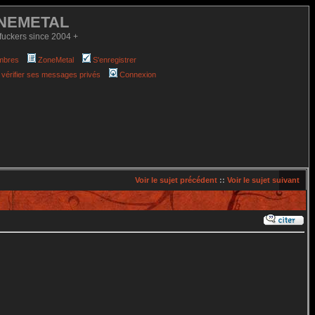
NEMETAL
fuckers since 2004 +
mbres
ZoneMetal
S'enregistrer
 vérifier ses messages privés
Connexion
Voir le sujet précédent
::
Voir le sujet suivant