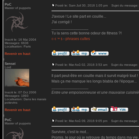
PoC
Posté le: Sam Juil 30, 2016 1:05 pm
Sujet du message:
Master of puppets
J'avoue ! Le site part en couille...
J'ai corrigé !
_________________
Tu la sens cette bonne odeur de fitness ?!
-
phrases cultes
© € ™ $
Inscrit le: 16 Mai 2004
Messages: 6636
Localisation: Paris
Revenir en haut
Sensei
Posté le: Mar Aoû 02, 2016 3:53 am
Sujet du message:
Lord
Il part peut-être en couille mais il survit malgré tout !
Mais ça me manque les longs blabla de l'époque...
_________________
Entre une empoisonneuse et une mauvaise cuisinière 
Inscrit le: 07 Oct 2006
Messages: 1993
Localisation: Dans les marais
poitevins
Revenir en haut
PoC
Posté le: Mar Aoû 09, 2016 9:05 pm
Sujet du message:
Master of puppets
Survivre, c'est le mot...
Promis, le jour où je retrouve du temps dans ma vie,