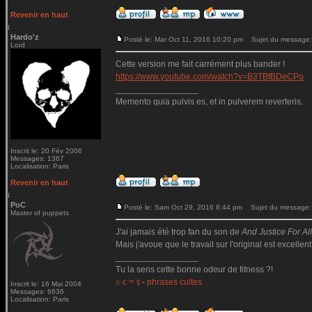
Revenir en haut
Hardo'z
Posté le: Mar Oct 11, 2016 10:20 pm
Sujet du message:
Lord
Cette version me fait carrément plus bander !
https://www.youtube.com/watch?v=B3TBfBDeCPo
_________________
Memento quia pulvis es, et in pulverem reverteris.
Inscrit le: 20 Fév 2006
Messages: 1367
Localisation: Paris
Revenir en haut
PoC
Posté le: Sam Oct 29, 2016 8:44 pm
Sujet du message:
Master of puppets
J'ai jamais été trop fan du son de
And Justice For All.
Mais j'avoue que le travail sur l'original est excellent
_________________
Tu la sens cette bonne odeur de fitness ?!
-
phrases cultes
© € ™ $
Inscrit le: 16 Mai 2004
Messages: 6636
Localisation: Paris