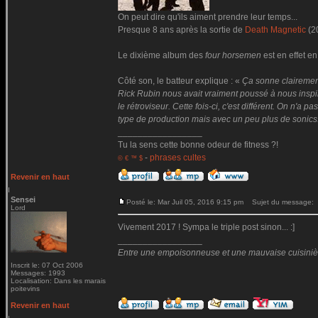
On peut dire qu'ils aiment prendre leur temps...
Presque 8 ans après la sortie de
Death Magnetic
(2
Le dixième album des
four horsemen
est en effet en
Côté son, le batteur explique : «
Ça sonne clairemen
Rick Rubin nous avait vraiment poussé à nous inspire
le rétroviseur. Cette fois-ci, c'est différent. On n'
type de production mais avec un peu plus de sonics
_________________
Tu la sens cette bonne odeur de fitness ?!
-
phrases cultes
© € ™ $
Revenir en haut
Sensei
Posté le: Mar Juil 05, 2016 9:15 pm
Sujet du message:
Lord
Vivement 2017 ! Sympa le triple post sinon... :]
_________________
Entre une empoisonneuse et une mauvaise cuisinière 
Inscrit le: 07 Oct 2006
Messages: 1993
Localisation: Dans les marais
poitevins
Revenir en haut