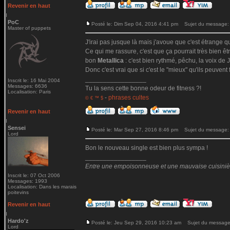
Revenir en haut
PoC
Posté le: Dim Sep 04, 2016 4:41 pm
Sujet du message:
Master of puppets
J'irai pas jusque là mais j'avoue que c'est étrange qu
Ce qui me rassure, c'est que ça pourrait très bien ê
bon
Metallica
: c'est bien rythmé, pêchu, la voix de Ja
Donc c'est vrai que si c'est le "mieux" qu'ils peuvent 
_________________
Inscrit le: 16 Mai 2004
Messages: 6636
Tu la sens cette bonne odeur de fitness ?!
Localisation: Paris
-
phrases cultes
© € ™ $
Revenir en haut
Sensei
Posté le: Mar Sep 27, 2016 8:46 pm
Sujet du message:
Lord
Bon le nouveau single est bien plus sympa !
_________________
Entre une empoisonneuse et une mauvaise cuisinière 
Inscrit le: 07 Oct 2006
Messages: 1993
Localisation: Dans les marais
poitevins
Revenir en haut
Hardo'z
Posté le: Jeu Sep 29, 2016 10:23 am
Sujet du message
Lord