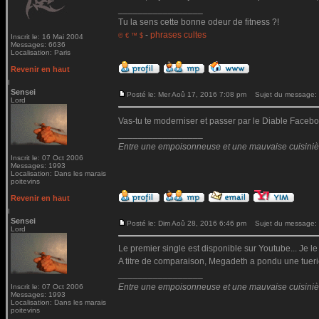
_________________
Tu la sens cette bonne odeur de fitness ?!
-
phrases cultes
© € ™ $
Inscrit le: 16 Mai 2004
Messages: 6636
Localisation: Paris
Revenir en haut
Sensei
Posté le: Mer Aoû 17, 2016 7:08 pm
Sujet du message:
Lord
Vas-tu te moderniser et passer par le Diable Fac
_________________
Entre une empoisonneuse et une mauvaise cuisinière 
Inscrit le: 07 Oct 2006
Messages: 1993
Localisation: Dans les marais
poitevins
Revenir en haut
Sensei
Posté le: Dim Aoû 28, 2016 6:46 pm
Sujet du message:
Lord
Le premier single est disponible sur Youtube... Je le
A titre de comparaison, Megadeth a pondu une tueri
_________________
Entre une empoisonneuse et une mauvaise cuisinière 
Inscrit le: 07 Oct 2006
Messages: 1993
Localisation: Dans les marais
poitevins