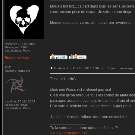
Mouais bof bof... ça part dans tous les sens, aucune c
sans aucune prise de risque. Je suis un peu déçu.
_________________
Memento quia pulvis es, et in pulverem reverteris.
Inscrit le: 20 Fév 2006
Messages: 1367
Localisation: Paris
Revenir en haut
PoC
Posté le: Lun Oct 10, 2016 3:39 pm
Sujet du message:
Master of puppets
T'es dur Hardo'z !
Moth Into Flame
est vraiment pas mal.
C'est vrai qu'on retrouve tous les codes de
Metallic
passages assez innovants je trouve (le refrain et mê
Inscrit le: 16 Mai 2004
Messages: 6636
Et la voix d'Hetfield est juste perfecto ! Super prod.
Localisation: Paris
J'ai hâte d'écouter l'album dans son ensemble !
_________________
Tu la sens cette bonne odeur de fitness ?!
-
phrases cultes
© € ™ $