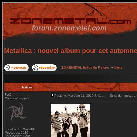
Metallica : nouvel album pour cet automn
ZONEMETAL Index du Forum
->
News
Auteur
PoC
Posté le: Mar Juin 21, 2016 4:41 pm
Sujet du message: M
Master of puppets
Inscrit le: 16 Mai 2004
Messages: 6636
Localisation: Paris