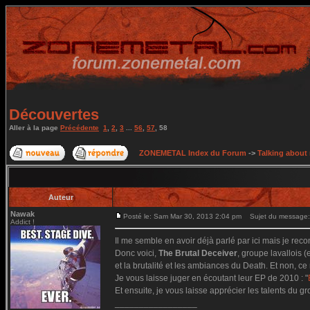
Découvertes
Aller à la page
Précédente
1
,
2
,
3
...
56
,
57
,
58
ZONEMETAL Index du Forum
->
Talking about
Auteur
Nawak
Posté le: Sam Mar 30, 2013 2:04 pm
Sujet du message:
Addict !
Il me semble en avoir déjà parlé par ici mais je rec
Donc voici,
The Brutal Deceiver
, groupe lavallois 
et la brutalité et les ambiances du Death. Et non, ce
Je vous laisse juger en écoutant leur EP de 2010 : "
Et ensuite, je vous laisse apprécier les talents du g
_________________