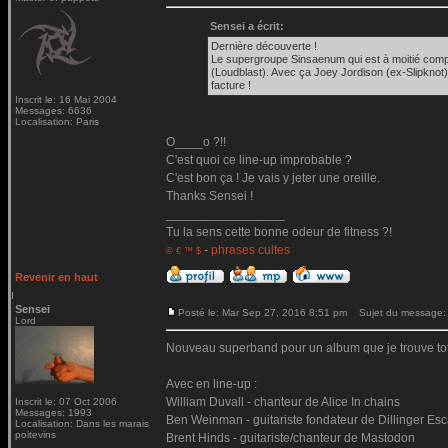
Sensei a écrit:
Dernière découverte !
Le supergroupe Sinsaenum qui est à moitié comp
(Loudblast). Avec ça Joey Jordison (ex-Slipknot)
facture !
Inscrit le: 16 Mai 2004
Messages: 6636
Localisation: Paris
O____o ?!!
C'est quoi ce line-up improbable ?
C'est bon ça ! Je vais y jeter une oreille.
Thanks Sensei !
_________________
Tu la sens cette bonne odeur de fitness ?!
-
phrases cultes
© € ™ $
Revenir en haut
Sensei
Posté le: Mar Sep 27, 2016 8:51 pm
Sujet du message:
Lord
Nouveau superband pour un album que je trouve tota
Avec en line-up :
William Duvall - chanteur de Alice In chains
Inscrit le: 07 Oct 2006
Messages: 1993
Ben Weinman - guitariste fondateur de Dillinger Es
Localisation: Dans les marais
poitevins
Brent Hinds - guitariste/chanteur de Mastodon