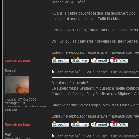
l'année 2014 ! Héhé
- Dans le genre psychédélique, j'ai découvert Dog F
est surtout pour les fans de Faith No More.
- Being As An Ocean, leur dernier effort est vraiment
Voili voilou, les dernières nouvelles du sieur Sensei
_________________
Entre une empoisonneuse et une mauvaise cuisinière 
Revenir en haut
Sensei
Posté le: Mar Aoû 02, 2016 3:52 am
Sujet du message:
Lord
Dernière découverte !
Le supergroupe Sinsaenum qui est à moitié composé
(Loudblast). Avec ça Joey Jordison (ex-Slipknot), At
Inscrit le: 07 Oct 2006
Messages: 1993
Sinon le dernier Witherscape (avec dieu Dan Swano)
Localisation: Dans les marais
poitevins
_________________
Entre une empoisonneuse et une mauvaise cuisinière 
Revenir en haut
PoC
Posté le: Mar Aoû 09, 2016 9:07 pm
Sujet du message:
Master of puppets