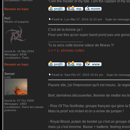
Localisation: Rennes
"I am the master of my fate. I am the captain of my so
Revenir en haut
PoC
Posté le: Lun Mar 17, 2014 11:22 pm
Sujet du message
Master of puppets
C'est de la bonne ça !
Pour une fois qu'un super band pond pas une gross
_________________
Tu la sens cette bonne odeur de fitness ?!
-
phrases cultes
© € ™ $
Inscrit le: 16 Mai 2004
Messages: 6636
Localisation: Paris
Revenir en haut
Sensei
Posté le: Sam Fév 07, 2015 10:31 pm
Sujet du messag
Lord
Pauvre site, j'ai l'impression qu'il est mouru. Je reg
Bref, dernières découvertes, flemme de mettre les li
Inscrit le: 07 Oct 2006
Messages: 1993
- Rise Of The Northstar, groupe français qui gère la
Localisation: Dans les marais
poitevins
Mais la prod' est nickel et on a envie de jumper !
- Royal Blood, putain de bordel ça c'est un groupe d
mais ça c'est énorme. Basse + batterie, feeling énorme