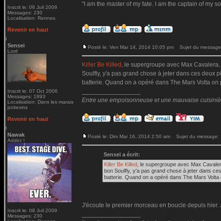
"I am the master of my fate. I am the captain of my so
Inscrit le: 08 Juil 2009
Messages: 230
Localisation: Rennes
Revenir en haut
Sensei
Posté le: Ven Mar 14, 2014 10:05 pm
Sujet du message
Lord
Killer Be Killed
, le supergroupe avec Max Cavalera, 
Soulfly, y'a pas grand chose à jeter dans ces deux p
batterie. Quand on a opéré dans The Mars Volta on pe
_________________
Inscrit le: 07 Oct 2006
Messages: 1993
Entre une empoisonneuse et une mauvaise cuisinière 
Localisation: Dans les marais
poitevins
Revenir en haut
Nawak
Posté le: Dim Mar 16, 2014 2:50 am
Sujet du message:
Addict !
Sensei a écrit:
Killer Be Killed
, le supergroupe avec Max Cavaler
bon Soulfly, y'a pas grand chose à jeter dans ce
batterie. Quand on a opéré dans The Mars Volta o
J'écoute le premier morceau en boucle depuis hier. J
Inscrit le: 08 Juil 2009
_________________
Messages: 230