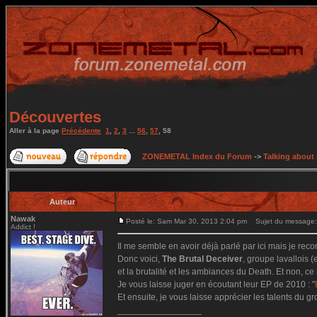
Découvertes
Aller à la page
Précédente
1
,
2
,
3
...
56
,
57
,
58
ZONEMETAL Index du Forum
->
Talking about
Auteur
Nawak
Posté le: Sam Mar 30, 2013 2:04 pm
Sujet du message:
Addict !
Il me semble en avoir déjà parlé par ici mais je rec
Donc voici,
The Brutal Deceiver
, groupe lavallois 
et la brutalité et les ambiances du Death. Et non, ce
Je vous laisse juger en écoutant leur EP de 2010 : "
Et ensuite, je vous laisse apprécier les talents du g
_________________