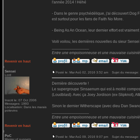
l'année 2014 ! Héhé
- Dans le genre psychédélique, j'ai découvert Dog F
est surtout pour les fans de Faith No More.
- Being As An Ocean, leur dernier effort est vraiment
Voili voilou, les dernières nouvelles du sieur Sensei
_________________
Entre une empoisonneuse et une mauvaise cuisinière 
Revenir en haut
Sensei
Posté le: Mar Aoû 02, 2016 3:52 am
Sujet du message:
Lord
Dernière découverte !
Le supergroupe Sinsaenum qui est à moitié composé
(Loudblast). Avec ça Joey Jordison (ex-Slipknot), At
Inscrit le: 07 Oct 2006
Messages: 1993
Sinon le dernier Witherscape (avec dieu Dan Swano)
Localisation: Dans les marais
poitevins
_________________
Entre une empoisonneuse et une mauvaise cuisinière 
Revenir en haut
PoC
Posté le: Mar Aoû 09, 2016 9:07 pm
Sujet du message:
Master of puppets