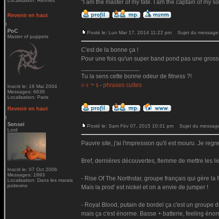
Localisation: Rennes
"I am the master of my fate. I am the captain of my so
Revenir en haut
PoC
Posté le: Lun Mar 17, 2014 11:22 pm
Sujet du message
Master of puppets
C'est de la bonne ça !
Pour une fois qu'un super band pond pas une gross
_________________
Tu la sens cette bonne odeur de fitness ?!
-
phrases cultes
© € ™ $
Inscrit le: 16 Mai 2004
Messages: 6636
Localisation: Paris
Revenir en haut
Sensei
Posté le: Sam Fév 07, 2015 10:31 pm
Sujet du messag
Lord
Pauvre site, j'ai l'impression qu'il est mouru. Je reg
Bref, dernières découvertes, flemme de mettre les li
Inscrit le: 07 Oct 2006
Messages: 1993
- Rise Of The Northstar, groupe français qui gère la
Localisation: Dans les marais
poitevins
Mais la prod' est nickel et on a envie de jumper !
- Royal Blood, putain de bordel ça c'est un groupe d
mais ça c'est énorme. Basse + batterie, feeling énorme