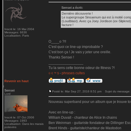
Sensei a écrit:
Dernière découverte !
Le supergroupe Sinsaenum qui est à moitié comp
(Loudblast). Avec ça Joey Jordison (ex-Slipknot)
facture !
Inscrit le: 16 Mai 2004
Messages: 6636
Localisation: Paris
O____o ?!!
C'est quoi ce line-up improbable ?
C'est bon ça ! Je vais y jeter une oreille.
Thanks Sensei !
_________________
Tu la sens cette bonne odeur de fitness ?!
-
phrases cultes
© € ™ $
Revenir en haut
Sensei
Posté le: Mar Sep 27, 2016 8:51 pm
Sujet du message:
Lord
Nouveau superband pour un album que je trouve tota
Avec en line-up :
William Duvall - chanteur de Alice In chains
Inscrit le: 07 Oct 2006
Messages: 1993
Ben Weinman - guitariste fondateur de Dillinger Es
Localisation: Dans les marais
poitevins
Brent Hinds - guitariste/chanteur de Mastodon