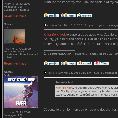
"I am the master of my fate. I am the captain of my so
Inscrit le: 08 Juil 2009
Messages: 230
Localisation: Rennes
Revenir en haut
Sensei
Posté le: Ven Mar 14, 2014 10:05 pm
Sujet du message
Lord
Killer Be Killed
, le supergroupe avec Max Cavalera, 
Soulfly, y'a pas grand chose à jeter dans ces deux p
batterie. Quand on a opéré dans The Mars Volta on pe
_________________
Inscrit le: 07 Oct 2006
Messages: 1993
Entre une empoisonneuse et une mauvaise cuisinière 
Localisation: Dans les marais
poitevins
Revenir en haut
Nawak
Posté le: Dim Mar 16, 2014 2:50 am
Sujet du message:
Addict !
Sensei a écrit:
Killer Be Killed
, le supergroupe avec Max Cavaler
bon Soulfly, y'a pas grand chose à jeter dans ce
batterie. Quand on a opéré dans The Mars Volta o
J'écoute le premier morceau en boucle depuis hier. J
Inscrit le: 08 Juil 2009
_________________
Messages: 230