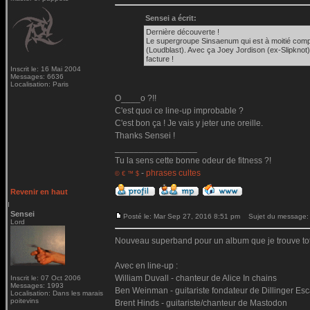
Sensei a écrit:
Dernière découverte !
Le supergroupe Sinsaenum qui est à moitié comp
(Loudblast). Avec ça Joey Jordison (ex-Slipknot)
facture !
Inscrit le: 16 Mai 2004
Messages: 6636
Localisation: Paris
O____o ?!!
C'est quoi ce line-up improbable ?
C'est bon ça ! Je vais y jeter une oreille.
Thanks Sensei !
_________________
Tu la sens cette bonne odeur de fitness ?!
-
phrases cultes
© € ™ $
Revenir en haut
Sensei
Posté le: Mar Sep 27, 2016 8:51 pm
Sujet du message:
Lord
Nouveau superband pour un album que je trouve tota
Avec en line-up :
William Duvall - chanteur de Alice In chains
Inscrit le: 07 Oct 2006
Messages: 1993
Ben Weinman - guitariste fondateur de Dillinger Es
Localisation: Dans les marais
poitevins
Brent Hinds - guitariste/chanteur de Mastodon