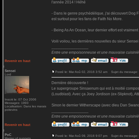
l'année 2014 ! Héhé
- Dans le genre psychédélique, j'ai découvert Dog F
est surtout pour les fans de Faith No More.
- Being As An Ocean, leur dernier effort est vraiment
Voili voilou, les dernières nouvelles du sieur Sensei
_________________
Entre une empoisonneuse et une mauvaise cuisinière 
Revenir en haut
Sensei
Posté le: Mar Aoû 02, 2016 3:52 am
Sujet du message:
Lord
Dernière découverte !
Le supergroupe Sinsaenum qui est à moitié composé
(Loudblast). Avec ça Joey Jordison (ex-Slipknot), At
Inscrit le: 07 Oct 2006
Messages: 1993
Sinon le dernier Witherscape (avec dieu Dan Swano)
Localisation: Dans les marais
poitevins
_________________
Entre une empoisonneuse et une mauvaise cuisinière 
Revenir en haut
PoC
Posté le: Mar Aoû 09, 2016 9:07 pm
Sujet du message:
Master of puppets