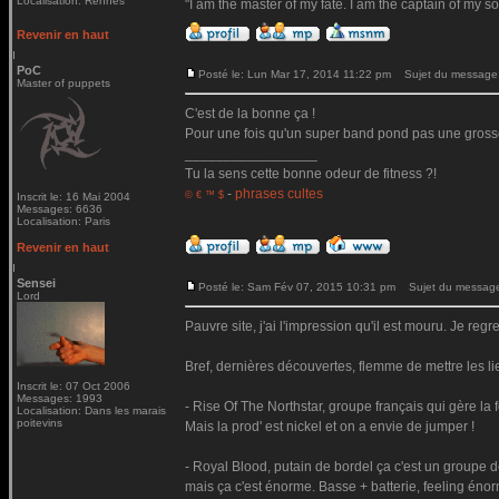
Localisation: Rennes
"I am the master of my fate. I am the captain of my so
Revenir en haut
PoC
Posté le: Lun Mar 17, 2014 11:22 pm
Sujet du message
Master of puppets
C'est de la bonne ça !
Pour une fois qu'un super band pond pas une gross
_________________
Tu la sens cette bonne odeur de fitness ?!
-
phrases cultes
© € ™ $
Inscrit le: 16 Mai 2004
Messages: 6636
Localisation: Paris
Revenir en haut
Sensei
Posté le: Sam Fév 07, 2015 10:31 pm
Sujet du messag
Lord
Pauvre site, j'ai l'impression qu'il est mouru. Je reg
Bref, dernières découvertes, flemme de mettre les li
Inscrit le: 07 Oct 2006
Messages: 1993
- Rise Of The Northstar, groupe français qui gère la
Localisation: Dans les marais
poitevins
Mais la prod' est nickel et on a envie de jumper !
- Royal Blood, putain de bordel ça c'est un groupe d
mais ça c'est énorme. Basse + batterie, feeling énorme