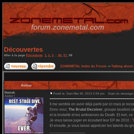
Découvertes
Aller à la page
Précédente
1
,
2
,
3
...
56
,
57
,
58
ZONEMETAL Index du Forum
->
Talking about
Auteur
Nawak
Posté le: Sam Mar 30, 2013 2:04 pm
Sujet du message:
Addict !
Il me semble en avoir déjà parlé par ici mais je rec
Donc voici,
The Brutal Deceiver
, groupe lavallois 
et la brutalité et les ambiances du Death. Et non, ce
Je vous laisse juger en écoutant leur EP de 2010 : "
Et ensuite, je vous laisse apprécier les talents du g
_________________