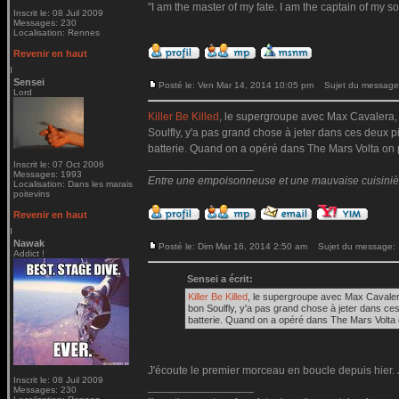
"I am the master of my fate. I am the captain of my so
Inscrit le: 08 Juil 2009
Messages: 230
Localisation: Rennes
Revenir en haut
Sensei
Posté le: Ven Mar 14, 2014 10:05 pm
Sujet du message
Lord
Killer Be Killed
, le supergroupe avec Max Cavalera, 
Soulfly, y'a pas grand chose à jeter dans ces deux p
batterie. Quand on a opéré dans The Mars Volta on pe
_________________
Inscrit le: 07 Oct 2006
Messages: 1993
Entre une empoisonneuse et une mauvaise cuisinière 
Localisation: Dans les marais
poitevins
Revenir en haut
Nawak
Posté le: Dim Mar 16, 2014 2:50 am
Sujet du message:
Addict !
Sensei a écrit:
Killer Be Killed
, le supergroupe avec Max Cavaler
bon Soulfly, y'a pas grand chose à jeter dans ce
batterie. Quand on a opéré dans The Mars Volta o
J'écoute le premier morceau en boucle depuis hier. J
Inscrit le: 08 Juil 2009
_________________
Messages: 230