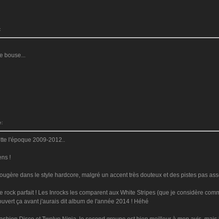
:
e bouse...
e:
rette l'époque 2009-2012..
ens !
fougère dans le style hardcore, malgré un accent très douteux et des pistes pas asse
e rock parfait ! Les Inrocks les comparent aux White Stripes (que je considère com
écouvert ça avant j'aurais dit album de l'année 2014 ! Héhé