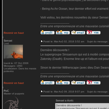
- Dans le genre psychédélique, j'ai découvert Dog F
- Being As An Ocean, leur dernier effort est vraiment
Voili voilou, les dernières nouvelles du sieur Sensei
_________________
Entre une empoisonneuse et une mauvaise cuisinière 
Revenir en haut
Sensei
Posté le: Mar Aoû 02, 2016 3:52 am
Sujet du message:
Lord
Dernière découverte !
Le supergroupe Sinsaenum qui est à moitié composée
Zatorsky (Daath). Enorme line-up et l'album est pour
Inscrit le: 07 Oct 2006
Messages: 1993
Sinon le dernier Witherscape (avec dieu Dan Swano)
Localisation: Dans les marais
poitevins
_________________
Entre une empoisonneuse et une mauvaise cuisinière 
Revenir en haut
PoC
Posté le: Mar Aoû 09, 2016 9:07 pm
Sujet du message:
Master of puppets
Sensei a écrit:
Dernière découverte !
Le supergroupe Sinsaenum qui est à moitié c