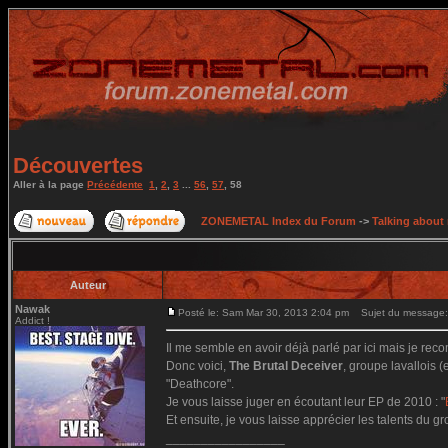
Découvertes
Aller à la page
Précédente
1
,
2
,
3
...
56
,
57
,
58
ZONEMETAL Index du Forum
->
Talking about
Auteur
Nawak
Posté le: Sam Mar 30, 2013 2:04 pm
Sujet du message:
Addict !
Il me semble en avoir déjà parlé par ici mais je rec
Donc voici,
The Brutal Deceiver
, groupe lavallois 
"Deathcore".
Je vous laisse juger en écoutant leur EP de 2010 : "
Et ensuite, je vous laisse apprécier les talents du g
_________________