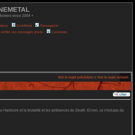
NEMETAL
fuckers since 2004 +
mbres
ZoneMetal
S'enregistrer
 vérifier ses messages privés
Connexion
Voir le sujet précédent
::
Voir le sujet suivant
u Hardcore et la brutalité et les ambiances du Death. Et non, ce n'est pas du