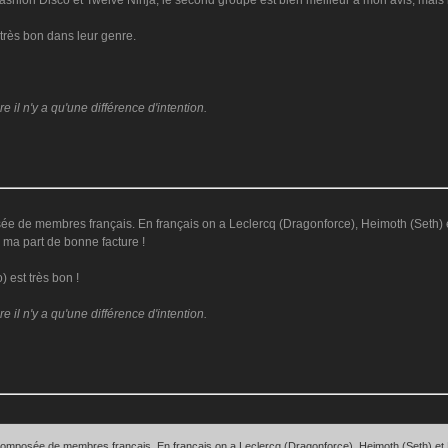
ashion Disco et Twelve Ninja, le second groupe est bien meilleur à mon avis, mais l
 très bon dans leur genre.
il n'y a qu'une différence d'intention.
 de membres français. En français on a Leclercq (Dragonforce), Heimoth (Seth) et 
 ma part de bonne facture !
 est très bon !
il n'y a qu'une différence d'intention.
omposée de membres français. En français on a Leclercq (Dragonforce), Heimoth (Seth) et Bu