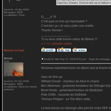
Zatorsky (Daath). Enorme line-up et l'album 
Inscrit le: 16 Mai 2004
Messages: 6636
Localisation: Paris
O____o ?!!
C'est quoi ce line-up improbable ?
C'est bon ça ! Je vais y jeter une oreille.
Thanks Sensei !
_________________
Tu la sens cette bonne odeur de fitness ?!
-
phrases cultes
© € ™ $
Revenir en haut
Sensei
Posté le: Mar Sep 27, 2016 8:51 pm
Sujet du message:
Lord
Nouveau superband pour un album que je trouve tota
Avec en line-up :
William Duvall - chanteur de Alice In chains
Inscrit le: 07 Oct 2006
Messages: 1993
Ben Weinman - guitariste fondateur de Dillinger Es
Localisation: Dans les marais
poitevins
Brent Hinds - guitariste/chanteur de Mastodon
Pete Griffin - bassiste de Dethklok
Thomas Pridgen - ex The Mars Volta
Le tout donne un mélange ultra perché entre DEP et