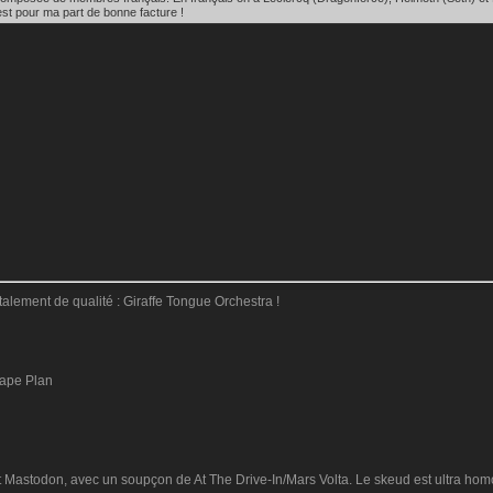
est pour ma part de bonne facture !
lement de qualité : Giraffe Tongue Orchestra !
cape Plan
 Mastodon, avec un soupçon de At The Drive-In/Mars Volta. Le skeud est ultra hom