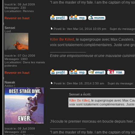
"I am the master of my fate. I am the captain of my so
Inscrit le: 08 Juil 2009
Messages: 230
Localisation: Rennes
Revenir en haut
Sensei
Posté le: Ven Mar 14, 2014 10:05 pm
Sujet du message
Lord
Killer Be Killed
, le supergroupe avec Max Cavalera, G
voix sont totalement complémentaires. Juste une gro
_________________
Entre une empoisonneuse et une mauvaise cuisinière 
Inscrit le: 07 Oct 2006
Messages: 1993
Localisation: Dans les marais
poitevins
Revenir en haut
Nawak
Posté le: Dim Mar 16, 2014 2:50 am
Sujet du message:
Addict !
Sensei a écrit:
Killer Be Killed
, le supergroupe avec Max Cava
voix sont totalement complémentaires. Juste 
J'écoute le premier morceau en boucle depuis hier. J
_________________
Inscrit le: 08 Juil 2009
Messages: 230
"I am the master of my fate. I am the captain of my so