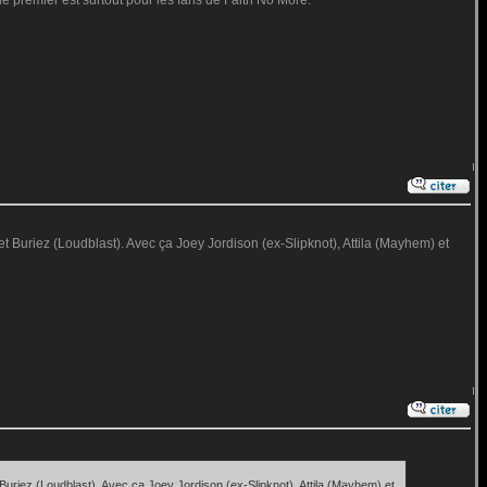
e premier est surtout pour les fans de Faith No More.
Buriez (Loudblast). Avec ça Joey Jordison (ex-Slipknot), Attila (Mayhem) et
riez (Loudblast). Avec ça Joey Jordison (ex-Slipknot), Attila (Mayhem) et