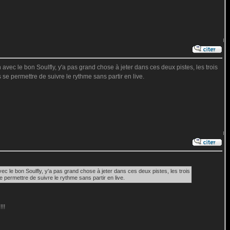
ec le bon Soulfly, y'a pas grand chose à jeter dans ces deux pistes, les trois
e permettre de suivre le rythme sans partir en live.
 le bon Soulfly, y'a pas grand chose à jeter dans ces deux pistes, les trois
permettre de suivre le rythme sans partir en live.
!!