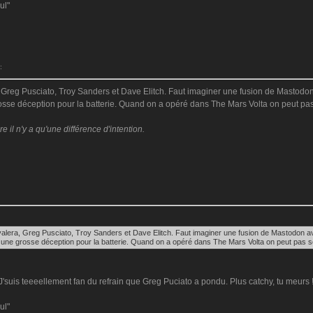
ul"
:
reg Pusciato, Troy Sanders et Dave Elitch. Faut imaginer une fusion de Mastodon av
sse déception pour la batterie. Quand on a opéré dans The Mars Volta on peut pas s
il n'y a qu'une différence d'intention.
lera, Greg Pusciato, Troy Sanders et Dave Elitch. Faut imaginer une fusion de Mastodon avec
une grosse déception pour la batterie. Quand on a opéré dans The Mars Volta on peut pas se 
'suis teeeellement fan du refrain que Greg Puciato a pondu. Plus catchy, tu meurs !!
ul"