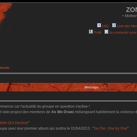
ZO
+ Mother
FAQ
Liste des Me
Profil
Se connecter pour
 music
Message
ommence car l'actualité du groupe en question s'active !
(et side project des membres de
As We Draw
) mélangeant habillement la violence d
Birth Of A Decline
"
roupe avec leur premier album qui sortira le 01/04/2013 : "
Go Die. One by One
"