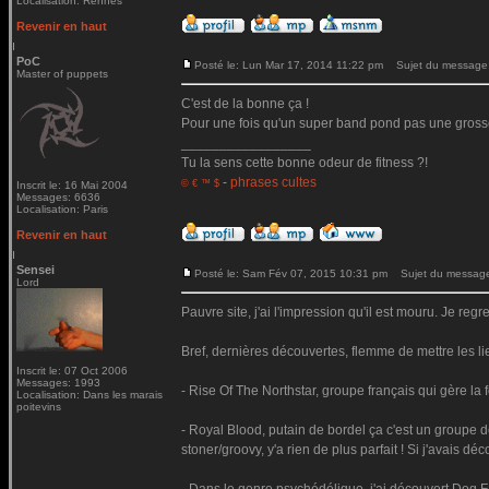
Localisation: Rennes
Revenir en haut
PoC
Posté le: Lun Mar 17, 2014 11:22 pm
Sujet du message
Master of puppets
C'est de la bonne ça !
Pour une fois qu'un super band pond pas une gross
_________________
Tu la sens cette bonne odeur de fitness ?!
-
phrases cultes
© € ™ $
Inscrit le: 16 Mai 2004
Messages: 6636
Localisation: Paris
Revenir en haut
Sensei
Posté le: Sam Fév 07, 2015 10:31 pm
Sujet du messag
Lord
Pauvre site, j'ai l'impression qu'il est mouru. Je reg
Bref, dernières découvertes, flemme de mettre les li
Inscrit le: 07 Oct 2006
Messages: 1993
- Rise Of The Northstar, groupe français qui gère la 
Localisation: Dans les marais
poitevins
- Royal Blood, putain de bordel ça c'est un groupe d
stoner/groovy, y'a rien de plus parfait ! Si j'avais d