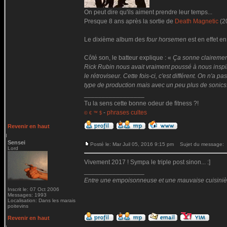
On peut dire qu'ils aiment prendre leur temps...
Presque 8 ans après la sortie de
Death Magnetic
(2
Le dixième album des
four horsemen
est en effet en
Côté son, le batteur explique : «
Ça sonne clairemen
Rick Rubin nous avait vraiment poussé à nous inspire
le rétroviseur. Cette fois-ci, c'est différent. On n'
type de production mais avec un peu plus de sonics
_________________
Tu la sens cette bonne odeur de fitness ?!
-
phrases cultes
© € ™ $
Revenir en haut
Sensei
Posté le: Mar Juil 05, 2016 9:15 pm
Sujet du message:
Lord
Vivement 2017 ! Sympa le triple post sinon... :]
_________________
Entre une empoisonneuse et une mauvaise cuisinière 
Inscrit le: 07 Oct 2006
Messages: 1993
Localisation: Dans les marais
poitevins
Revenir en haut