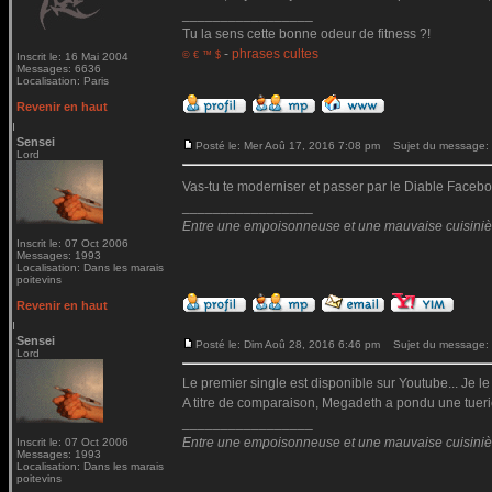
_________________
Tu la sens cette bonne odeur de fitness ?!
-
phrases cultes
© € ™ $
Inscrit le: 16 Mai 2004
Messages: 6636
Localisation: Paris
Revenir en haut
Sensei
Posté le: Mer Aoû 17, 2016 7:08 pm
Sujet du message:
Lord
Vas-tu te moderniser et passer par le Diable Fac
_________________
Entre une empoisonneuse et une mauvaise cuisinière 
Inscrit le: 07 Oct 2006
Messages: 1993
Localisation: Dans les marais
poitevins
Revenir en haut
Sensei
Posté le: Dim Aoû 28, 2016 6:46 pm
Sujet du message:
Lord
Le premier single est disponible sur Youtube... Je le
A titre de comparaison, Megadeth a pondu une tueri
_________________
Entre une empoisonneuse et une mauvaise cuisinière 
Inscrit le: 07 Oct 2006
Messages: 1993
Localisation: Dans les marais
poitevins