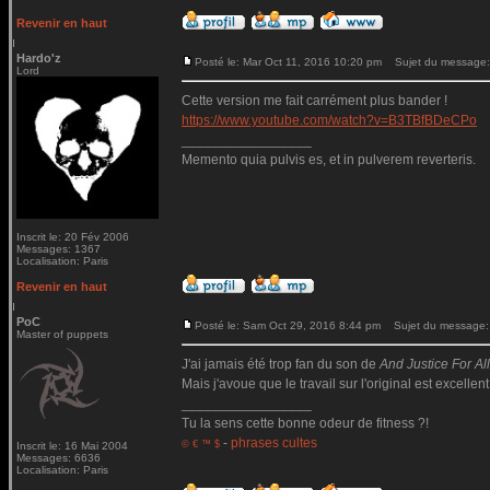
Revenir en haut
Hardo'z
Posté le: Mar Oct 11, 2016 10:20 pm
Sujet du message:
Lord
Cette version me fait carrément plus bander !
https://www.youtube.com/watch?v=B3TBfBDeCPo
_________________
Memento quia pulvis es, et in pulverem reverteris.
Inscrit le: 20 Fév 2006
Messages: 1367
Localisation: Paris
Revenir en haut
PoC
Posté le: Sam Oct 29, 2016 8:44 pm
Sujet du message:
Master of puppets
J'ai jamais été trop fan du son de
And Justice For All.
Mais j'avoue que le travail sur l'original est excellent
_________________
Tu la sens cette bonne odeur de fitness ?!
-
phrases cultes
© € ™ $
Inscrit le: 16 Mai 2004
Messages: 6636
Localisation: Paris