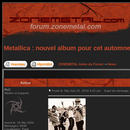
Metallica : nouvel album pour cet automn
ZONEMETAL Index du Forum
->
News
Auteur
PoC
Posté le: Mar Juin 21, 2016 4:41 pm
Sujet du message: M
Master of puppets
Inscrit le: 16 Mai 2004
Messages: 6636
Localisation: Paris