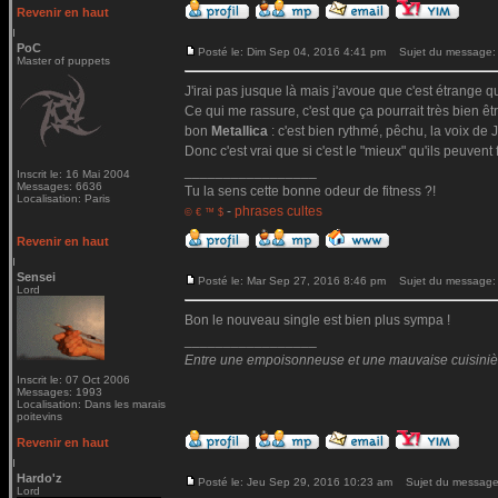
Revenir en haut
PoC
Posté le: Dim Sep 04, 2016 4:41 pm
Sujet du message:
Master of puppets
J'irai pas jusque là mais j'avoue que c'est étrange qu
Ce qui me rassure, c'est que ça pourrait très bien ê
bon
Metallica
: c'est bien rythmé, pêchu, la voix de Ja
Donc c'est vrai que si c'est le "mieux" qu'ils peuvent 
_________________
Inscrit le: 16 Mai 2004
Messages: 6636
Tu la sens cette bonne odeur de fitness ?!
Localisation: Paris
-
phrases cultes
© € ™ $
Revenir en haut
Sensei
Posté le: Mar Sep 27, 2016 8:46 pm
Sujet du message:
Lord
Bon le nouveau single est bien plus sympa !
_________________
Entre une empoisonneuse et une mauvaise cuisinière 
Inscrit le: 07 Oct 2006
Messages: 1993
Localisation: Dans les marais
poitevins
Revenir en haut
Hardo'z
Posté le: Jeu Sep 29, 2016 10:23 am
Sujet du message
Lord