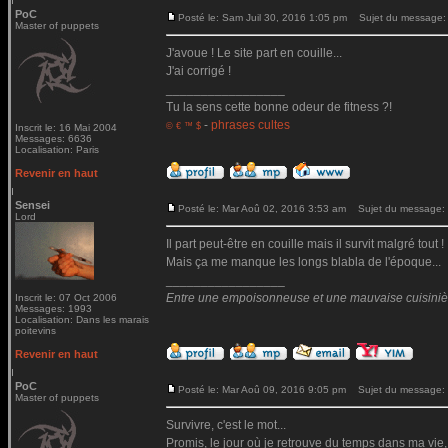
PoC
Posté le: Sam Juil 30, 2016 1:05 pm
Sujet du message:
Master of puppets
J'avoue ! Le site part en couille...
J'ai corrigé !
_________________
Tu la sens cette bonne odeur de fitness ?!
-
phrases cultes
© € ™ $
Inscrit le: 16 Mai 2004
Messages: 6636
Localisation: Paris
Revenir en haut
Sensei
Posté le: Mar Aoû 02, 2016 3:53 am
Sujet du message:
Lord
Il part peut-être en couille mais il survit malgré tout !
Mais ça me manque les longs blabla de l'époque...
_________________
Entre une empoisonneuse et une mauvaise cuisinière 
Inscrit le: 07 Oct 2006
Messages: 1993
Localisation: Dans les marais
poitevins
Revenir en haut
PoC
Posté le: Mar Aoû 09, 2016 9:05 pm
Sujet du message:
Master of puppets
Survivre, c'est le mot...
Promis, le jour où je retrouve du temps dans ma vie,