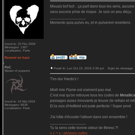
Mouais bof bof... ça part dans tous les sens, aucune c
sans aucune prise de risque. Je suis un peu déçu.
_________________
Memento quia pulvis es, et in pulverem reverteris.
Inscrit le: 20 Fév 2006
Messages: 1367
Localisation: Paris
Revenir en haut
PoC
Posté le: Lun Oct 10, 2016 3:39 pm
Sujet du message:
Master of puppets
T'es dur Hardo'z !
Moth Into Flame
est vraiment pas mal.
C'est vrai qu'on retrouve tous les codes de
Metallic
passages assez innovants je trouve (le refrain et mê
Inscrit le: 16 Mai 2004
Messages: 6636
Et la voix d'Hetfield est juste perfecto ! Super prod.
Localisation: Paris
J'ai hâte d'écouter l'album dans son ensemble !
_________________
Tu la sens cette bonne odeur de fitness ?!
-
phrases cultes
© € ™ $