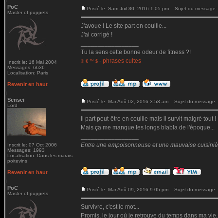
PoC
Posté le: Sam Juil 30, 2016 1:05 pm
Sujet du message:
Master of puppets
J'avoue ! Le site part en couille...
J'ai corrigé !
_________________
Tu la sens cette bonne odeur de fitness ?!
-
phrases cultes
© € ™ $
Inscrit le: 16 Mai 2004
Messages: 6636
Localisation: Paris
Revenir en haut
Sensei
Posté le: Mar Aoû 02, 2016 3:53 am
Sujet du message:
Lord
Il part peut-être en couille mais il survit malgré tout !
Mais ça me manque les longs blabla de l'époque...
_________________
Entre une empoisonneuse et une mauvaise cuisinière 
Inscrit le: 07 Oct 2006
Messages: 1993
Localisation: Dans les marais
poitevins
Revenir en haut
PoC
Posté le: Mar Aoû 09, 2016 9:05 pm
Sujet du message:
Master of puppets
Survivre, c'est le mot...
Promis, le jour où je retrouve du temps dans ma vie,