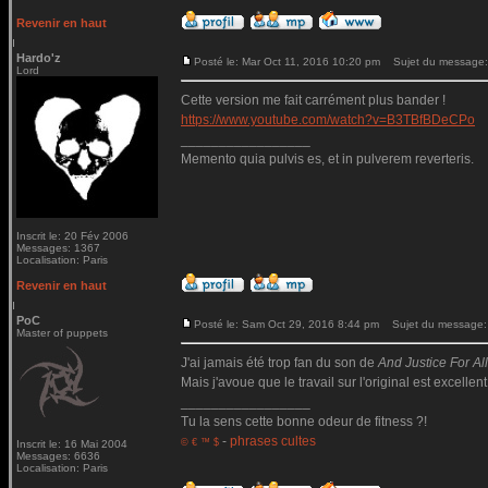
Revenir en haut
Hardo'z
Posté le: Mar Oct 11, 2016 10:20 pm
Sujet du message:
Lord
Cette version me fait carrément plus bander !
https://www.youtube.com/watch?v=B3TBfBDeCPo
_________________
Memento quia pulvis es, et in pulverem reverteris.
Inscrit le: 20 Fév 2006
Messages: 1367
Localisation: Paris
Revenir en haut
PoC
Posté le: Sam Oct 29, 2016 8:44 pm
Sujet du message:
Master of puppets
J'ai jamais été trop fan du son de
And Justice For All.
Mais j'avoue que le travail sur l'original est excellent
_________________
Tu la sens cette bonne odeur de fitness ?!
-
phrases cultes
© € ™ $
Inscrit le: 16 Mai 2004
Messages: 6636
Localisation: Paris