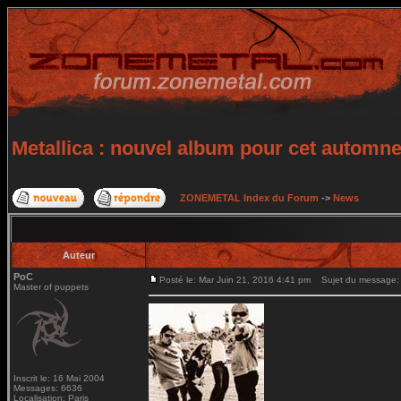
Metallica : nouvel album pour cet automn
ZONEMETAL Index du Forum
->
News
Auteur
PoC
Posté le: Mar Juin 21, 2016 4:41 pm
Sujet du message: M
Master of puppets
Inscrit le: 16 Mai 2004
Messages: 6636
Localisation: Paris