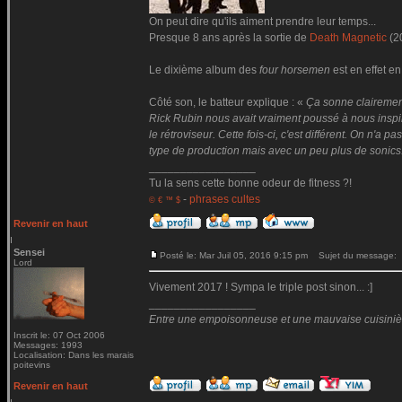
On peut dire qu'ils aiment prendre leur temps...
Presque 8 ans après la sortie de
Death Magnetic
(2
Le dixième album des
four horsemen
est en effet en
Côté son, le batteur explique : «
Ça sonne clairemen
Rick Rubin nous avait vraiment poussé à nous inspire
le rétroviseur. Cette fois-ci, c'est différent. On n'
type de production mais avec un peu plus de sonics
_________________
Tu la sens cette bonne odeur de fitness ?!
-
phrases cultes
© € ™ $
Revenir en haut
Sensei
Posté le: Mar Juil 05, 2016 9:15 pm
Sujet du message:
Lord
Vivement 2017 ! Sympa le triple post sinon... :]
_________________
Entre une empoisonneuse et une mauvaise cuisinière 
Inscrit le: 07 Oct 2006
Messages: 1993
Localisation: Dans les marais
poitevins
Revenir en haut