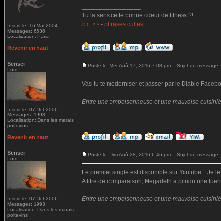
_________________
Tu la sens cette bonne odeur de fitness ?!
-
phrases cultes
© € ™ $
Inscrit le: 16 Mai 2004
Messages: 6636
Localisation: Paris
Revenir en haut
Sensei
Posté le: Mer Aoû 17, 2016 7:08 pm
Sujet du message:
Lord
Vas-tu te moderniser et passer par le Diable Fac
_________________
Entre une empoisonneuse et une mauvaise cuisinière 
Inscrit le: 07 Oct 2006
Messages: 1993
Localisation: Dans les marais
poitevins
Revenir en haut
Sensei
Posté le: Dim Aoû 28, 2016 6:46 pm
Sujet du message:
Lord
Le premier single est disponible sur Youtube... Je le
A titre de comparaison, Megadeth a pondu une tueri
_________________
Entre une empoisonneuse et une mauvaise cuisinière 
Inscrit le: 07 Oct 2006
Messages: 1993
Localisation: Dans les marais
poitevins