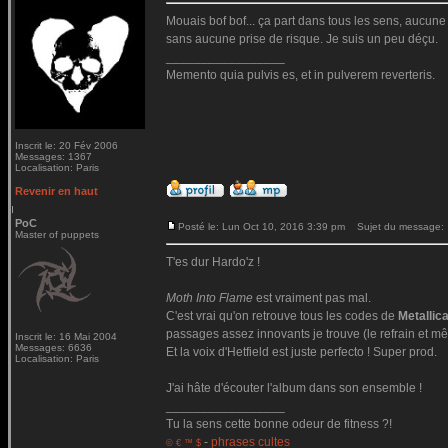
Mouais bof bof... ça part dans tous les sens, aucune c
sans aucune prise de risque. Je suis un peu déçu.
_________________
Memento quia pulvis es, et in pulverem reverteris.
Inscrit le: 20 Fév 2006
Messages: 1367
Localisation: Paris
Revenir en haut
PoC
Posté le: Lun Oct 10, 2016 3:39 pm
Sujet du message:
Master of puppets
T'es dur Hardo'z !
Moth Into Flame
est vraiment pas mal.
C'est vrai qu'on retrouve tous les codes de
Metallic
passages assez innovants je trouve (le refrain et mê
Inscrit le: 16 Mai 2004
Messages: 6636
Et la voix d'Hetfield est juste perfecto ! Super prod.
Localisation: Paris
J'ai hâte d'écouter l'album dans son ensemble !
_________________
Tu la sens cette bonne odeur de fitness ?!
-
phrases cultes
© € ™ $