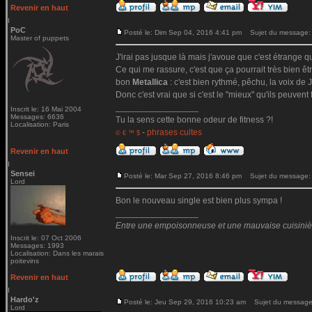
Revenir en haut
PoC
Posté le: Dim Sep 04, 2016 4:41 pm
Sujet du message:
Master of puppets
J'irai pas jusque là mais j'avoue que c'est étrange qu
Ce qui me rassure, c'est que ça pourrait très bien ê
bon
Metallica
: c'est bien rythmé, pêchu, la voix de Ja
Donc c'est vrai que si c'est le "mieux" qu'ils peuvent 
_________________
Inscrit le: 16 Mai 2004
Messages: 6636
Tu la sens cette bonne odeur de fitness ?!
Localisation: Paris
-
phrases cultes
© € ™ $
Revenir en haut
Sensei
Posté le: Mar Sep 27, 2016 8:46 pm
Sujet du message:
Lord
Bon le nouveau single est bien plus sympa !
_________________
Entre une empoisonneuse et une mauvaise cuisinière 
Inscrit le: 07 Oct 2006
Messages: 1993
Localisation: Dans les marais
poitevins
Revenir en haut
Hardo'z
Posté le: Jeu Sep 29, 2016 10:23 am
Sujet du message
Lord