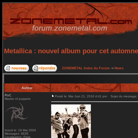
Metallica : nouvel album pour cet automn
ZONEMETAL Index du Forum
->
News
Auteur
PoC
Posté le: Mar Juin 21, 2016 4:41 pm
Sujet du message: M
Master of puppets
Inscrit le: 16 Mai 2004
Messages: 6636
Localisation: Paris