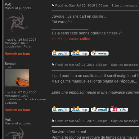
PoC
Posté le: Sam Juil 30, 2016 1:05 pm
Sujet du message:
Master of puppets
J'avoue ! Le site part en couille...
J'ai corrigé !
_________________
Tu la sens cette bonne odeur de fitness ?!
-
phrases cultes
© € ™ $
Inscrit le: 16 Mai 2004
Messages: 6636
Localisation: Paris
Revenir en haut
Sensei
Posté le: Mar Aoû 02, 2016 3:53 am
Sujet du message:
Lord
Il part peut-être en couille mais il survit malgré tout !
Mais ça me manque les longs blabla de l'époque...
_________________
Entre une empoisonneuse et une mauvaise cuisinière 
Inscrit le: 07 Oct 2006
Messages: 1993
Localisation: Dans les marais
poitevins
Revenir en haut
PoC
Posté le: Mar Aoû 09, 2016 9:05 pm
Sujet du message:
Master of puppets
Survivre, c'est le mot...
Promis, le jour où je retrouve du temps dans ma vie,