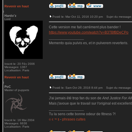
Revenir en haut
Hardo'z
Posté le: Mar Oct 11, 2016 10:20 pm
Sujet du message:
Lord
Cette version me fait carrément plus bander !
https://www.youtube.com/watch?v=B3TBfBDeCPo
_________________
Memento quia pulvis es, et in pulverem reverteris.
Inscrit le: 20 Fév 2006
Messages: 1367
Localisation: Paris
Revenir en haut
PoC
Posté le: Sam Oct 29, 2016 8:44 pm
Sujet du message:
Master of puppets
J'ai jamais été trop fan du son de
And Justice For All.
Mais j'avoue que le travail sur l'original est excellent
_________________
Tu la sens cette bonne odeur de fitness ?!
-
phrases cultes
© € ™ $
Inscrit le: 16 Mai 2004
Messages: 6636
Localisation: Paris