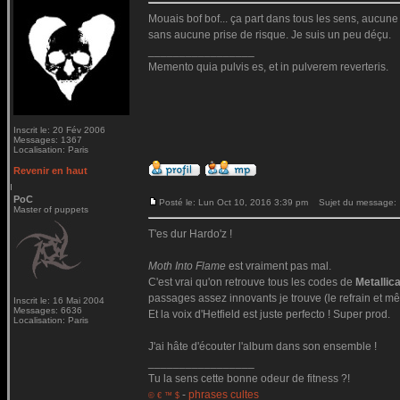
Mouais bof bof... ça part dans tous les sens, aucune c
sans aucune prise de risque. Je suis un peu déçu.
_________________
Memento quia pulvis es, et in pulverem reverteris.
Inscrit le: 20 Fév 2006
Messages: 1367
Localisation: Paris
Revenir en haut
PoC
Posté le: Lun Oct 10, 2016 3:39 pm
Sujet du message:
Master of puppets
T'es dur Hardo'z !
Moth Into Flame
est vraiment pas mal.
C'est vrai qu'on retrouve tous les codes de
Metallic
passages assez innovants je trouve (le refrain et mê
Inscrit le: 16 Mai 2004
Messages: 6636
Et la voix d'Hetfield est juste perfecto ! Super prod.
Localisation: Paris
J'ai hâte d'écouter l'album dans son ensemble !
_________________
Tu la sens cette bonne odeur de fitness ?!
-
phrases cultes
© € ™ $