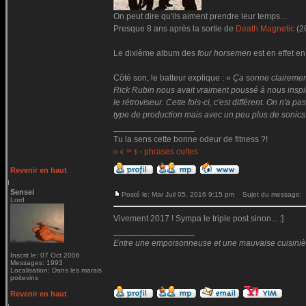
On peut dire qu'ils aiment prendre leur temps...
Presque 8 ans après la sortie de
Death Magnetic
(2
Le dixième album des
four horsemen
est en effet en
Côté son, le batteur explique : «
Ça sonne clairemen
Rick Rubin nous avait vraiment poussé à nous inspire
le rétroviseur. Cette fois-ci, c'est différent. On n'
type de production mais avec un peu plus de sonics
_________________
Tu la sens cette bonne odeur de fitness ?!
-
phrases cultes
© € ™ $
Revenir en haut
Sensei
Posté le: Mar Juil 05, 2016 9:15 pm
Sujet du message:
Lord
Vivement 2017 ! Sympa le triple post sinon... :]
_________________
Entre une empoisonneuse et une mauvaise cuisinière 
Inscrit le: 07 Oct 2006
Messages: 1993
Localisation: Dans les marais
poitevins
Revenir en haut