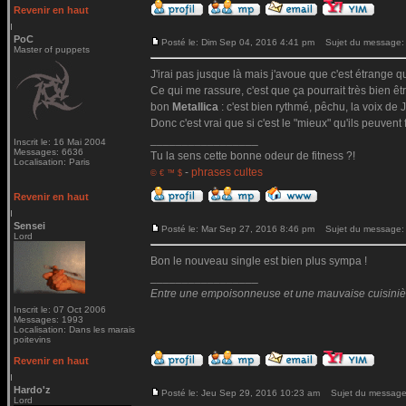
Revenir en haut
PoC
Posté le: Dim Sep 04, 2016 4:41 pm
Sujet du message:
Master of puppets
J'irai pas jusque là mais j'avoue que c'est étrange qu
Ce qui me rassure, c'est que ça pourrait très bien ê
bon
Metallica
: c'est bien rythmé, pêchu, la voix de Ja
Donc c'est vrai que si c'est le "mieux" qu'ils peuvent 
_________________
Inscrit le: 16 Mai 2004
Messages: 6636
Tu la sens cette bonne odeur de fitness ?!
Localisation: Paris
-
phrases cultes
© € ™ $
Revenir en haut
Sensei
Posté le: Mar Sep 27, 2016 8:46 pm
Sujet du message:
Lord
Bon le nouveau single est bien plus sympa !
_________________
Entre une empoisonneuse et une mauvaise cuisinière 
Inscrit le: 07 Oct 2006
Messages: 1993
Localisation: Dans les marais
poitevins
Revenir en haut
Hardo'z
Posté le: Jeu Sep 29, 2016 10:23 am
Sujet du message
Lord