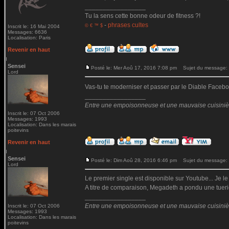
_________________
Tu la sens cette bonne odeur de fitness ?!
-
phrases cultes
© € ™ $
Inscrit le: 16 Mai 2004
Messages: 6636
Localisation: Paris
Revenir en haut
Sensei
Posté le: Mer Aoû 17, 2016 7:08 pm
Sujet du message:
Lord
Vas-tu te moderniser et passer par le Diable Fac
_________________
Entre une empoisonneuse et une mauvaise cuisinière 
Inscrit le: 07 Oct 2006
Messages: 1993
Localisation: Dans les marais
poitevins
Revenir en haut
Sensei
Posté le: Dim Aoû 28, 2016 6:46 pm
Sujet du message:
Lord
Le premier single est disponible sur Youtube... Je le
A titre de comparaison, Megadeth a pondu une tueri
_________________
Entre une empoisonneuse et une mauvaise cuisinière 
Inscrit le: 07 Oct 2006
Messages: 1993
Localisation: Dans les marais
poitevins