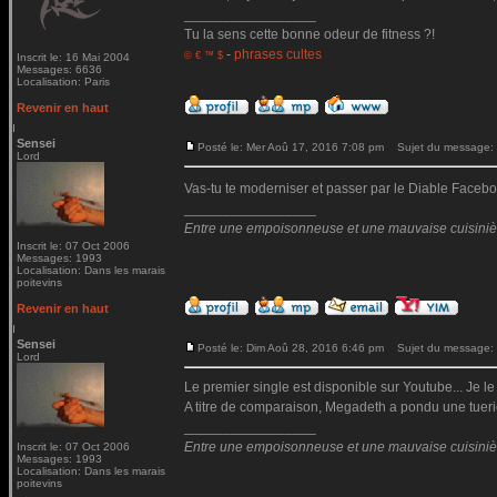
_________________
Tu la sens cette bonne odeur de fitness ?!
-
phrases cultes
© € ™ $
Inscrit le: 16 Mai 2004
Messages: 6636
Localisation: Paris
Revenir en haut
Sensei
Posté le: Mer Aoû 17, 2016 7:08 pm
Sujet du message:
Lord
Vas-tu te moderniser et passer par le Diable Fac
_________________
Entre une empoisonneuse et une mauvaise cuisinière 
Inscrit le: 07 Oct 2006
Messages: 1993
Localisation: Dans les marais
poitevins
Revenir en haut
Sensei
Posté le: Dim Aoû 28, 2016 6:46 pm
Sujet du message:
Lord
Le premier single est disponible sur Youtube... Je le
A titre de comparaison, Megadeth a pondu une tueri
_________________
Entre une empoisonneuse et une mauvaise cuisinière 
Inscrit le: 07 Oct 2006
Messages: 1993
Localisation: Dans les marais
poitevins