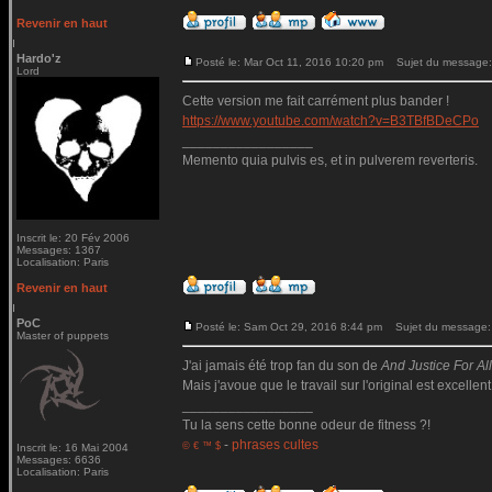
Revenir en haut
Hardo'z
Posté le: Mar Oct 11, 2016 10:20 pm
Sujet du message:
Lord
Cette version me fait carrément plus bander !
https://www.youtube.com/watch?v=B3TBfBDeCPo
_________________
Memento quia pulvis es, et in pulverem reverteris.
Inscrit le: 20 Fév 2006
Messages: 1367
Localisation: Paris
Revenir en haut
PoC
Posté le: Sam Oct 29, 2016 8:44 pm
Sujet du message:
Master of puppets
J'ai jamais été trop fan du son de
And Justice For All.
Mais j'avoue que le travail sur l'original est excellent
_________________
Tu la sens cette bonne odeur de fitness ?!
-
phrases cultes
© € ™ $
Inscrit le: 16 Mai 2004
Messages: 6636
Localisation: Paris