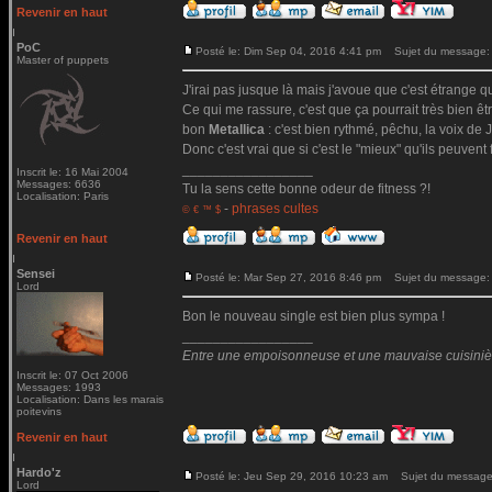
Revenir en haut
PoC
Posté le: Dim Sep 04, 2016 4:41 pm
Sujet du message:
Master of puppets
J'irai pas jusque là mais j'avoue que c'est étrange qu
Ce qui me rassure, c'est que ça pourrait très bien ê
bon
Metallica
: c'est bien rythmé, pêchu, la voix de Ja
Donc c'est vrai que si c'est le "mieux" qu'ils peuvent 
_________________
Inscrit le: 16 Mai 2004
Messages: 6636
Tu la sens cette bonne odeur de fitness ?!
Localisation: Paris
-
phrases cultes
© € ™ $
Revenir en haut
Sensei
Posté le: Mar Sep 27, 2016 8:46 pm
Sujet du message:
Lord
Bon le nouveau single est bien plus sympa !
_________________
Entre une empoisonneuse et une mauvaise cuisinière 
Inscrit le: 07 Oct 2006
Messages: 1993
Localisation: Dans les marais
poitevins
Revenir en haut
Hardo'z
Posté le: Jeu Sep 29, 2016 10:23 am
Sujet du message
Lord