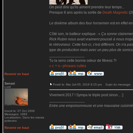
On peut dire qu'ils aiment prendre leur temps...
Presque 8 ans après la sortie de
Death Magnetic
(2
Le dixième album des
four horsemen
est en effet en
Côté son, le batteur explique : «
Ça sonne clairemen
Rick Rubin nous avait vraiment poussé à nous inspire
le rétroviseur. Cette fois-ci, c'est différent. On n'
type de production mais avec un peu plus de sonics
_________________
Tu la sens cette bonne odeur de fitness ?!
-
phrases cultes
© € ™ $
Revenir en haut
Sensei
Posté le: Mar Juil 05, 2016 9:15 pm
Sujet du message:
Lord
Vivement 2017 ! Sympa le triple post sinon... :]
_________________
Entre une empoisonneuse et une mauvaise cuisinière 
Inscrit le: 07 Oct 2006
Messages: 1993
Localisation: Dans les marais
poitevins
Revenir en haut