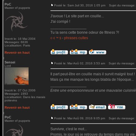
PoC
Posté le: Sam Juil 30, 2016 1:05 pm
Sujet du message:
Master of puppets
J'avoue ! Le site part en couille...
J'ai corrigé !
_________________
Tu la sens cette bonne odeur de fitness ?!
-
phrases cultes
© € ™ $
Inscrit le: 16 Mai 2004
Messages: 6636
Localisation: Paris
Revenir en haut
Sensei
Posté le: Mar Aoû 02, 2016 3:53 am
Sujet du message:
Lord
Il part peut-être en couille mais il survit malgré tout !
Mais ça me manque les longs blabla de l'époque...
_________________
Entre une empoisonneuse et une mauvaise cuisinière 
Inscrit le: 07 Oct 2006
Messages: 1993
Localisation: Dans les marais
poitevins
Revenir en haut
PoC
Posté le: Mar Aoû 09, 2016 9:05 pm
Sujet du message:
Master of puppets
Survivre, c'est le mot...
Promis, le jour où je retrouve du temps dans ma vie,