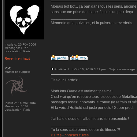
Mouais bof bof... ça part dans tous les sens, aucune c
sans aucune prise de risque. Je suis un peu déçu.
_________________
Memento quia pulvis es, et in pulverem reverteris.
Inscrit le: 20 Fév 2006
Messages: 1367
Localisation: Paris
Revenir en haut
PoC
Posté le: Lun Oct 10, 2016 3:39 pm
Sujet du message:
Master of puppets
T'es dur Hardo'z !
Moth Into Flame
est vraiment pas mal.
C'est vrai qu'on retrouve tous les codes de
Metallic
passages assez innovants je trouve (le refrain et mê
Inscrit le: 16 Mai 2004
Messages: 6636
Et la voix d'Hetfield est juste perfecto ! Super prod.
Localisation: Paris
J'ai hâte d'écouter l'album dans son ensemble !
_________________
Tu la sens cette bonne odeur de fitness ?!
-
phrases cultes
© € ™ $