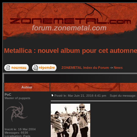
Metallica : nouvel album pour cet automn
ZONEMETAL Index du Forum
->
News
Auteur
PoC
Posté le: Mar Juin 21, 2016 4:41 pm
Sujet du message: M
Master of puppets
Inscrit le: 16 Mai 2004
Messages: 6636
Localisation: Paris