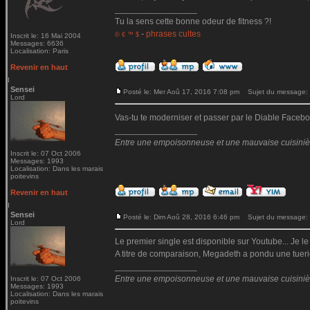
_________________
Tu la sens cette bonne odeur de fitness ?!
-
phrases cultes
© € ™ $
Inscrit le: 16 Mai 2004
Messages: 6636
Localisation: Paris
Revenir en haut
Sensei
Posté le: Mer Aoû 17, 2016 7:08 pm
Sujet du message:
Lord
Vas-tu te moderniser et passer par le Diable Fac
_________________
Entre une empoisonneuse et une mauvaise cuisinière 
Inscrit le: 07 Oct 2006
Messages: 1993
Localisation: Dans les marais
poitevins
Revenir en haut
Sensei
Posté le: Dim Aoû 28, 2016 6:46 pm
Sujet du message:
Lord
Le premier single est disponible sur Youtube... Je le
A titre de comparaison, Megadeth a pondu une tueri
_________________
Entre une empoisonneuse et une mauvaise cuisinière 
Inscrit le: 07 Oct 2006
Messages: 1993
Localisation: Dans les marais
poitevins