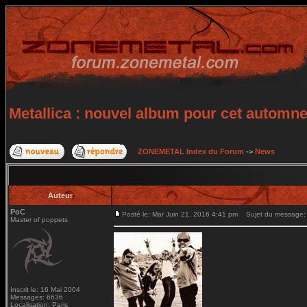
Metallica : nouvel album pour cet automn
ZONEMETAL Index du Forum
->
News
Auteur
PoC
Posté le: Mar Juin 21, 2016 4:41 pm
Sujet du message: M
Master of puppets
Inscrit le: 16 Mai 2004
Messages: 6636
Localisation: Paris