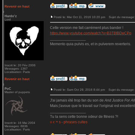
Revenir en haut
Hardo'z
Posté le: Mar Oct 11, 2016 10:20 pm
Sujet du message:
Lord
Cette version me fait carrément plus bander !
https://www.youtube.com/watch?v=B3TBfBDeCPo
_________________
Memento quia pulvis es, et in pulverem reverteris.
Inscrit le: 20 Fév 2006
Messages: 1367
Localisation: Paris
Revenir en haut
PoC
Posté le: Sam Oct 29, 2016 8:44 pm
Sujet du message:
Master of puppets
J'ai jamais été trop fan du son de
And Justice For All.
Mais j'avoue que le travail sur l'original est excellent
_________________
Tu la sens cette bonne odeur de fitness ?!
-
phrases cultes
© € ™ $
Inscrit le: 16 Mai 2004
Messages: 6636
Localisation: Paris