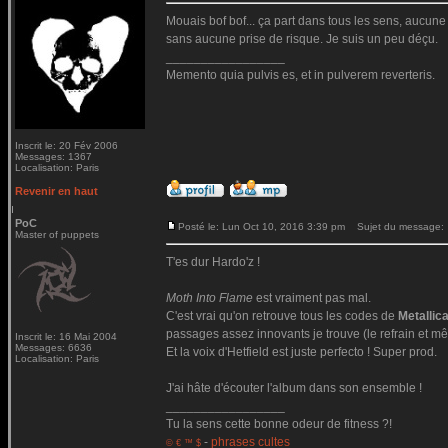
Mouais bof bof... ça part dans tous les sens, aucune c
sans aucune prise de risque. Je suis un peu déçu.
_________________
Memento quia pulvis es, et in pulverem reverteris.
Inscrit le: 20 Fév 2006
Messages: 1367
Localisation: Paris
Revenir en haut
PoC
Posté le: Lun Oct 10, 2016 3:39 pm
Sujet du message:
Master of puppets
T'es dur Hardo'z !
Moth Into Flame
est vraiment pas mal.
C'est vrai qu'on retrouve tous les codes de
Metallic
passages assez innovants je trouve (le refrain et mê
Inscrit le: 16 Mai 2004
Messages: 6636
Et la voix d'Hetfield est juste perfecto ! Super prod.
Localisation: Paris
J'ai hâte d'écouter l'album dans son ensemble !
_________________
Tu la sens cette bonne odeur de fitness ?!
-
phrases cultes
© € ™ $