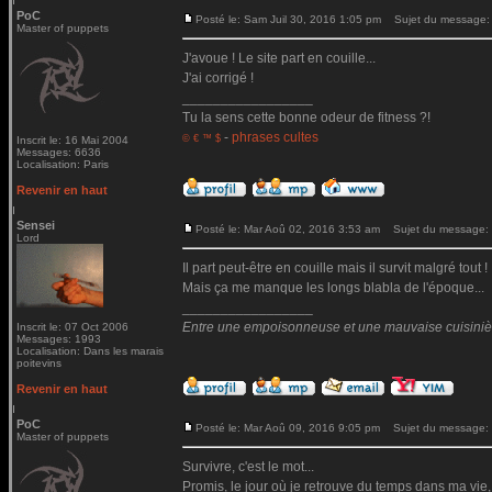
PoC
Posté le: Sam Juil 30, 2016 1:05 pm
Sujet du message:
Master of puppets
J'avoue ! Le site part en couille...
J'ai corrigé !
_________________
Tu la sens cette bonne odeur de fitness ?!
-
phrases cultes
© € ™ $
Inscrit le: 16 Mai 2004
Messages: 6636
Localisation: Paris
Revenir en haut
Sensei
Posté le: Mar Aoû 02, 2016 3:53 am
Sujet du message:
Lord
Il part peut-être en couille mais il survit malgré tout !
Mais ça me manque les longs blabla de l'époque...
_________________
Entre une empoisonneuse et une mauvaise cuisinière 
Inscrit le: 07 Oct 2006
Messages: 1993
Localisation: Dans les marais
poitevins
Revenir en haut
PoC
Posté le: Mar Aoû 09, 2016 9:05 pm
Sujet du message:
Master of puppets
Survivre, c'est le mot...
Promis, le jour où je retrouve du temps dans ma vie,