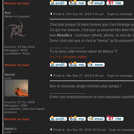
Revenir en haut
PoC
Posté le: Dim Sep 04, 2016 4:41 pm
Sujet du message:
Master of puppets
J'irai pas jusque là mais j'avoue que c'est étrange qu
Ce qui me rassure, c'est que ça pourrait très bien ê
bon
Metallica
: c'est bien rythmé, pêchu, la voix de Ja
Donc c'est vrai que si c'est le "mieux" qu'ils peuvent 
_________________
Inscrit le: 16 Mai 2004
Messages: 6636
Tu la sens cette bonne odeur de fitness ?!
Localisation: Paris
-
phrases cultes
© € ™ $
Revenir en haut
Sensei
Posté le: Mar Sep 27, 2016 8:46 pm
Sujet du message:
Lord
Bon le nouveau single est bien plus sympa !
_________________
Entre une empoisonneuse et une mauvaise cuisinière 
Inscrit le: 07 Oct 2006
Messages: 1993
Localisation: Dans les marais
poitevins
Revenir en haut
Hardo'z
Posté le: Jeu Sep 29, 2016 10:23 am
Sujet du message
Lord