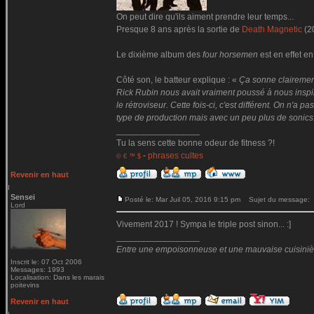
On peut dire qu'ils aiment prendre leur temps...
Presque 8 ans après la sortie de
Death Magnetic
(2
Le dixième album des
four horsemen
est en effet en
Côté son, le batteur explique : «
Ça sonne clairemen
Rick Rubin nous avait vraiment poussé à nous inspire
le rétroviseur. Cette fois-ci, c'est différent. On n'
type de production mais avec un peu plus de sonics
_________________
Tu la sens cette bonne odeur de fitness ?!
-
phrases cultes
© € ™ $
Revenir en haut
Sensei
Posté le: Mar Juil 05, 2016 9:15 pm
Sujet du message:
Lord
Vivement 2017 ! Sympa le triple post sinon... :]
_________________
Entre une empoisonneuse et une mauvaise cuisinière 
Inscrit le: 07 Oct 2006
Messages: 1993
Localisation: Dans les marais
poitevins
Revenir en haut