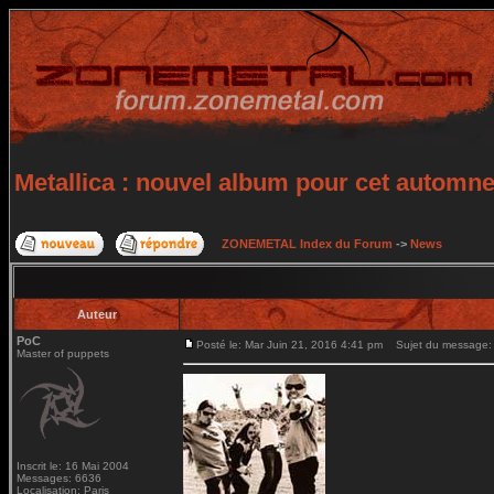
Metallica : nouvel album pour cet automn
ZONEMETAL Index du Forum
->
News
Auteur
PoC
Posté le: Mar Juin 21, 2016 4:41 pm
Sujet du message: M
Master of puppets
Inscrit le: 16 Mai 2004
Messages: 6636
Localisation: Paris