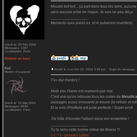
Mouais bof bof... ça part dans tous les sens, aucune c
sans aucune prise de risque. Je suis un peu déçu.
_________________
Memento quia pulvis es, et in pulverem reverteris.
Inscrit le: 20 Fév 2006
Messages: 1367
Localisation: Paris
Revenir en haut
PoC
Posté le: Lun Oct 10, 2016 3:39 pm
Sujet du message:
Master of puppets
T'es dur Hardo'z !
Moth Into Flame
est vraiment pas mal.
C'est vrai qu'on retrouve tous les codes de
Metallic
passages assez innovants je trouve (le refrain et mê
Inscrit le: 16 Mai 2004
Messages: 6636
Et la voix d'Hetfield est juste perfecto ! Super prod.
Localisation: Paris
J'ai hâte d'écouter l'album dans son ensemble !
_________________
Tu la sens cette bonne odeur de fitness ?!
-
phrases cultes
© € ™ $