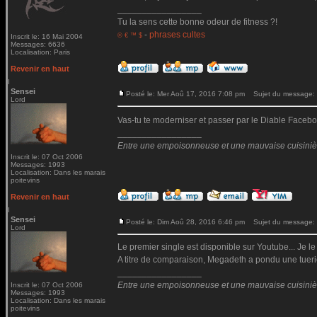
_________________
Tu la sens cette bonne odeur de fitness ?!
-
phrases cultes
© € ™ $
Inscrit le: 16 Mai 2004
Messages: 6636
Localisation: Paris
Revenir en haut
Sensei
Posté le: Mer Aoû 17, 2016 7:08 pm
Sujet du message:
Lord
Vas-tu te moderniser et passer par le Diable Fac
_________________
Entre une empoisonneuse et une mauvaise cuisinière 
Inscrit le: 07 Oct 2006
Messages: 1993
Localisation: Dans les marais
poitevins
Revenir en haut
Sensei
Posté le: Dim Aoû 28, 2016 6:46 pm
Sujet du message:
Lord
Le premier single est disponible sur Youtube... Je le
A titre de comparaison, Megadeth a pondu une tueri
_________________
Entre une empoisonneuse et une mauvaise cuisinière 
Inscrit le: 07 Oct 2006
Messages: 1993
Localisation: Dans les marais
poitevins