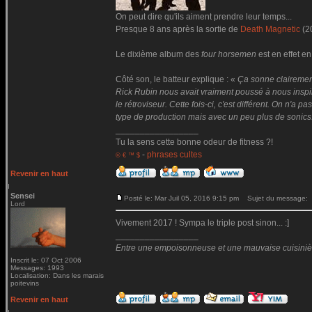
On peut dire qu'ils aiment prendre leur temps...
Presque 8 ans après la sortie de
Death Magnetic
(2
Le dixième album des
four horsemen
est en effet en
Côté son, le batteur explique : «
Ça sonne clairemen
Rick Rubin nous avait vraiment poussé à nous inspire
le rétroviseur. Cette fois-ci, c'est différent. On n'
type de production mais avec un peu plus de sonics
_________________
Tu la sens cette bonne odeur de fitness ?!
-
phrases cultes
© € ™ $
Revenir en haut
Sensei
Posté le: Mar Juil 05, 2016 9:15 pm
Sujet du message:
Lord
Vivement 2017 ! Sympa le triple post sinon... :]
_________________
Entre une empoisonneuse et une mauvaise cuisinière 
Inscrit le: 07 Oct 2006
Messages: 1993
Localisation: Dans les marais
poitevins
Revenir en haut