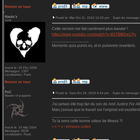
Revenir en haut
Hardo'z
Posté le: Mar Oct 11, 2016 10:20 pm
Sujet du message:
Lord
Cette version me fait carrément plus bander !
https://www.youtube.com/watch?v=B3TBfBDeCPo
_________________
Memento quia pulvis es, et in pulverem reverteris.
Inscrit le: 20 Fév 2006
Messages: 1367
Localisation: Paris
Revenir en haut
PoC
Posté le: Sam Oct 29, 2016 8:44 pm
Sujet du message:
Master of puppets
J'ai jamais été trop fan du son de
And Justice For All.
Mais j'avoue que le travail sur l'original est excellent
_________________
Tu la sens cette bonne odeur de fitness ?!
-
phrases cultes
© € ™ $
Inscrit le: 16 Mai 2004
Messages: 6636
Localisation: Paris