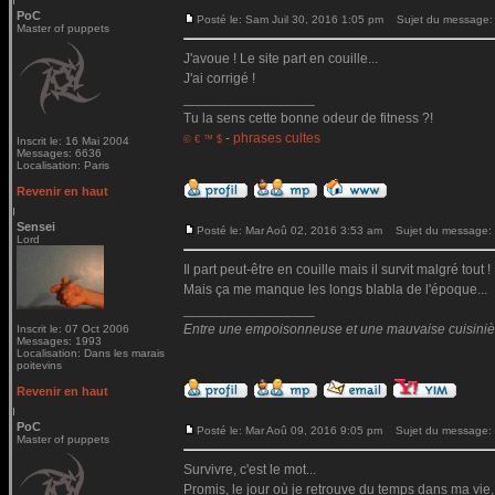
PoC
Posté le: Sam Juil 30, 2016 1:05 pm
Sujet du message:
Master of puppets
J'avoue ! Le site part en couille...
J'ai corrigé !
_________________
Tu la sens cette bonne odeur de fitness ?!
-
phrases cultes
© € ™ $
Inscrit le: 16 Mai 2004
Messages: 6636
Localisation: Paris
Revenir en haut
Sensei
Posté le: Mar Aoû 02, 2016 3:53 am
Sujet du message:
Lord
Il part peut-être en couille mais il survit malgré tout !
Mais ça me manque les longs blabla de l'époque...
_________________
Entre une empoisonneuse et une mauvaise cuisinière 
Inscrit le: 07 Oct 2006
Messages: 1993
Localisation: Dans les marais
poitevins
Revenir en haut
PoC
Posté le: Mar Aoû 09, 2016 9:05 pm
Sujet du message:
Master of puppets
Survivre, c'est le mot...
Promis, le jour où je retrouve du temps dans ma vie,