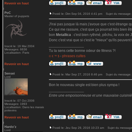
Revenir en haut
PoC
Posté le: Dim Sep 04, 2016 4:41 pm
Sujet du message:
Master of puppets
J'irai pas jusque là mais j'avoue que c'est étrange qu
Ce qui me rassure, c'est que ça pourrait très bien ê
bon
Metallica
: c'est bien rythmé, pêchu, la voix de Ja
Donc c'est vrai que si c'est le "mieux" qu'ils peuvent 
_________________
Inscrit le: 16 Mai 2004
Messages: 6636
Tu la sens cette bonne odeur de fitness ?!
Localisation: Paris
-
phrases cultes
© € ™ $
Revenir en haut
Sensei
Posté le: Mar Sep 27, 2016 8:46 pm
Sujet du message:
Lord
Bon le nouveau single est bien plus sympa !
_________________
Entre une empoisonneuse et une mauvaise cuisinière 
Inscrit le: 07 Oct 2006
Messages: 1993
Localisation: Dans les marais
poitevins
Revenir en haut
Hardo'z
Posté le: Jeu Sep 29, 2016 10:23 am
Sujet du message
Lord